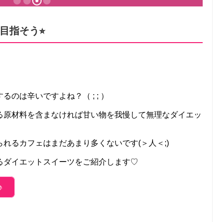
指そう⭐︎
のは辛いですよね？（ ; ; ）
る原材料を含まなければ甘い物を我慢して無理なダイエッ
れるカフェはまだあまり多くないです(＞人＜;)
るダイエットスイーツをご紹介します♡
♪