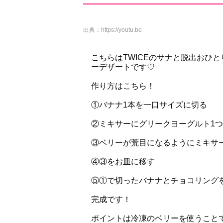
出典：
https://youtu.be
こちらはTWICEのサナと脱出おひ
ーデザートです♡
作り方はこちら！
①バナナ1本を一口サイズに切る
②ミキサーにグリークヨーグルト1
③ベリーが荒目になるようにミキサ
④③をお皿に移す
⑤①で切ったバナナとチョコリング
完成です！
ポイントは冷凍のベリーを使うことで