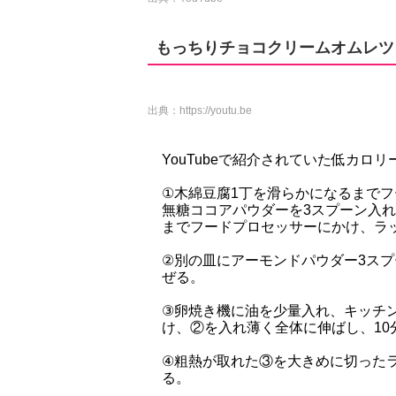
もっちりチョコクリームオムレツ
出典：
https://youtu.be
YouTubeで紹介されていた低カ
①木綿豆腐1丁を滑らかになるまで
無糖ココアパウダーを3スプーン入
までフードプロセッサーにかけ、ラ
②別の皿にアーモンドパウダー3スプ
ぜる。
③卵焼き機に油を少量入れ、キッチ
け、②を入れ薄く全体に伸ばし、1
④粗熱が取れた③を大きめに切った
る。