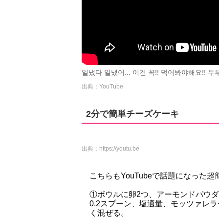
일냈다 일냈어... 이건 꼭!! 먹어봐야해요!! 두부
出典：YouTube
2分で簡単チーズケーキ
出典：
https://youtu.be
こちらもYouTubeで話題になった
①ボウルに卵2つ、アーモンドパウダ
0.2スプーン、塩適量、モッツァレ
く混ぜる。