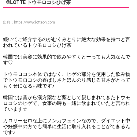
③LOTTE トウモロコシひげ茶
出典：
https://www.lotteon.com
続いてご紹介するのがむくみとりに絶大な効果を持つと言
われているトウモロコシひげ茶！
韓国では美容に効果的で飲みやすくとーっても人気なんで
す♡
トウモロコシ本体ではなく、ヒゲの部分を使用した飲み物
でトウモロコシの香ばしさとほんのり感じる甘さがとって
もくせになるお味です♪
韓国では昔から漢方薬など薬として親しまれてきたトウモ
ロコシのヒゲで、食事の時も一緒に飲まれていたと言われ
ています☆
カロリーゼロな上にノンカフェインなので、ダイエット中
や妊娠中の方でも簡単に生活に取り入れることができるん
です♪