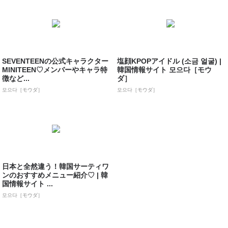
SEVENTEENの公式キャラクター
塩顔KPOPアイドル (소금 얼굴) |
MINITEEN♡メンバーやキャラ特
韓国情報サイト 모으다［モウ
徴など...
ダ］
모으다［モウダ］
모으다［モウダ］
日本と全然違う！韓国サーティワ
ンのおすすめメニュー紹介♡ | 韓
国情報サイト ...
모으다［モウダ］