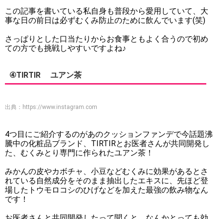
この記事を書いている私自身も普段から愛用していて、大
事な日の前日は必ずむくみ防止のために飲んでいます(笑)
さっぱりとした口当たりからお食事ともよく合うので初め
ての方でも挑戦しやすいですよね♪
④TIRTIR ユアン茶
出典：
https://www.instagram.com
4つ目にご紹介するのがあのクッションファンデで今話題沸
騰中の化粧品ブランド、TIRTIRとお医者さんが共同開発し
た、むくみとり専門に作られたユアン茶！
みかんの皮やカボチャ、小豆などむくみに効果があるとさ
れている自然成分をそのまま抽出したエキスに、先ほど登
場したトウモロコシのひげなどを加えた最強の飲み物なん
です！
お医者さんと共同開発したって聞くと、なんかとっても効