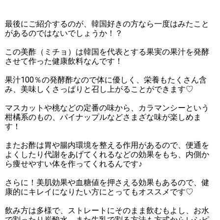
最後にご紹介するのが、韓国好きの方なら一度はみたこと
があるのではないでしょうか！？
この美酢（ミチョ）は韓国を代表とする果実の果汁を発酵
させて作った健康飲料なんです！
果汁100％の発酵酢なので体に優しく、栄養もたくさん含
み、美味しくさっぱりと召し上がることができます♡
マスカットや桃などの定番の味から、カラマンシーという
柑橘系のもの、パイナップルなどさまざな味が楽しめま
す！
またお酢は胃や腸内環境を整える作用があるので、便通を
よくしたり代謝をあげてくれるなどの効果をもち、内側か
ら痩せやすい体を作ってくれるんです♪
さらに！美肌効果や血糖値を押さえる効果もあるので、健
康的にキレイになりたい方にとってもオススメです♡
飲み方は多様で、ストレートにそのまま飲むもよし、お水
で割ったり炭酸水、また牛乳で割る方法も方式からレシピ