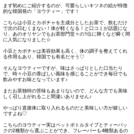
まず初めにご紹介するのが、可愛らしいキツネの絵が特徴
的な韓国発の「ヨウティー」です！
こちらは小豆とカボチャを主成分としたお茶で、飲むだけ
で次の日むくまない！体が軽くなる！と口コミが話題にな
り、あのオリヤンでもお茶部門堂々の1位に輝くなど瞬く間
に人気になりました☆
小豆とカボチャは美容効果も高く、体の調子を整えてくれ
る作用もあり、韓国でも有名だそう♡
そんなヨウティーですが、味はさっぱりとした口当たり
で、時々小豆の香ばしい風味を感じることができ毎日でも
飲みやすお味となっています♪
またお茶独特の苦味もあまりないので、どんな方でも美味
しく召し上がれること間違いありません♪
やっぱり直接体に取り入れるものだと美味しい方が嬉しい
ですよね♡
こちらのヨウティー実はペットボトルタイプとティーパッ
クの2種類から選ぶことができ、フレーバーも4種類あるの