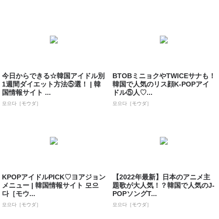
今日からできる☆韓国アイドル別
BTOBミニョクやTWICEサナも！
1週間ダイエット方法⑤選！ | 韓
韓国で人気のリス顔K-POPアイ
国情報サイト ...
ドル⑤人♡...
모으다［モウダ］
모으다［モウダ］
KPOPアイドルPICK♡ヨアジョン
【2022年最新】日本のアニメ主
メニュー | 韓国情報サイト 모으
題歌が大人気！？韓国で人気のJ-
다［モウ...
POPソングT...
모으다［モウダ］
모으다［モウダ］