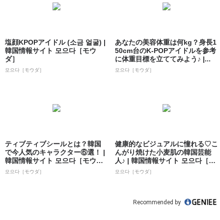
塩顔KPOPアイドル (소금 얼굴) |
あなたの美容体重は何kg？身長1
韓国情報サイト 모으다［モウ
50cm台のK-POPアイドルを参考
ダ］
に体重目標を立ててみよう♪ |...
모으다［モウダ］
모으다［モウダ］
ティブティブシールとは？韓国
健康的なビジュアルに憧れる♡こ
で今人気のキャラクター⑥選！ |
んがり焼けた小麦肌の韓国芸能
韓国情報サイト 모으다［モウ
人♪ | 韓国情報サイト 모으다［モ
ダ］
ウダ］
모으다［モウダ］
모으다［モウダ］
Recommended by