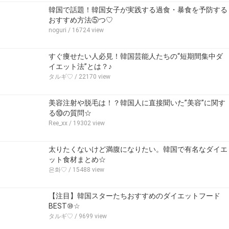
韓国で話題！韓国女子が実践する過食・暴食を予防する
おすすめ方法⑤つ♡
noguri
/ 16724 view
すぐ痩せたい人必見！韓国芸能人たちの“短期間集中ダ
イエット法”とは？♪
タルギ♡
/ 22170 view
美容注射や脱毛は！？韓国人に直接聞いた”美容”に関す
る⑩の質問☆
Ree_xx
/ 19302 view
太りたくないけど満腹になりたい。韓国で有名なダイエ
ット食材まとめ☆
은화♡
/ 15488 view
【注目】韓国スターたちおすすめのダイエットフード
BEST⑩☆
タルギ♡
/ 9699 view