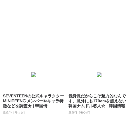
SEVENTEENの公式キャラクター
低身長だからこそ魅力的なんで
MINITEEN♡メンバーやキャラ特
す。意外にも170cmを超えない
徴などを調査★ | 韓国情...
韓国ナムドル⑧人☆ | 韓国情報サ
イト...
모으다［モウダ］
모으다［モウダ］