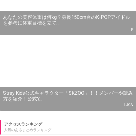
あなたの美容体重は何kg？身長150cm台のK-POPアイドル
を参考に体重目標を立て…
p
Stray Kids公式キャラクター「SKZOO」！！メンバーや読み
方を紹介！公式Y…
LUCA
アクセスランキング
人気のあるまとめランキング