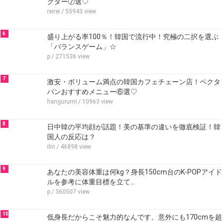
クター⑦選♡
reirei
/ 55943 view
6
盛り上がる率100％！韓国で流行中！究極の二択を選ぶ
「バランスゲーム」☆
p
/ 271536 view
7
激安・ボリューム満点の韓国カフェチェーン店！ペクタ
バンおすすめメニュー⑥選♡
hangurumi
/ 10963 view
8
日中韓の平均顔が話題！美の基準の違いを徹底検証！韓
国人の反応は？
ilin
/ 46898 view
9
あなたの美容体重は何kg？身長150cm台のK-POPアイド
ルを参考に体重目標を立て…
p
/ 360507 view
10
低身長だからこそ魅力的なんです。意外にも170cmを超