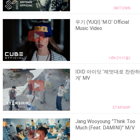
SMTOWN
우기 (YUQI) ’M.O.’ Official
Music Video
i-dle (아이들)
IDID 아이딧 ’제멋대로 찬란하
게’ MV
STARSHIP
Jang Wooyoung ”Think Too
Much (Feat. DAMINI)” M/V