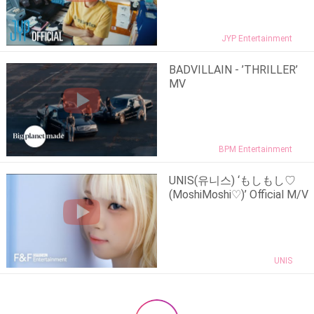
JYP Entertainment
BADVILLAIN - ’THRILLER’
MV
BPM Entertainment
UNIS(유니스) ‘もしもし♡
(MoshiMoshi♡)’ Official M/V
UNIS