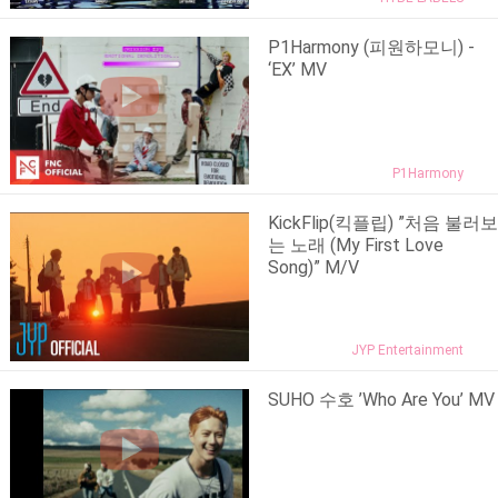
P1Harmony (피원하모니) -
‘EX’ MV
P1Harmony
KickFlip(킥플립) ”처음 불러보
는 노래 (My First Love
Song)” M/V
JYP Entertainment
SUHO 수호 ’Who Are You’ MV