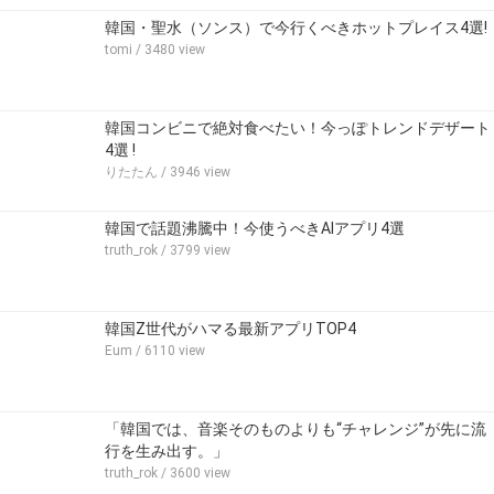
韓国・聖水（ソンス）で今行くべきホットプレイス4選!
tomi
/ 3480 view
韓国コンビニで絶対食べたい！今っぽトレンドデザート
4選 !
りたたん
/ 3946 view
韓国で話題沸騰中！今使うべきAIアプリ4選
truth_rok
/ 3799 view
韓国Z世代がハマる最新アプリTOP4
Eum
/ 6110 view
「韓国では、音楽そのものよりも“チャレンジ”が先に流
行を生み出す。」
truth_rok
/ 3600 view