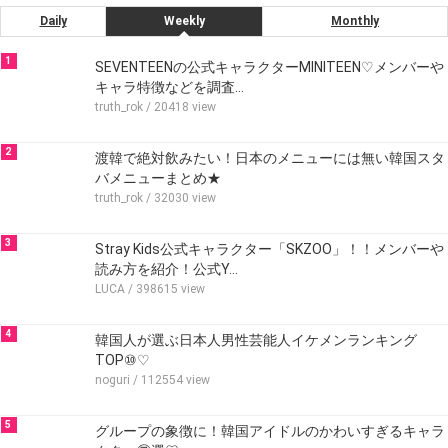
Daily
Weekly
Monthly
1
SEVENTEENの公式キャラクターMINITEEN♡メンバーや
キャラ特徴などを調査…
truth_rok
/ 20418 view
2
渡韓で絶対飲みたい！日本のメニューには無い韓国スタ
バメニューまとめ★
truth_rok
/ 32030 view
3
Stray Kids公式キャラクター「SKZOO」！！メンバーや
読み方を紹介！公式Y…
LUCA
/ 398615 view
4
韓国人が選ぶ日本人男性芸能人イケメンランキング
TOP⑩♡
noguri
/ 112554 view
5
グループの象徴に！韓国アイドルのかわいすぎるキャラ