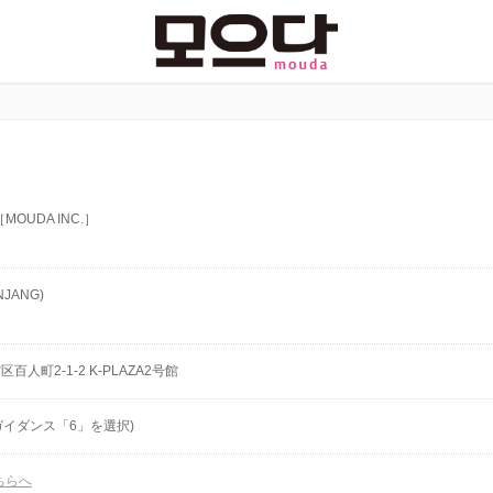
OUDA INC.］
NJANG)
宿区百人町2-1-2 K-PLAZA2号館
08(ガイダンス「6」を選択)
ちらへ