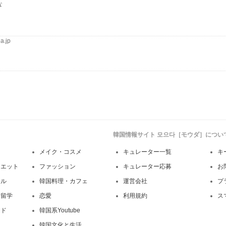
な
a.jp
韓国情報サイト 모으다［モウダ］につい
メイク・コスメ
キュレーター一覧
キ
イエット
ファッション
キュレーター応募
お
イル
韓国料理・カフェ
運営会社
プ
・留学
恋愛
利用規約
ス
ンド
韓国系Youtube
韓国文化と生活