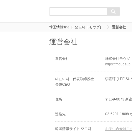
韓国情報サイト 모으다［モウダ］
運営会社
運営会社
運営会社
株式会社モウダ［M
https://mouda.jp
대표이사 代表取締役社
李宣璋 (LEE SU
長兼CEO
住所
〒169-0073 新
連絡先
03-5291-18
韓国情報サイト 모으다
お問い合せはこ