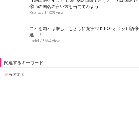
【韓国語クイズ】”日本”を韓国語で言うと！？韓国語で
⑩つの国名の言い方を当ててみよう…
Ree_xx
/ 16339 view
これを知れば推し活もさらに充実♡ K-POPオタク用語⑩
選！！
sadal
/ 5664 view
関連するキーワード
韓国文化