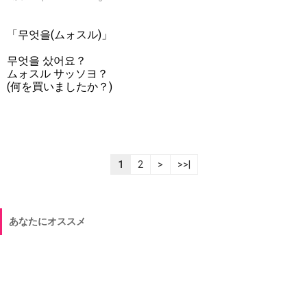
「무엇을(ムォスル)」
무엇을 샀어요？
ムォスル サッソヨ？
(何を買いましたか？)
1
2
>
>>|
あなたにオススメ