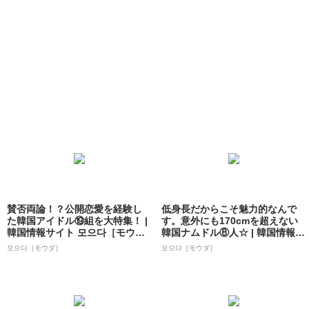
賛否両論！？公開恋愛を経験し
低身長だからこそ魅力的なんで
た韓国アイドル⑲組を大特集！ |
す。意外にも170cmを超えない
韓国情報サイト 모으다［モウ
韓国ナムドル⑧人☆ | 韓国情報サ
ダ］
イト...
모으다［モウダ］
모으다［モウダ］