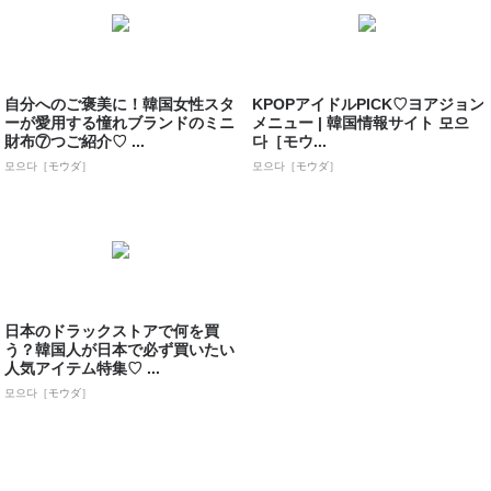
自分へのご褒美に！韓国女性スタ
KPOPアイドルPICK♡ヨアジョン
ーが愛用する憧れブランドのミニ
メニュー | 韓国情報サイト 모으
財布⑦つご紹介♡ ...
다［モウ...
모으다［モウダ］
모으다［モウダ］
日本のドラックストアで何を買
う？韓国人が日本で必ず買いたい
人気アイテム特集♡ ...
모으다［モウダ］