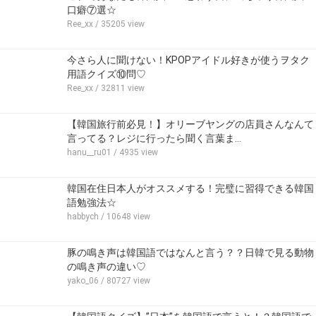
口癖⑦選☆
Ree_xx
/ 35205 view
今さら人に聞けない！KPOPアイドル好きが使うヲタク
用語クイズ⑩問♡
Ree_xx
/ 32811 view
【韓国旅行前必見！】オリーブヤングの店員さんなんて
言ってる？レジに行ったら聞く言葉ま…
hanu__ru01
/ 4935 view
韓国在住日本人がオススメする！完璧に習得できる韓国
語勉強法☆
habbych
/ 10648 view
豚の鳴き声は韓国語ではなんと言う？？日韓で見る動物
の鳴き声の違い♡
yako_06
/ 80727 view