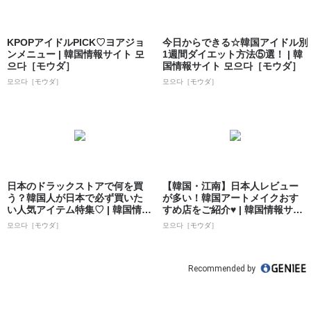
KPOPアイドルPICK♡ヨアジョ
今日からできる☆韓国アイドル別
ンメニュー | 韓国情報サイト 모
1週間ダイエット方法⑤選！ | 韓
으다［モウダ］
国情報サイト 모으다［モウダ］
모으다［モウダ］
모으다［モウダ］
日本のドラックストアで何を買
【韓国・江南】日本人レビュー
う？韓国人が日本で必ず買いた
が多い！韓国アートメイクおす
い人気アイテム特集♡ | 韓国情報
すめ店をご紹介♥ | 韓国情報サイ
サイト ...
ト 모으...
모으다［モウダ］
모으다［モウダ］
Recommended by