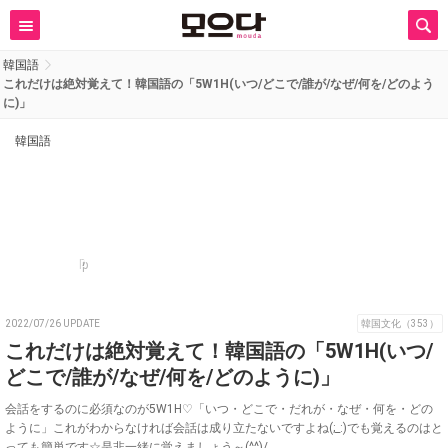
韓国語
これだけは絶対覚えて！韓国語の「5W1H(いつ/どこで/誰が/なぜ/何を/どのよう
に)」
韓国語
p
2022/07/26 UPDATE
韓国文化（353）
これだけは絶対覚えて！韓国語の「5W1H(いつ/
どこで/誰が/なぜ/何を/どのように)」
会話をするのに必須なのが5W1H♡「いつ・どこで・だれが・なぜ・何を・どの
ように」これがわからなければ会話は成り立たないですよね(;_:)でも覚えるのはと
っても簡単です☆是非一緒に覚えましょう～(^^)/