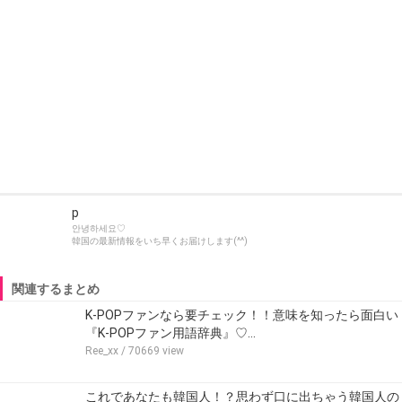
p
안녕하세요♡
韓国の最新情報をいち早くお届けします(^^)
関連するまとめ
K-POPファンなら要チェック！！意味を知ったら面白い
『K-POPファン用語辞典』♡…
Ree_xx
/ 70669 view
これであなたも韓国人！？思わず口に出ちゃう韓国人の