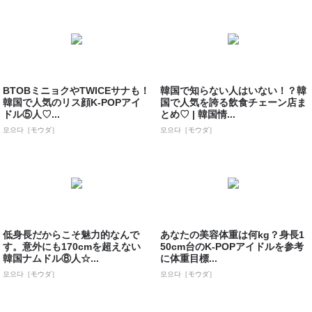
BTOBミニョクやTWICEサナも！
韓国で知らない人はいない！？韓
韓国で人気のリス顔K-POPアイ
国で人気を誇る飲食チェーン店ま
ドル⑤人♡...
とめ♡ | 韓国情...
모으다［モウダ］
모으다［モウダ］
低身長だからこそ魅力的なんで
あなたの美容体重は何kg？身長1
す。意外にも170cmを超えない
50cm台のK-POPアイドルを参考
韓国ナムドル⑧人☆...
に体重目標...
모으다［モウダ］
모으다［モウダ］