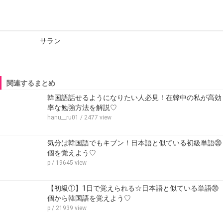
サラン
関連するまとめ
韓国語話せるようになりたい人必見！在韓中の私が高効
率な勉強方法を解説♡
hanu__ru01
/ 2477 view
気分は韓国語でもキブン！日本語と似ている初級単語⑳
個を覚えよう♡
p
/ 19645 view
【初級①】1日で覚えられる☆日本語と似ている単語⑳
個から韓国語を覚えよう♡
p
/ 21939 view