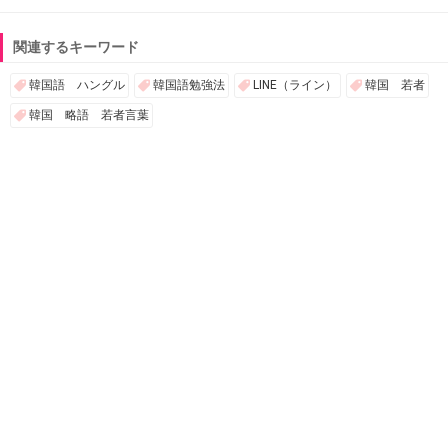
関連するキーワード
韓国語 ハングル
韓国語勉強法
LINE（ライン）
韓国 若者
韓国 略語 若者言葉