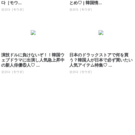
다［モウ...
とめ♡ | 韓国情...
모으다［モウダ］
모으다［モウダ］
演技ドルに負けないぞ！！韓国ウ
日本のドラックストアで何を買
ェブドラマに出演し人気急上昇中
う？韓国人が日本で必ず買いたい
の新人俳優⑥人♡ ...
人気アイテム特集♡ ...
모으다［モウダ］
모으다［モウダ］