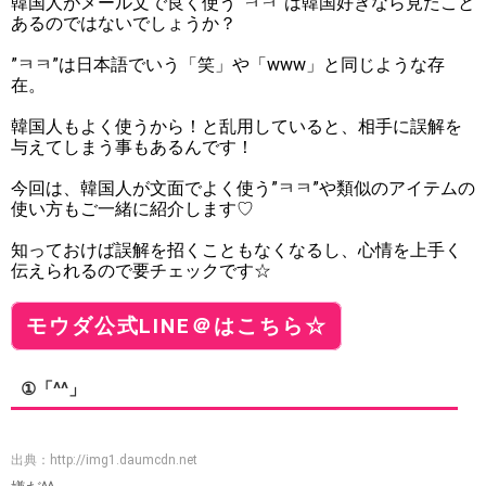
韓国人がメール文で良く使う”ㅋㅋ”は韓国好きなら見たこと
あるのではないでしょうか？
”ㅋㅋ”は日本語でいう「笑」や「www」と同じような存
在。
韓国人もよく使うから！と乱用していると、相手に誤解を
与えてしまう事もあるんです！
今回は、韓国人が文面でよく使う”ㅋㅋ”や類似のアイテムの
使い方もご一緒に紹介します♡
知っておけば誤解を招くこともなくなるし、心情を上手く
伝えられるので要チェックです☆
モウダ公式LINE＠はこちら☆
①「^^」
出典：
http://img1.daumcdn.net