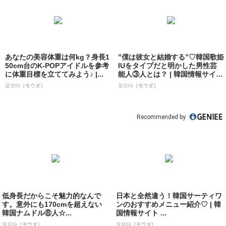
あなたの美容体重は何kg？身長1
”僕は彼女と結婚する”♡韓国歌姫
50cm台のK-POPアイドルを参考
IUをタイプだと明かした男性芸
に体重目標を立ててみよう♪ |...
能人③人とは？ | 韓国情報サイト
...
모으다［モウダ］
모으다［モウダ］
Recommended by
低身長だからこそ魅力的なんで
日本と全然違う！韓国サーティワ
す。意外にも170cmを超えない
ンのおすすめメニュー紹介♡ | 韓
韓国ナムドル⑧人☆...
国情報サイト ...
모으다［モウダ］
모으다［モウダ］