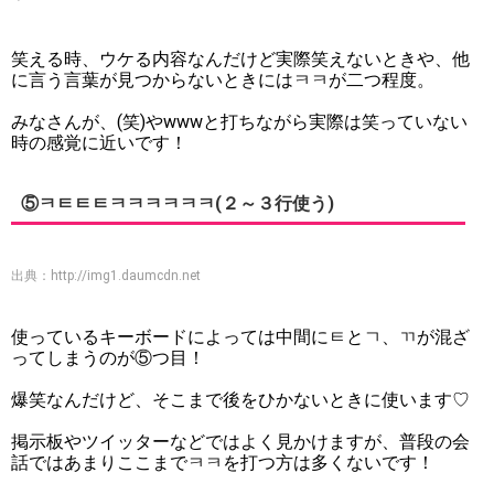
笑える時、ウケる内容なんだけど実際笑えないときや、他
に言う言葉が見つからないときにはㅋㅋが二つ程度。
みなさんが、(笑)やwwwと打ちながら実際は笑っていない
時の感覚に近いです！
⑤ㅋㅌㅌㅌㅋㅋㅋㅋㅋㅋ(２～３行使う)
出典：
http://img1.daumcdn.net
使っているキーボードによっては中間にㅌとㄱ、ㄲが混ざ
ってしまうのが⑤つ目！
爆笑なんだけど、そこまで後をひかないときに使います♡
掲示板やツイッターなどではよく見かけますが、普段の会
話ではあまりここまでㅋㅋを打つ方は多くないです！