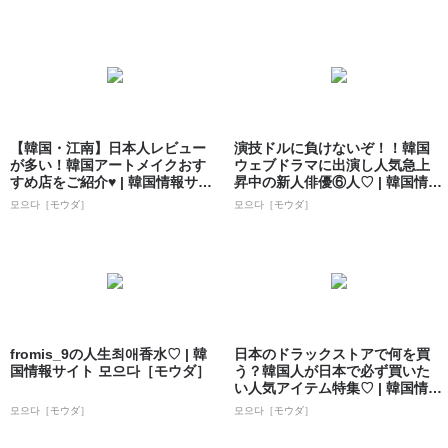
【韓国・江南】日本人レビュー
演技ドルに負けないぞ！！韓国
が多い！韓国アートメイクおす
ウェブドラマに出演し人気急上
すめ店をご紹介♥ | 韓国情報サイ
昇中の新人俳優⑥人♡ | 韓国情報
ト 모으...
サイト ...
모으다［モウダ］
모으다［モウダ］
fromis_9の人生최애香水♡ | 韓
日本のドラックストアで何を買
国情報サイト 모으다［モウダ］
う？韓国人が日本で必ず買いた
い人気アイテム特集♡ | 韓国情報
サイト ...
모으다［モウダ］
모으다［モウダ］