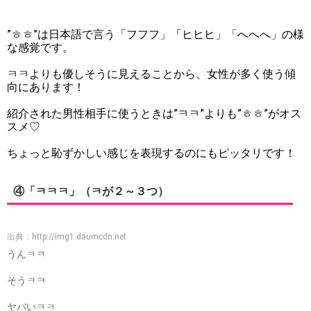
”ㅎㅎ”は日本語で言う「フフフ」「ヒヒヒ」「へへへ」の様
な感覚です。
ㅋㅋよりも優しそうに見えることから、女性が多く使う傾
向にあります！
紹介された男性相手に使うときは”ㅋㅋ”よりも”ㅎㅎ”がオス
スメ♡
ちょっと恥ずかしい感じを表現するのにもピッタリです！
④「ㅋㅋㅋ」（ㅋが２～３つ）
出典：
http://img1.daumcdn.net
うんㅋㅋ
そうㅋㅋ
ヤバいㅋㅋ