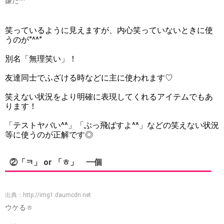
嫌だ^^
笑っているように見えますが、内心笑っていないときに使
うのが”^^”
別名「無理笑い」！
友達同士でふざける時などに主に使われます♡
笑えない状況をより明確に表現してくれるアイテムでもあ
ります！
「テストヤバい^^」「ぶっ飛ばすよ^^」などの笑えない状況
等に使うのが正解です◎
②「ㅋ」 or 「ㅎ」 一個
出典：
http://img1.daumcdn.net
ウケるㅎ