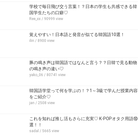
学校で毎日飛び交う言葉！？日本の学生も共感できる韓
国学生たちの口癖♡
Ree_xx
/ 90999 view
覚えやすい！日本語と発音が似てる韓国語10選！
ilin
/ 8900 view
豚の鳴き声は韓国語ではなんと言う？？日韓で見る動物
の鳴き声の違い♡
yako_06
/ 80741 view
韓国語学堂って何を学ぶの！？1～3級で学んだ授業内容
をご紹介♡
jan
/ 2508 view
これを知れば推し活もさらに充実♡ K-POPオタク用語⑩
選！！
sadal
/ 5665 view