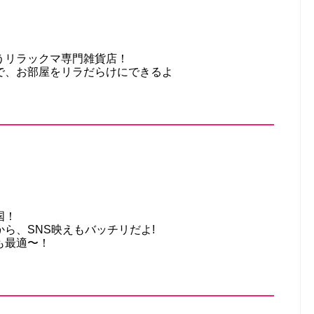
うリラックマ専門雑貨店！
で、お部屋をリラだらけにできるよ
国！
ら、SNS映えもバッチリだよ!
も最適〜！