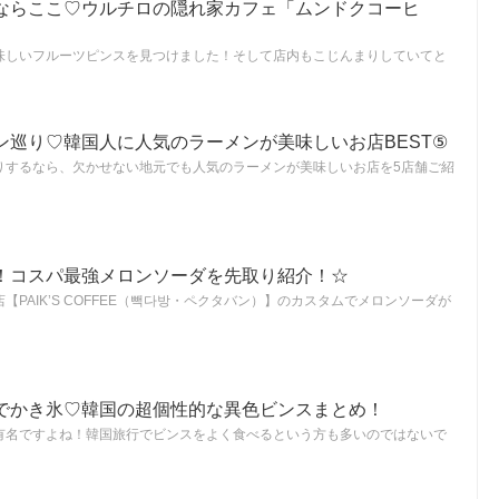
ならここ♡ウルチロの隠れ家カフェ「ムンドクコーヒ
味しいフルーツピンスを見つけました！そして店内もこじんまりしていてと
ン巡り♡韓国人に人気のラーメンが美味しいお店BEST⑤
りするなら、欠かせない地元でも人気のラーメンが美味しいお店を5店舗ご紹
！コスパ最強メロンソーダを先取り紹介！☆
PAIK’S COFFEE（빽다방・ペクタバン）】のカスタムでメロンソーダが
でかき氷♡韓国の超個性的な異色ビンスまとめ！
有名ですよね！韓国旅行でビンスをよく食べるという方も多いのではないで