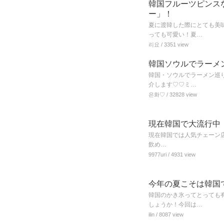
韓国フルーツピンス
ー」！
夏に渡韓した際にとても美
っても可愛い！夏…
리요
/ 3351 view
韓国ソウルでラーメ
韓国・ソウルでラーメン巡
介します♡♡ミ…
은화♡
/ 32828 view
現在韓国で大流行中
現在韓国では人気チェーン店【
飲め…
9977uri
/ 4931 view
今年の夏こそは韓国
韓国のかき氷ってとっても
しょうか！今回は…
ilin
/ 8087 view