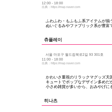
12:00 - 18:00
出典：
https://map.naver.com
ふわふわ・もふもふ系アイテムが揃
ぬいぐるみやファブリック系が豊富
츄플레이
서울 마포구 월드컵북로2길 93 301호
11:00 - 18:00
出典：
https://map.naver.com
かわいさ重視のリラックマグッズ天
キュートでポップなデザイン多めだか
小さめ雑貨が多いから、おみやげに
히나츠