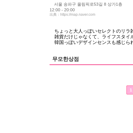
서울 송파구 올림픽로53길 8 상가1층
12:00 - 20:00
出典：
https://map.naver.com
ちょっと大人っぽいセレクトのリラ
雑貨だけじゃなくて、ライフスタイ
韓国っぽいデザインセンスも感じら
무모한상점
1