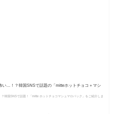
い…！？韓国SNSで話題の「mitteホットチョコ＋マシ
？韓国SNSで話題！「mitte ホットチョコマシュマロパック」をご紹介しま