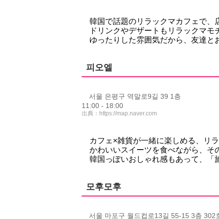
韓国で話題のリラックマカフェで、
ドリンクやデザートもリラックマモ
ゆったりした雰囲気だから、友達と
피오엘
서울 은평구 역말로9길 39 1층
11:00 - 18:00
出典：
https://map.naver.com
カフェ×雑貨が一緒に楽しめる、リ
かわいいスイーツを食べながら、そ
韓国っぽいおしゃれ感もあって、「
모후모후
서울 마포구 월드컵로13길 55-15 3층 302