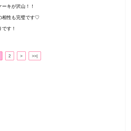
ケーキが沢山！！
の相性も完璧です♡
りです！
2
>
>>|