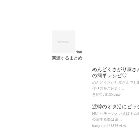
rina
関連するまとめ
めんどくさがり屋さ
の簡単レシピ♡
めんどくさがり屋さんでも
作り方をご紹介し…
은화♡
/ 8130 view
渡韓のオタ活にピッ
NCTヘチャンといえばキ
公演する際は遠…
hangurumi
/ 6376 view