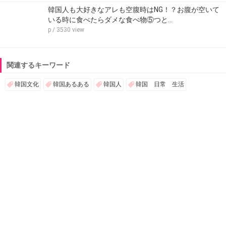
韓国人も大好きなアレも空腹時はNG！？お腹が空いて
いる時に食べたらダメな食べ物⑤つと…
p
/ 3530 view
関連するキーワード
韓国文化
韓国あるある
韓国人
韓国 日常 生活