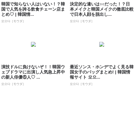
韓国で知らない人はいない！？韓
決定的な違いは○○だった！？日
国で人気を誇る飲食チェーン店ま
本メイクと韓国メイクの徹底比較
とめ♡ | 韓国情...
で日本人顔を脱出し...
모으다［モウダ］
모으다［モウダ］
演技ドルに負けないぞ！！韓国ウ
最近ソンス・ホンデでよく見る韓
ェブドラマに出演し人気急上昇中
国女子のバッグまとめ! | 韓国情
の新人俳優⑥人♡ ...
報サイト 모으...
모으다［モウダ］
모으다［モウダ］