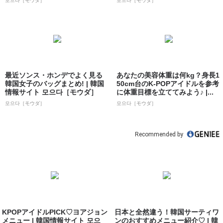
모으다［モウダ］
모으다［モウダ］
最近ソンス・ホンデでよく見る
あなたの美容体重は何kg？身長1
韓国女子のバッグまとめ! | 韓国
50cm台のK-POPアイドルを参考
情報サイト 모으다［モウダ］
に体重目標を立ててみよう♪ |...
모으다［モウダ］
모으다［モウダ］
Recommended by
KPOPアイドルPICK♡ヨアジョン
日本と全然違う！韓国サーティワ
メニュー | 韓国情報サイト 모으
ンのおすすめメニュー紹介♡ | 韓