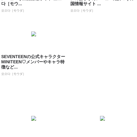
다［モウ...
国情報サイト ...
모으다［モウダ］
모으다［モウダ］
SEVENTEENの公式キャラクター
MINITEEN♡メンバーやキャラ特
徴など...
모으다［モウダ］