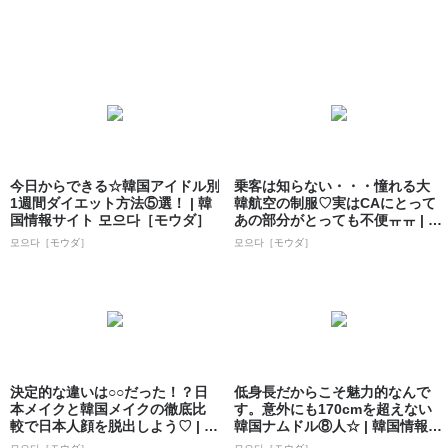
今日からできる☆韓国アイドル別
乗客は知らない・・・憧れる大
1週間ダイエット方法⑤選！ | 韓
韓航空の制服♡実はCAにとって
国情報サイト 모으다［モウダ］
あの部分がとっても不便ㅠㅠ | 韓
国情報...
모으다［モウダ］
모으다［モウダ］
決定的な違いは○○だった！？日
低身長だからこそ魅力的なんで
本メイクと韓国メイクの徹底比
す。意外にも170cmを超えない
較で日本人顔を脱出しよう♡ | 韓
韓国ナムドル⑧人☆ | 韓国情報サ
国情報...
イト...