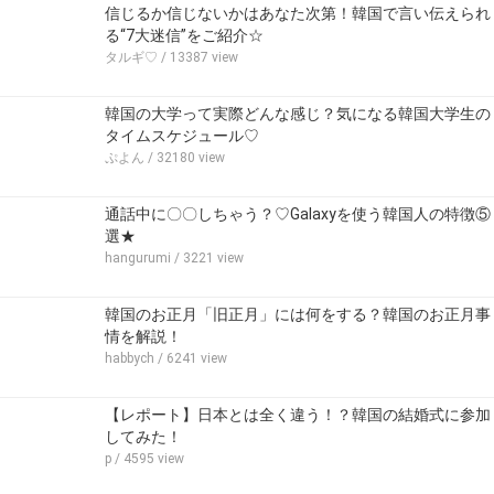
信じるか信じないかはあなた次第！韓国で言い伝えられ
る“7大迷信”をご紹介☆
タルギ♡
/ 13387 view
韓国の大学って実際どんな感じ？気になる韓国大学生の
タイムスケジュール♡
ぷよん
/ 32180 view
通話中に〇〇しちゃう？♡Galaxyを使う韓国人の特徴⑤
選★
hangurumi
/ 3221 view
韓国のお正月「旧正月」には何をする？韓国のお正月事
情を解説！
habbych
/ 6241 view
【レポート】日本とは全く違う！？韓国の結婚式に参加
してみた！
p
/ 4595 view