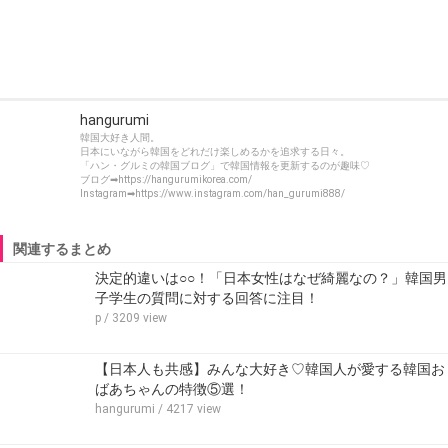
hangurumi
韓国大好き人間。
日本にいながら韓国をどれだけ楽しめるかを追求する日々。
「ハン・グルミの韓国ブログ」で韓国情報を更新するのが趣味♡
ブログ➡https://hangurumikorea.com/
Instagram➡https://www.instagram.com/han_gurumi888/
関連するまとめ
決定的違いは○○！「日本女性はなぜ綺麗なの？」韓国男
子学生の質問に対する回答に注目！
p
/ 3209 view
【日本人も共感】みんな大好き♡韓国人が愛する韓国お
ばあちゃんの特徴⑤選！
hangurumi
/ 4217 view