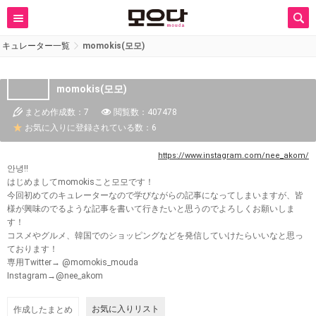
キュレーター一覧
momokis(모모)
momokis(모모)
まとめ作成数：7
閲覧数：407478
お気に入りに登録されている数：6
https://www.instagram.com/nee_akom/
안녕!!
はじめましてmomokisこと모모です！
今回初めてのキュレーターなので学びながらの記事になってしまいますが、皆
様が興味のでるような記事を書いて行きたいと思うのでよろしくお願いしま
す！
コスメやグルメ、韓国でのショッピングなどを発信していけたらいいなと思っ
ております！
専用Twitter→ @momokis_mouda
Instagram→@nee_akom
お気に入りリスト
作成したまとめ