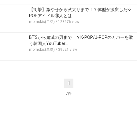
【衝撃】激やせから激太りまで！？体型が激変したK-
POPアイドル⑨人とは！
momokis(모모)
/ 123576 view
BTSから鬼滅の刃まで！？K-POP/J-POPのカバーを歌
う韓国人YouTuber…
momokis(모모)
/ 39521 view
1
7件