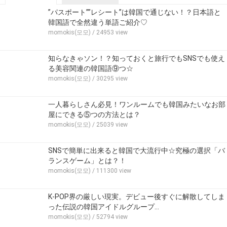
”パスポート””レシート”は韓国で通じない！？日本語と
韓国語で全然違う単語ご紹介♡
momokis(모모)
/ 24953 view
知らなきゃソン！？知っておくと旅行でもSNSでも使え
る美容関連の韓国語⑨つ☆
momokis(모모)
/ 30295 view
一人暮らしさん必見！ワンルームでも韓国みたいなお部
屋にできる⑤つの方法とは？
momokis(모모)
/ 25039 view
SNSで簡単に出来ると韓国で大流行中☆究極の選択「バ
ランスゲーム」とは？！
momokis(모모)
/ 111300 view
K-POP界の厳しい現実。デビュー後すぐに解散してしま
った伝説の韓国アイドルグループ…
momokis(모모)
/ 52794 view