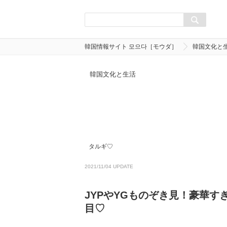
韓国情報サイト 모으다［モウダ］
韓国文化と
韓国文化と生活
タルギ♡
2021/11/04 UPDATE
JYPやYGものぞき見！豪華
目♡