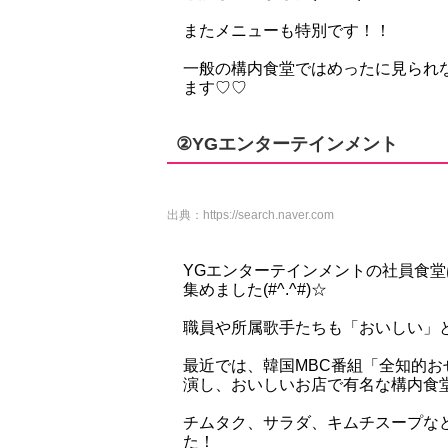
またメニューも特別です！！
一般の構内食堂ではめったに見られ
ます♡♡
②YGエンターテインメント
出典：
https://search.naver.com
YGエンターテインメントの社員食堂
集めました(#^.^#)☆
職員や所属歌手たちも「おいしい」
最近では、韓国MBC番組「全知的おせ
演し、おいしいお店で有名な構内食
チムタク、サラダ、キムチスープな
た！