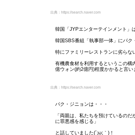
出典：
https://search.naver.com
韓国「JYPエンターテインメント」
韓国SBS番組「執事部一体」にパク・
特にファミリーレストランに劣らな
有機農食材を利用するというこの構内
億ウォン(約2億円)程度かかると言います(
出典：
https://search.naver.com
パク・ジニョンは・・・
「両親は、私たちを預けているのだ
に罪悪感を感じる」
と話していました(´;ω;｀)！