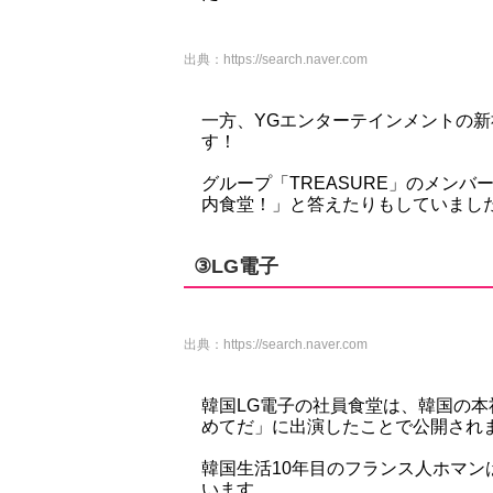
出典：
https://search.naver.com
一方、YGエンターテインメントの
す！
グループ「TREASURE」のメン
内食堂！」と答えたりもしていましたよ(
③LG電子
出典：
https://search.naver.com
韓国LG電子の社員食堂は、韓国の
めてだ」に出演したことで公開されまし
韓国生活10年目のフランス人ホマン
います。