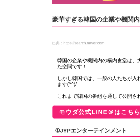
豪華すぎる韓国の企業や機関内
出典：
https://search.naver.com
韓国の企業や機関内の構内食堂は、
た空間です！
しかし韓国では、一般の人たちが入
ます(^^)/
これまで韓国の番組を通して公開さ
モウダ公式LINE＠はこち
①JYPエンターテインメント