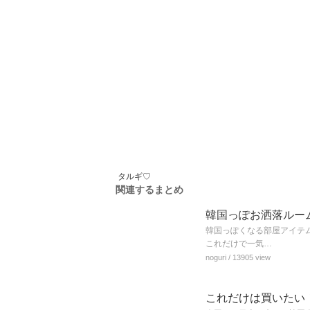
タルギ♡
関連するまとめ
韓国っぽお洒落ルー
韓国っぽくなる部屋アイテ
これだけで一気…
noguri
/ 13905 view
これだけは買いたい