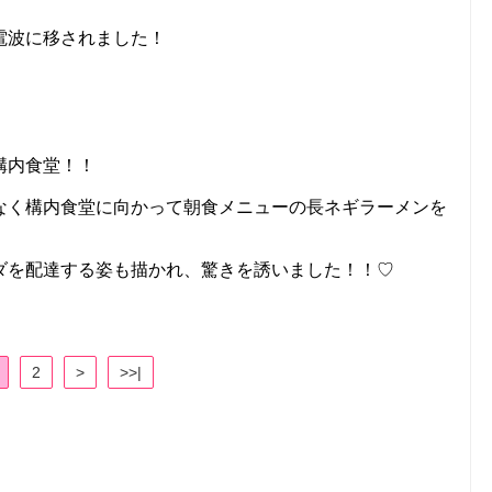
電波に移されました！
構内食堂！！
なく構内食堂に向かって朝食メニューの長ネギラーメンを
ダを配達する姿も描かれ、驚きを誘いました！！♡
2
>
>>|