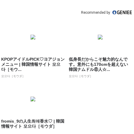
Recommended by
KPOPアイドルPICK♡ヨアジョン
低身長だからこそ魅力的なんで
メニュー | 韓国情報サイト 모으
す。意外にも170cmを超えない
다［モウ...
韓国ナムドル⑧人☆...
모으다［モウダ］
모으다［モウダ］
fromis_9の人生최애香水♡ | 韓国
情報サイト 모으다［モウダ］