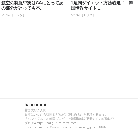
航空の制服♡実はCAにとってあ
1週間ダイエット方法⑤選！ | 韓
の部分がとっても不...
国情報サイト ...
모으다［モウダ］
모으다［モウダ］
hangurumi
韓国大好き人間。
日本にいながら韓国をどれだけ楽しめるかを追求する日々。
「ハン・グルミの韓国ブログ」で韓国情報を更新するのが趣味♡
ブログ➡https://hangurumikorea.com/
Instagram➡https://www.instagram.com/han_gurumi888/