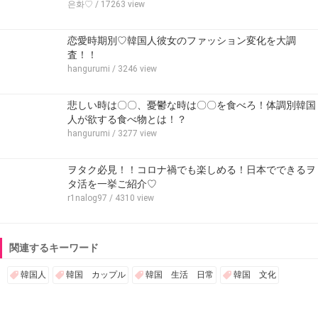
은화♡
/ 17263 view
恋愛時期別♡韓国人彼女のファッション変化を大調
査！！
hangurumi
/ 3246 view
悲しい時は〇〇、憂鬱な時は〇〇を食べろ！体調別韓国
人が欲する食べ物とは！？
hangurumi
/ 3277 view
ヲタク必見！！コロナ禍でも楽しめる！日本でできるヲ
タ活を一挙ご紹介♡
r1nalog97
/ 4310 view
関連するキーワード
韓国人
韓国 カップル
韓国 生活 日常
韓国 文化