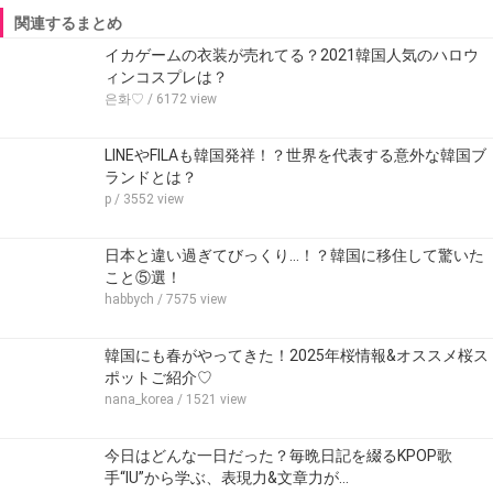
関連するまとめ
イカゲームの衣装が売れてる？2021韓国人気のハロウ
ィンコスプレは？
은화♡
/ 6172 view
LINEやFILAも韓国発祥！？世界を代表する意外な韓国ブ
ランドとは？
p
/ 3552 view
日本と違い過ぎてびっくり…！？韓国に移住して驚いた
こと⑤選！
habbych
/ 7575 view
韓国にも春がやってきた！2025年桜情報&オススメ桜ス
ポットご紹介♡
nana_korea
/ 1521 view
今日はどんな一日だった？毎晩日記を綴るKPOP歌
手“IU”から学ぶ、表現力&文章力が…