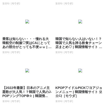
サイト ...
イト...
모으다［モウダ］
모으다［モウダ］
乗客は知らない・・・憧れる大
韓国で知らない人はいない！？
韓航空の制服♡実はCAにとって
韓国で人気を誇る飲食チェーン
あの部分がとっても不便ㅠㅠ | 韓
店まとめ♡ | 韓国情報サイト 모
国情報...
으다［モ...
모으다［モウダ］
모으다［モウダ］
【2022年最新】日本のアニメ主
KPOPアイドルPICK♡ヨアジョ
題歌が大人気！？韓国で人気のJ-
ンメニュー | 韓国情報サイト 모
POPソングTOP⑩☆ | 韓国情...
으다［モウダ］
모으다［モウダ］
모으다［モウダ］