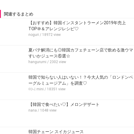
関連するまとめ
【おすすめ】韓国インスタントラーメン2019年売上
TOP⑩＆アレンジレシピ♡
noguri
/ 18972 view
夏バテ解消にも◎韓国カフェチェーン店で飲める激ウマ
すいかジュース⑥選☆
hangurumi
/ 2302 view
韓国で知らない人はいない！？今大人気の「ロンドンベ
ーグルミュージアム」を調査♡
미니 mini
/ 18351 view
【韓国で食べたい♡】メロンデザート
nana
/ 1048 view
韓国チェーン スイカジュース