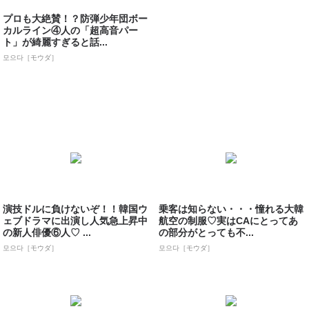
プロも大絶賛！？防弾少年団ボー
カルライン④人の「超高音パー
ト」が綺麗すぎると話...
모으다［モウダ］
演技ドルに負けないぞ！！韓国ウ
乗客は知らない・・・憧れる大韓
ェブドラマに出演し人気急上昇中
航空の制服♡実はCAにとってあ
の新人俳優⑥人♡ ...
の部分がとっても不...
모으다［モウダ］
모으다［モウダ］