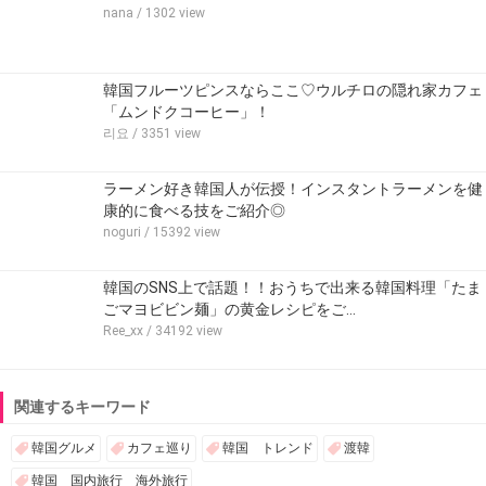
nana
/ 1302 view
韓国フルーツピンスならここ♡ウルチロの隠れ家カフェ
「ムンドクコーヒー」！
리요
/ 3351 view
ラーメン好き韓国人が伝授！インスタントラーメンを健
康的に食べる技をご紹介◎
noguri
/ 15392 view
韓国のSNS上で話題！！おうちで出来る韓国料理「たま
ごマヨビビン麺」の黄金レシピをご…
Ree_xx
/ 34192 view
関連するキーワード
韓国グルメ
カフェ巡り
韓国 トレンド
渡韓
韓国 国内旅行 海外旅行