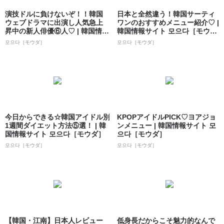
演技ドルに負けないぞ！！韓国
日本と全然違う！韓国サーティ
ウェブドラマに出演し人気急上
ワンのおすすめメニュー紹介♡ |
昇中の新人俳優⑥人♡ | 韓国情報
韓国情報サイト 모으다［モウ
サイト ...
ダ］
모으다［モウダ］
모으다［モウダ］
今日からできる☆韓国アイドル別
KPOPアイドルPICK♡ヨアジョ
1週間ダイエット方法⑤選！ | 韓
ンメニュー | 韓国情報サイト 모
国情報サイト 모으다［モウダ］
으다［モウダ］
모으다［モウダ］
모으다［モウダ］
【韓国・江南】日本人レビュー
低身長だからこそ魅力的なんで