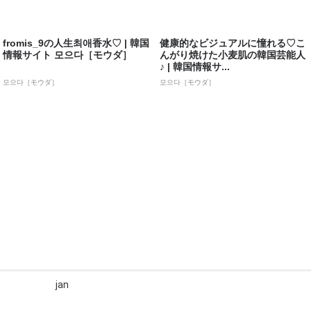
fromis_9の人生최애香水♡ | 韓国
健康的なビジュアルに憧れる♡こ
情報サイト 모으다［モウダ］
んがり焼けた小麦肌の韓国芸能人
♪ | 韓国情報サ...
모으다［モウダ］
모으다［モウダ］
jan