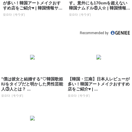
が多い！韓国アートメイクおす
す。意外にも170cmを超えない
すめ店をご紹介♥ | 韓国情報サイ
韓国ナムドル⑧人☆ | 韓国情報サ
ト 모으...
イト...
모으다［モウダ］
모으다［モウダ］
Recommended by
”僕は彼女と結婚する”♡韓国歌姫
【韓国・江南】日本人レビューが
IUをタイプだと明かした男性芸能
多い！韓国アートメイクおすすめ
人③人とは？ ...
店をご紹介♥ | ...
모으다［モウダ］
모으다［モウダ］