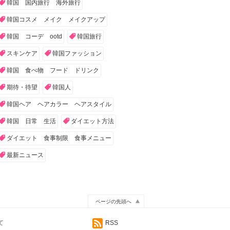
韓国 国内旅行 海外旅行
韓国コスメ メイク メイクアップ
韓国 コーデ ootd
韓国旅行
スキンケア
韓国ファッション
韓国 食べ物 フード ドリンク
期待・待望
韓国人
韓国ヘア ヘアカラー ヘアスタイル
韓国 日常 生活
ダイエット方法
ダイエット 食事制限 食事メニュー
最新ニュース
ページの先頭へ
て
RSS