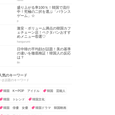
reirei
盛り上がる率100％！韓国で流行
中！究極の二択を選ぶ「バランス
ゲーム」☆
p
激安・ボリューム満点の韓国カフ
ェチェーン店！ペクタバンおすす
めメニュー⑥選♡
hangurumi
日中韓の平均顔が話題！美の基準
の違いを徹底検証！韓国人の反応
は？
ilin
人気のキーワード
いま話題のキーワード
韓国 KーPOP アイドル
韓国 芸能人
韓国 トレンド
韓国文化
韓国 俳優 女優
韓国ドラマ 韓国映画