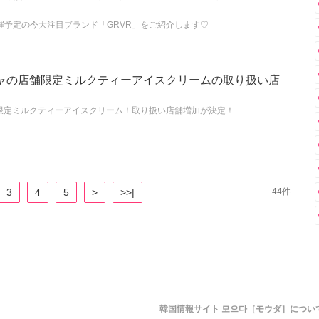
開催予定の今大注目ブランド「GRVR」をご紹介します♡
ャの店舗限定ミルクティーアイスクリームの取り扱い店
限定ミルクティーアイスクリーム！取り扱い店舗増加が決定！
3
4
5
>
>>|
44件
韓国情報サイト 모으다［モウダ］につい