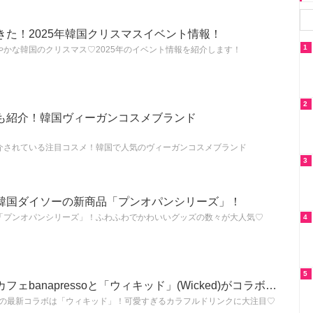
た！2025年韓国クリスマスイベント情報！
1
かな韓国のクリスマス♡2025年のイベント情報を紹介します！
2
も紹介！韓国ヴィーガンコスメブランド
介されている注目コスメ！韓国で人気のヴィーガンコスメブランド
3
韓国ダイソーの新商品「プンオパンシリーズ」！
「プンオパンシリーズ」！ふわふわでかわいいグッズの数々が大人気♡
4
5
ェbanapressoと「ウィキッド」(Wicked)がコラボ…
essoの最新コラボは「ウィキッド」！可愛すぎるカラフルドリンクに大注目♡