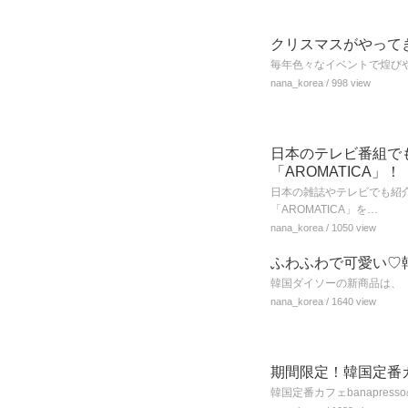
クリスマスがやってき
毎年色々なイベントで煌びや
nana_korea
/ 998 view
日本のテレビ番組で
「AROMATICA」！
日本の雑誌やテレビでも紹
「AROMATICA」を…
nana_korea
/ 1050 view
ふわふわで可愛い♡
韓国ダイソーの新商品は、
nana_korea
/ 1640 view
期間限定！韓国定番カフ
韓国定番カフェbanapr