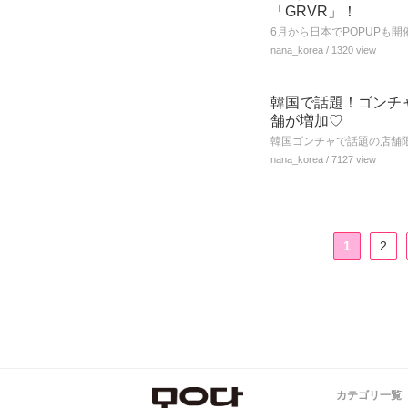
「GRVR」！
6月から日本でPOPUPも
nana_korea
/ 1320 view
韓国で話題！ゴンチ
舗が増加♡
韓国ゴンチャで話題の店舗
nana_korea
/ 7127 view
1
2
カテゴリ一覧