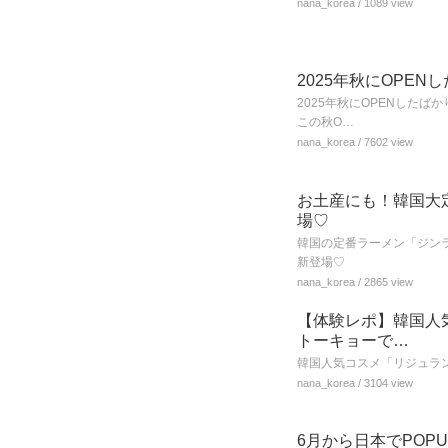
nana_korea
/ 1089 view
2025年秋にOPE
2025年秋にOPENした
この秋O…
nana_korea
/ 7602 view
お土産にも！韓国大
場♡
韓国の定番ラーメン「ジン
新登場♡
nana_korea
/ 2865 view
【体験レポ】韓国人
トーキョーで…
韓国人気コスメ「リジュラン
nana_korea
/ 3104 view
6月から日本でPOP