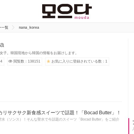
ー一覧
nana_korea
ea
代女子。韓国現地から韓国の情報をお届けします。
4
閲覧数：138151
お気に入りに登録されている数：1
サクサク新食感スイーツで話題！「Bocad Butter」！
（ソンス）！そんな聖水で今話題のスイーツ「Bocad Butter」をご紹介