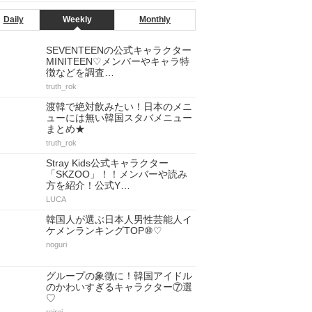
Daily
Weekly
Monthly
SEVENTEENの公式キャラクター
MINITEEN♡メンバーやキャラ特
徴などを調査…
truth_rok
渡韓で絶対飲みたい！日本のメニ
ューには無い韓国スタバメニュー
まとめ★
truth_rok
Stray Kids公式キャラクター
「SKZOO」！！メンバーや読み
方を紹介！公式Y…
LUCA
韓国人が選ぶ日本人男性芸能人イ
ケメンランキングTOP⑩♡
noguri
グループの象徴に！韓国アイドル
のかわいすぎるキャラクター⑦選
♡