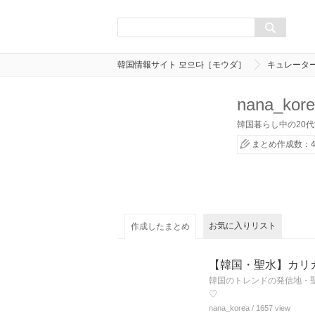
韓国情報サイト 모으다［モウダ］
キュレータ
nana_kor
韓国暮らし中の20
まとめ作成数：4
お気に入りリスト
作成したまとめ
【韓国・聖水】カリカリ
韓国のトレンドの発信地・聖水
♡
nana_korea
/ 1657 view