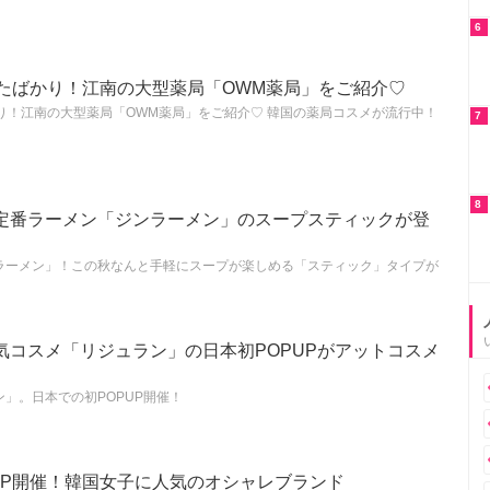
6
Nしたばかり！江南の大型薬局「OWM薬局」をご紹介♡
ばかり！江南の大型薬局「OWM薬局」をご紹介♡ 韓国の薬局コスメが流行中！
7
8
定番ラーメン「ジンラーメン」のスープスティックが登
ラーメン」！この秋なんと手軽にスープが楽しめる「スティック」タイプが
気コスメ「リジュラン」の日本初POPUPがアットコスメ
」。日本での初POPUP開催！
UP開催！韓国女子に人気のオシャレブランド