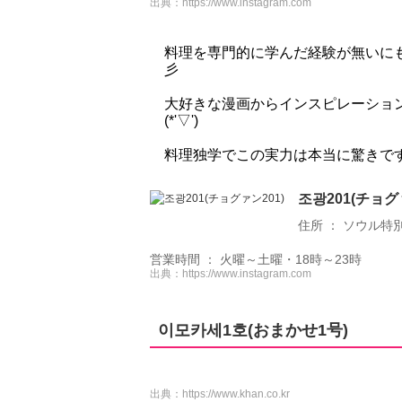
出典：
https://www.instagram.com
料理を専門的に学んだ経験が無いに
彡
大好きな漫画からインスピレーショ
(*'▽')
料理独学でこの実力は本当に驚きで
조광201(チョグ
住所 ： ソウル特別市
営業時間 ： 火曜～土曜・18時～23時
出典：
https://www.instagram.com
이모카세1호(おまかせ1号)
出典：
https://www.khan.co.kr