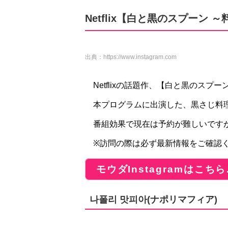
Netflix【白と黒のスプーン
出典：
https://www.instagram.com
Netflixの話題作、【白と黒のスプ
本プログラムに出演した、黒さじ料
番組効果で現在は予約が難しいですが
※訪問の際は必ず最新情報をご確認
モウダInstagramはこちら
나폴리 맛피아(ナポリマフィア)