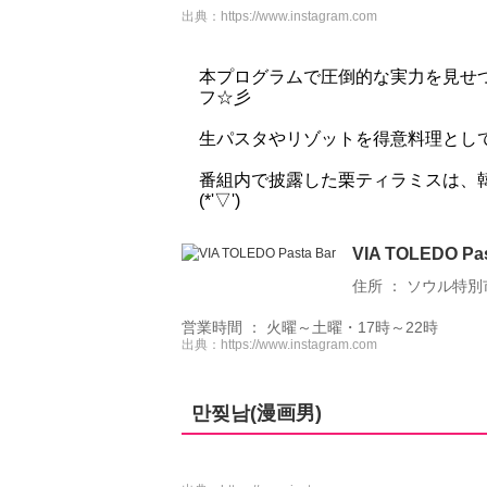
出典：
https://www.instagram.com
本プログラムで圧倒的な実力を見せ
フ☆彡
生パスタやリゾットを得意料理とし
番組内で披露した栗ティラミスは、
(*'▽')
VIA TOLEDO Pas
住所 ： ソウル特別市
営業時間 ： 火曜～土曜・17時～22時
出典：
https://www.instagram.com
만찢남(漫画男)