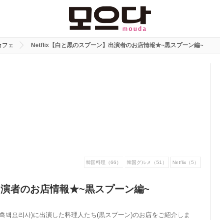
カフェ
Netflix【白と黒のスプーン】出演者のお店情報★~黒スプーン編~
韓国料理（66）
韓国グルメ（51）
Netflix（5）
】出演者のお店情報★~黒スプーン編~
～】(흑백요리사)に出演した料理人たち(黒スプーン)のお店をご紹介しま