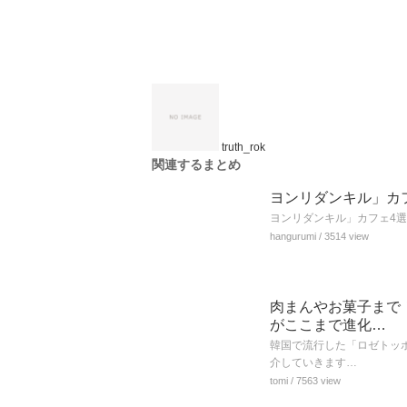
truth_rok
関連するまとめ
ヨンリダンキル」カフ
ヨンリダンキル」カフェ4選
hangurumi
/ 3514 view
肉まんやお菓子まで
がここまで進化…
韓国で流行した「ロゼトッ
介していきます…
tomi
/ 7563 view