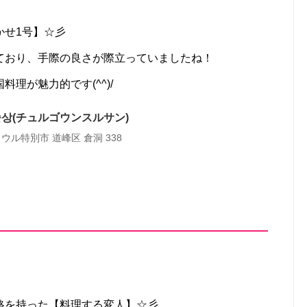
かせ1号】☆彡
ており、手際の良さが際立っていましたね！
理が魅力的です(^^)/
상(チュルゴウンスルサン)
ソウル特別市 道峰区 倉洞 338
格を持った【料理する変人】☆彡