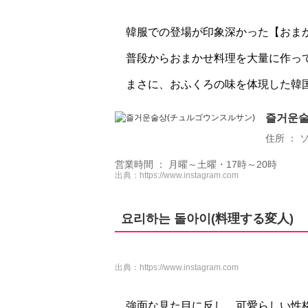
韓服での登場が印象深かった【おま
普段からおまかせ料理を大量に作っ
まさに、おふくろの味を体現した韓国料
즐거운술
住所 ： 
営業時間 ： 月曜～土曜・17時～20時
出典：
https://www.instagram.com
요리하는 돌아이(料理する変人)
出典：
https://www.instagram.com
強面な見た目に反し、可愛らしい性