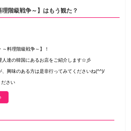
 ～料理階級戦争～】はもう観た？
ーン ～料理階級戦争～】！
理人達の韓国にあるお店をご紹介します☆彡
、興味のある方は是非行ってみてくださいね(^^)/
ください
♪