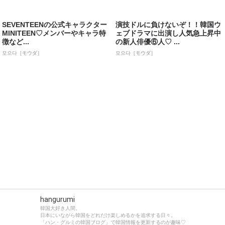
SEVENTEENの公式キャラクター
演技ドルに負けないぞ！！韓国ウ
MINITEEN♡メンバーやキャラ特
ェブドラマに出演し人気急上昇中
徴など...
の新人俳優⑥人♡ ...
모으다［モウダ］
모으다［モウダ］
hangurumi
韓国大好き人間。
日本にいながら韓国をどれだけ楽しめるかを追求する日々。
「ハン・グルミの韓国ブログ」で韓国情報を更新するのが趣味♡