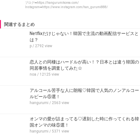
ブログ➡https://hangurumikorea.com/
Instagram➡https://www.instagram.com/han_gurumi888/
関連するまとめ
Netflixだけじゃない！韓国で主流の動画配信サービスと
は？
p
/ 2792 view
恋人との同棲はハードルが高い！？日本とは違う韓国の
同居事情を調査してみた☆
noa
/ 12125 view
アルコール苦手な人に朗報♡韓国で人気のノンアルコー
ルビール⑤選！
hangurumi
/ 2563 view
オンマの愛が詰まってる♡遅刻した時に作ってくれる韓
国オンマの味⑤選！
hangurumi
/ 5371 view