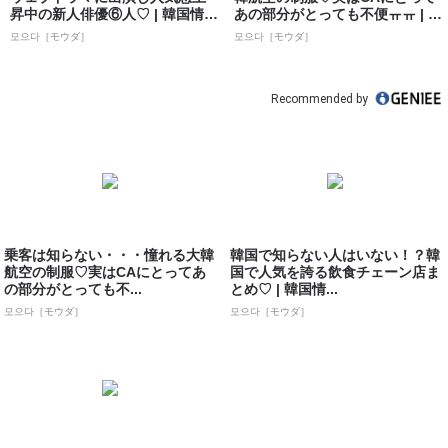
昇中の新人俳優⑥人♡ | 韓国情報
あの部分がとっても不便ㅠㅠ | 韓
サイト ...
国情報...
모으다［モウダ］
모으다［モウダ］
Recommended by
乗客は知らない・・・憧れる大韓
韓国で知らない人はいない！？韓
航空の制服♡実はCAにとってあ
国で人気を誇る飲食チェーン店ま
の部分がとっても不...
とめ♡ | 韓国情...
모으다［モウダ］
모으다［モウダ］