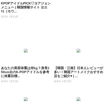
KPOPアイドルPICK♡ヨアジョン
メニュー | 韓国情報サイト 모으
다［モウ...
모으다［モウダ］
あなたの美容体重は何kg？身長1
【韓国・江南】日本人レビューが
50cm台のK-POPアイドルを参考
多い！韓国アートメイクおすすめ
に体重目標...
店をご紹介♥ | ...
모으다［モウダ］
모으다［モウダ］