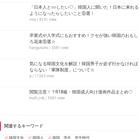
「日本人と○○したい♡」韓国人に聞いた！日本に来れる
ようになったらしたいこと⑤選！
noa
/ 8191 view
卒業式や入学式にもおすすめ！クセが強い韓国のおもし
ろ花束⑤選☆
hangurumi
/ 3581 view
気になる韓国文化を解説！韓国男子が必ず行かなければ
ならない「軍隊制度」について☆
p
/ 17263 view
閲覧注意！？R18級・韓国成人向け漫画作品まとめ♡
truth_rok
/ 5581 view
関連するキーワード
韓国文化
韓国人
韓国 学生 学生時代