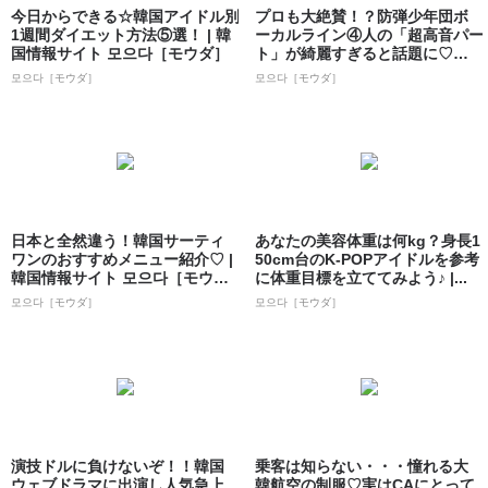
今日からできる☆韓国アイドル別
プロも大絶賛！？防弾少年団ボ
1週間ダイエット方法⑤選！ | 韓
ーカルライン④人の「超高音パー
国情報サイト 모으다［モウダ］
ト」が綺麗すぎると話題に♡♡ |
韓国情...
모으다［モウダ］
모으다［モウダ］
日本と全然違う！韓国サーティ
あなたの美容体重は何kg？身長1
ワンのおすすめメニュー紹介♡ |
50cm台のK-POPアイドルを参考
韓国情報サイト 모으다［モウ
に体重目標を立ててみよう♪ |...
ダ］
모으다［モウダ］
모으다［モウダ］
演技ドルに負けないぞ！！韓国
乗客は知らない・・・憧れる大
ウェブドラマに出演し人気急上
韓航空の制服♡実はCAにとって