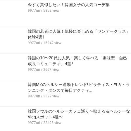
今すぐ真似したい！韓国女子の人気コーデ集
9977uri
/ 5352 view
韓国の若者に人気！気軽に楽しめる「ワンデークラス」
体験4選 !
9977uri
/ 15242 view
韓国の10〜20代に人気！楽しく学べる「趣味型・自己
成長コミュニティ」4選 !
9977uri
/ 2657 view
韓国MZのヘルシー運動トレンド! ピラティス・ヨガ・ラ
ンニング・ダンスで毎日アクティ…
9977uri
/ 3322 view
韓国ソウルのヘルシーカフェ巡り〜映える＆ヘルシーな
Vlogスポット4選〜
9977uri
/ 22493 view