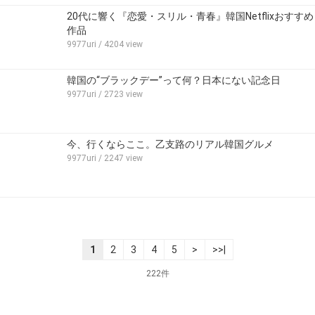
20代に響く『恋愛・スリル・青春』韓国Netflixおすすめ
作品
9977uri
/ 4204 view
韓国の“ブラックデー”って何？日本にない記念日
9977uri
/ 2723 view
今、行くならここ。乙支路のリアル韓国グルメ
9977uri
/ 2247 view
1
2
3
4
5
>
>>|
222件