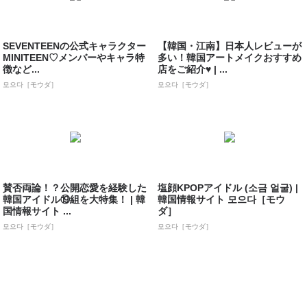
SEVENTEENの公式キャラクター
【韓国・江南】日本人レビューが
MINITEEN♡メンバーやキャラ特
多い！韓国アートメイクおすすめ
徴など...
店をご紹介♥ | ...
모으다［モウダ］
모으다［モウダ］
賛否両論！？公開恋愛を経験した
塩顔KPOPアイドル (소금 얼굴) |
韓国アイドル⑲組を大特集！ | 韓
韓国情報サイト 모으다［モウ
国情報サイト ...
ダ］
모으다［モウダ］
모으다［モウダ］