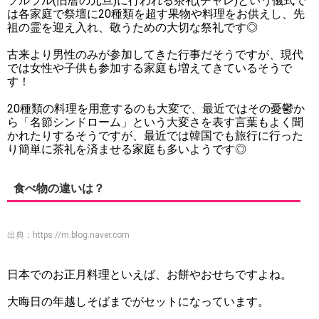
ソルラル(旧暦の元旦)に行われる茶礼(チャレ)という儀式で
は各家庭で祭壇に20種類を超す果物や料理をお供えし、先
祖の霊を迎え入れ、敬うための大切な祭礼です◎
古来より男性のみが参加してきた行事だそうですが、現代
では女性や子供も参加する家庭も増えてきているそうで
す！
20種類の料理を用意するのも大変で、最近ではその憂鬱か
ら「名節シンドローム」という大変さを表す言葉もよく聞
かれたりするそうですが、最近では韓国でも旅行に行った
り簡単に茶礼を済ませる家庭も多いようです◎
食べ物の違いは？
出典：
https://m.blog.naver.com
日本でのお正月料理といえば、お餅やおせちですよね。
大晦日の年越しそばまでがセットになっています。