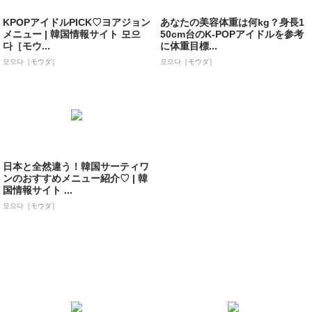
KPOPアイドルPICK♡ヨアジョン
あなたの美容体重は何kg？身長1
メニュー | 韓国情報サイト 모으
50cm台のK-POPアイドルを参考
다［モウ...
に体重目標...
모으다［モウダ］
모으다［モウダ］
日本と全然違う！韓国サーティワ
ンのおすすめメニュー紹介♡ | 韓
国情報サイト ...
모으다［モウダ］