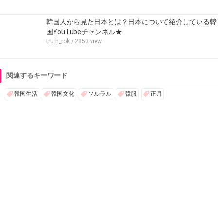
韓国人から見た日本とは？日本について紹介している韓
国YouTubeチャンネル★
truth_rok
/ 2853 view
関連するキーワード
韓国生活
韓国文化
ソルラル
韓服
正月