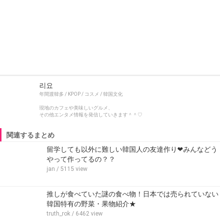
리요
年間渡韓多 / KPOP / コスメ / 韓国文化
現地のカフェや美味しいグルメ、
その他エンタメ情報を発信していきます＾＾♡
関連するまとめ
留学しても以外に難しい韓国人の友達作り❤みんなどう
やって作ってるの？？
jan
/ 5115 view
推しが食べていた謎の食べ物！日本では売られていない
韓国特有の野菜・果物紹介★
truth_rok
/ 6462 view