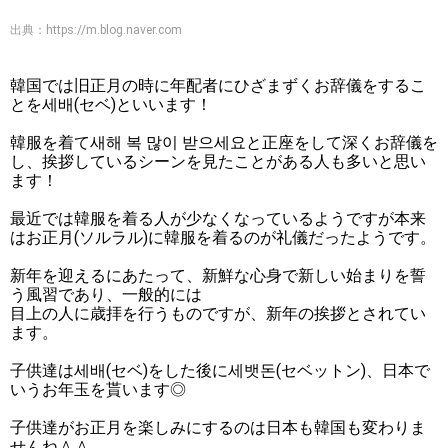
出典：
https://m.blog.naver.com
韓国では旧正月の時に年配者にひざまずくお辞儀をするこ
とを세배(セベ)といいます！
韓服を着て새해 복 많이 받으세요と正座をして深くお辞儀を
し、挨拶しているシーンを見たことがある人も多いと思い
ます！
最近では韓服を着る人が少なくなっているようですが本来
はお正月(ソルラル)に韓服を着るのが礼儀だったようです。
新年を迎えるにあたって、新鮮な心身で新しい始まりを誓
う風習であり、一般的には
目上の人に歳拝を行うものですが、新年の挨拶とされてい
ます。
子供達は세배(セベ)をした後に세뱃돈(セベットン)、日本で
いうお年玉を貰います◎
子供達がお正月を楽しみにするのは日本も韓国も変わりま
せんね＾＾