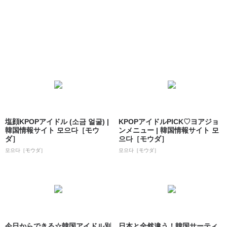
塩顔KPOPアイドル (소금 얼굴) |
KPOPアイドルPICK♡ヨアジョ
韓国情報サイト 모으다［モウ
ンメニュー | 韓国情報サイト 모
ダ］
으다［モウダ］
모으다［モウダ］
모으다［モウダ］
今日からできる☆韓国アイドル別
日本と全然違う！韓国サーティ