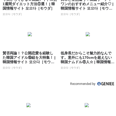
1週間ダイエット方法⑤選！ | 韓
ワンのおすすめメニュー紹介♡ |
国情報サイト 모으다［モウダ］
韓国情報サイト 모으다［モウ
ダ］
모으다［モウダ］
모으다［モウダ］
賛否両論！？公開恋愛を経験し
低身長だからこそ魅力的なんで
た韓国アイドル⑲組を大特集！ |
す。意外にも170cmを超えない
韓国情報サイト 모으다［モウ
韓国ナムドル⑧人☆ | 韓国情報サ
ダ］
イト...
모으다［モウダ］
모으다［モウダ］
Recommended by