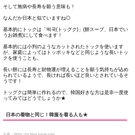
そして無病や長寿を願う意味も！
なんだか日本と似ていますね◎
基本的にトックは「떡국(トッグク)」(餅スープ、日本でい
うお雑煮)にして食べます！
基本的には小判のようなカットされたトックを使います
が、家庭によってはトッポッキなどと同じような長いトッ
クを使うことも。
長い餅には長寿と財物運が増えることを願う気持ちが込め
られているようで、長ければ長いほど良いとされているそ
うです！
トッグクは簡単に作れるので、韓国好きな方は是非一度使
ってみてはどうでしょうか★
日本の着物と同じ！韓服を着る人も★
出典：
https://m.blog.naver.com