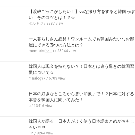
【渡韓ごっこがしたい！】○○な撮り方をすると韓国っぽ
い！そのコツとは！？☆
タルギ♡
/ 8387 view
一人暮らしさん必見！ワンルームでも韓国みたいなお部
屋にできる⑤つの方法とは？
momokis(모모)
/ 25044 view
韓国人は現金を持たない？！日本とは違う驚きの韓国習
慣について☆
r1nalog97
/ 6703 view
日本の好きなところから悪い印象まで！？日本に対する
本音を韓国人に聞いてみた！
p
/ 13416 view
韓国人が語る！日本人がよく使う日本語まとめがおもし
ろいㅋㅋ
ilin
/ 8264 view