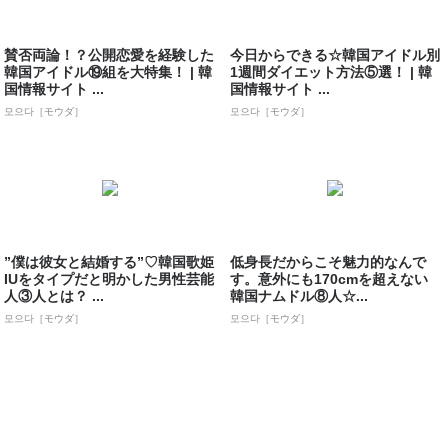
賛否両論！？公開恋愛を経験した
今日からできる☆韓国アイドル別
韓国アイドル⑲組を大特集！ | 韓
1週間ダイエット方法⑤選！ | 韓
国情報サイト ...
国情報サイト ...
모으다［モウダ］
모으다［モウダ］
”僕は彼女と結婚する”♡韓国歌姫
低身長だからこそ魅力的なんで
IUをタイプだと明かした男性芸能
す。意外にも170cmを超えない
人③人とは？ ...
韓国ナムドル⑧人☆...
모으다［モウダ］
모으다［モウダ］