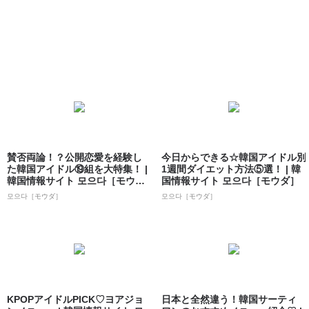
賛否両論！？公開恋愛を経験し
今日からできる☆韓国アイドル別
た韓国アイドル⑲組を大特集！ |
1週間ダイエット方法⑤選！ | 韓
韓国情報サイト 모으다［モウ
国情報サイト 모으다［モウダ］
ダ］
모으다［モウダ］
모으다［モウダ］
KPOPアイドルPICK♡ヨアジョ
日本と全然違う！韓国サーティ