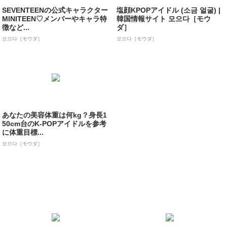
SEVENTEENの公式キャラクター
塩顔KPOPアイドル (소금 얼굴) |
MINITEEN♡メンバーやキャラ特
韓国情報サイト 모으다［モウ
徴など...
ダ］
모으다［モウダ］
모으다［モウダ］
あなたの美容体重は何kg？身長1
50cm台のK-POPアイドルを参考
に体重目標...
모으다［モウダ］