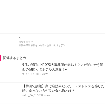
p
안녕하세요♡
韓国の最新情報をいち早くお届けします(^^)
関連するまとめ
9月の関西にKPOP3大事務所が集結！？まだ間に合う関
西の韓国っぽホテル大調査！♥
9977uri
/ 3088 view
【韓国で話題】実は逆効果だった！？ストレスを感じた
時に食べない方が良い食べ物とは？
yako_06
/ 15339 view