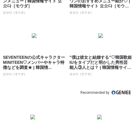
ンメニュー | 韓国情報サイト 모
ワンのおすすめメニュー紹介♡ |
으다［モウダ］
韓国情報サイト 모으다［モウ
ダ］
모으다［モウダ］
모으다［モウダ］
SEVENTEENの公式キャラクター
”僕は彼女と結婚する”♡韓国歌姫
MINITEEN♡メンバーやキャラ特
IUをタイプだと明かした男性芸
徴などを調査★ | 韓国情...
能人③人とは？ | 韓国情報サイト
...
모으다［モウダ］
모으다［モウダ］
Recommended by