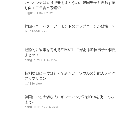
いいオンナは香りで春をまとうの。韓国男子も思わず振
り向くモテ香水⑤選♡
noguri
/ 13601 view
韓国ハニーバターアーモンドのポップコーンが登場！？
ilin
/ 10448 view
理論的に物事を考える♡MBTIにTがある韓国男子の特徴
まとめ！
hangurumi
/ 3846 view
特別な日に一度は行ってみたい！ソウルの芸能人メイク
アップサロン
tt
/ 886 view
韓国にいる大切な人にギフティング♡gifttoを使ってみ
よう⭐︎
hanu__ru01
/ 2216 view