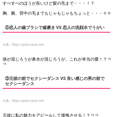
すべすべのほうが良いけど髪の毛まで・・・！？
胸、腕、背中の毛までもじゃもじゃもちょっと・・・ㅎㅎ
②恋人の歯ブラシで歯磨き VS 恋人の洗顔水でうがい
出典：
https://post.naver.com
痰が混じろうが鼻水が混じろうが、これが本当の愛！？ㅋ
ㅋ
③元彼の前でセクシーダンス VS 良い感じの男の前で
セクシーダンス
出典：
https://post.naver.com
元彼に私の魅力をアピールして後悔させる！？ㅋㅋ