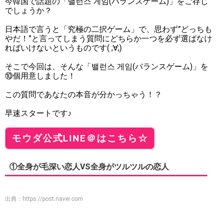
今韓国で話題の「밸런스 게임(バランスゲーム)」をご存じ
でしょうか？
日本語で言うと「究極の二択ゲーム」で、思わず”どっちも
やだ！”と言ってしまう質問にどちらか一つを必ず選ばなけ
ればいけないというものです( ;∀;)
そこで今回は、そんな「밸런스 게임(バランスゲーム)」を
⑩個用意しました！
この質問であなたの本音が分かっちゃう！？
早速スタートです♪
モウダ公式LINE＠はこちら☆
①全身が毛深い恋人VS全身がツルツルの恋人
出典：
https://post.naver.com