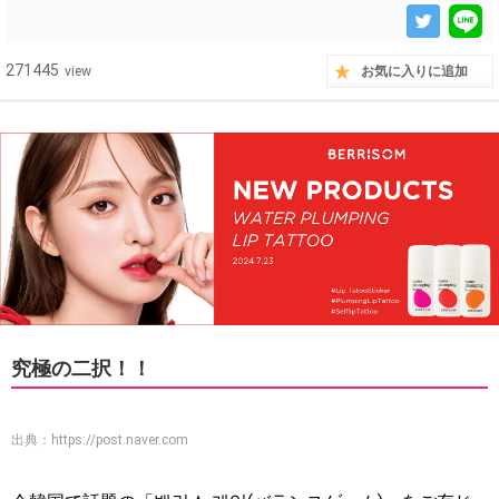
271445
view
お気に入りに追加
究極の二択！！
出典：
https://post.naver.com