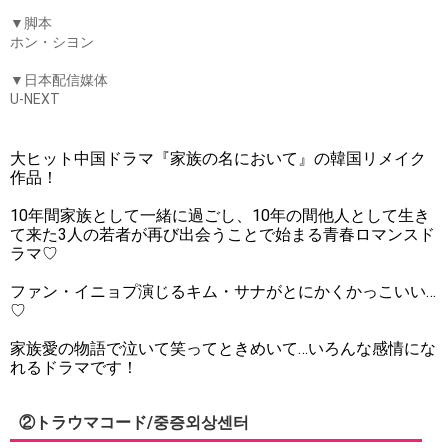
▼脚本
ホン・シヨン
▼日本配信媒体
U-NEXT
大ヒット中国ドラマ『家族の名において』の韓国リメイク
作品！
10年間家族として一緒に過ごし、10年の間他人として生き
て来た3人の若者が再び出会うことで始まる青春ロマンスド
ラマ♡
ファン・イニョプ演じるキム・サナがとにかくかっこいい…
♡
家族愛の物語で泣いて笑ってときめいて…いろんな感情にな
れるドラマです！
②トラウマコード/중증외상센터