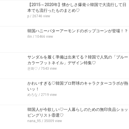
【2015～2020年】懐かしさ爆発☆韓国で大流行して日
本でも流行ったものまとめ♡
p
/ 26746 view
韓国ハニーバターアーモンドのポップコーンが登場！？
ilin
/ 10466 view
サンダルを履く準備は出来てる？韓国で人気の「ブルー
カラーフットネイル」デザイン特集♡
은화♡
/ 7543 view
かわいすぎる♡韓国プロ野球のキャラクターコラボが熱
いッ！
めろな
/ 2719 view
韓国人が今欲しい♡一人暮らしのための無印良品ショッ
ピングリスト⑧選♡
nana_95
/ 35009 view