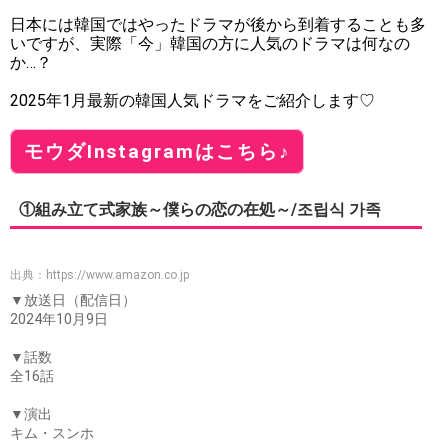
日本には韓国ではやったドラマが後から到着することも多
いですが、実際「今」韓国の方に人気のドラマは何なの
か…？
2025年1月最新の韓国人気ドラマをご紹介します♡
モウダInstagramはこちら♪
①組み立て式家族～僕らの恋の在処～/조립식 가족
出典：
https://www.amazon.co.jp
▼放送日（配信日）
2024年10月9日
▼話数
全16話
▼演出
キム・スンホ