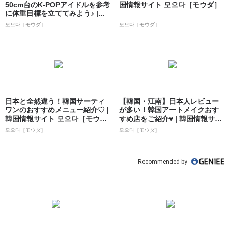
50cm台のK-POPアイドルを参考
国情報サイト 모으다［モウダ］
に体重目標を立ててみよう♪ |...
모으다［モウダ］
모으다［モウダ］
日本と全然違う！韓国サーティ
【韓国・江南】日本人レビュー
ワンのおすすめメニュー紹介♡ |
が多い！韓国アートメイクおす
韓国情報サイト 모으다［モウ
すめ店をご紹介♥ | 韓国情報サイ
ダ］
ト 모으...
모으다［モウダ］
모으다［モウダ］
Recommended by