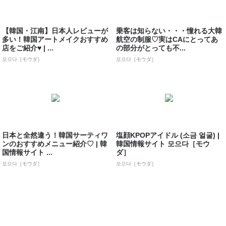
【韓国・江南】日本人レビューが
乗客は知らない・・・憧れる大韓
多い！韓国アートメイクおすすめ
航空の制服♡実はCAにとってあ
店をご紹介♥ | ...
の部分がとっても不...
모으다［モウダ］
모으다［モウダ］
日本と全然違う！韓国サーティワ
塩顔KPOPアイドル (소금 얼굴) |
ンのおすすめメニュー紹介♡ | 韓
韓国情報サイト 모으다［モウ
国情報サイト ...
ダ］
모으다［モウダ］
모으다［モウダ］