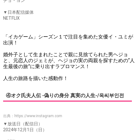
チョ・ヨン
▼日本配信媒体
NETFLIX
「イカゲーム」シーズン１で注目を集めた女優イ・ユミが
出演！
婚外子として生まれたことで親に見捨てられた男ヘジョ
と、元恋人のジェミが、ヘジョの実の両親を探すための“人
生最後の旅”に乗り出すラブロマンス！
人生の旅路を描いた感動作！
④オク氏夫人伝 -偽りの身分 真実の人生-/옥씨부인전
出典：
https://www.instagram.com
▼放送日（配信日）
2024年12月1日（日）