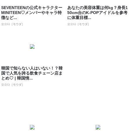
SEVENTEENの公式キャラクター
あなたの美容体重は何kg？身長1
MINITEEN♡メンバーやキャラ特
50cm台のK-POPアイドルを参考
徴など...
に体重目標...
모으다［モウダ］
모으다［モウダ］
韓国で知らない人はいない！？韓
国で人気を誇る飲食チェーン店ま
とめ♡ | 韓国情...
모으다［モウダ］