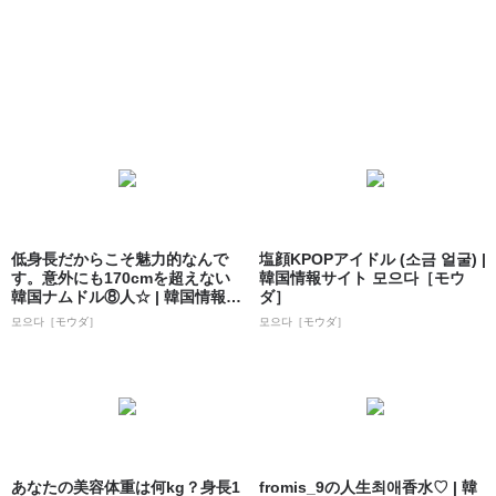
低身長だからこそ魅力的なんで
塩顔KPOPアイドル (소금 얼굴) |
す。意外にも170cmを超えない
韓国情報サイト 모으다［モウ
韓国ナムドル⑧人☆ | 韓国情報サ
ダ］
イト...
모으다［モウダ］
모으다［モウダ］
あなたの美容体重は何kg？身長1
fromis_9の人生최애香水♡ | 韓