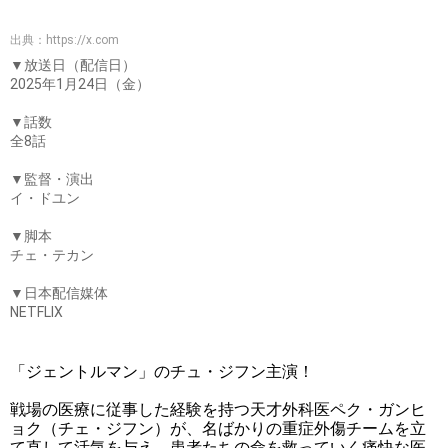
出典：
https://x.com
▼放送日（配信日）
2025年1月24日（金）
▼話数
全8話
▼監督・演出
イ・ドユン
▼脚本
チェ・テカン
▼日本配信媒体
NETFLIX
「ジェントルマン」のチュ・ジフン主演！
戦場の医療に従事した経験を持つ天才外科医ペク・ガンヒ
ョク（チェ・ジフン）が、名ばかりの重症外傷チームを立
て直して活気を与え、患者たちの命を救っていく痛快な医