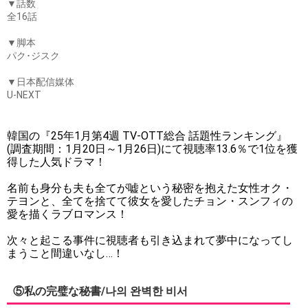
▼話数
全16話
▼脚本
パク･ジスク
▼日本配信媒体
U-NEXT
韓国の『25年1月第4週 TV-OTT総合 話題性ランキング』
(調査期間：1月20日～1月26日)にて視聴率13.6％で1位を獲
得した人気ドラマ！
名前も身分も夫も全てが嘘という秘密を抱えた女性オク・
テヨンと、全てを捨てて彼女を愛したチョン・スンフィの
愛を描くラブロマンス！
次々と起こる事件に視聴者も引き込まれて夢中になってし
まうこと間違いなし…！
⑤私の完璧な秘書/나의 완벽한 비서