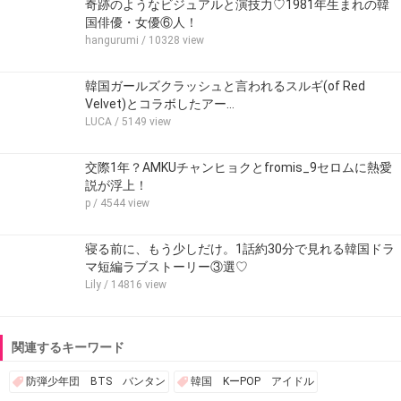
奇跡のようなビジュアルと演技力♡1981年生まれの韓
国俳優・女優⑥人！
hangurumi
/ 10328 view
韓国ガールズクラッシュと言われるスルギ(of Red
Velvet)とコラボしたアー…
LUCA
/ 5149 view
交際1年？AMKUチャンヒョクとfromis_9セロムに熱愛
説が浮上！
p
/ 4544 view
寝る前に、もう少しだけ。1話約30分で見れる韓国ドラ
マ短編ラブストーリー③選♡
Lily
/ 14816 view
関連するキーワード
防弾少年団 BTS バンタン
韓国 KーPOP アイドル