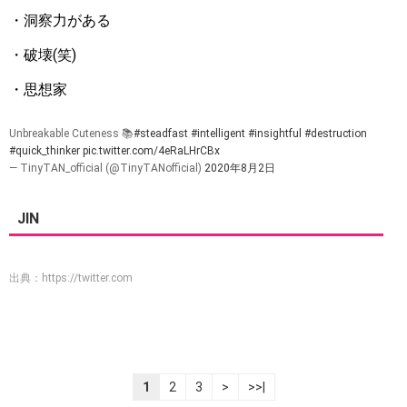
・洞察力がある
・破壊(笑)
・思想家
Unbreakable Cuteness 📚
#steadfast
#intelligent
#insightful
#destruction
#quick_thinker
pic.twitter.com/4eRaLHrCBx
— TinyTAN_official (@TinyTANofficial)
2020年8月2日
JIN
出典：
https://twitter.com
1
2
3
>
>>|