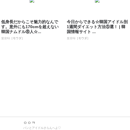
低身長だからこそ魅力的なんで
今日からできる☆韓国アイドル別
す。意外にも170cmを超えない
1週間ダイエット方法⑤選！ | 韓
韓国ナムドル⑧人☆...
国情報サイト ...
모으다［モウダ］
모으다［モウダ］
ㅇㅇㅋ
パンとアイドルさらんへよ♡