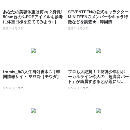
あなたの美容体重は何kg？身長1
SEVENTEENの公式キャラクター
50cm台のK-POPアイドルを参考
MINITEEN♡メンバーやキャラ特
に体重目標を立ててみよう♪ |...
徴などを調査★ | 韓国情...
모으다［モウダ］
모으다［モウダ］
fromis_9の人生최애香水♡ | 韓
プロも大絶賛！？防弾少年団ボ
国情報サイト 모으다［モウダ］
ーカルライン④人の「超高音パー
ト」が綺麗すぎると話題に♡♡ |
韓国情...
모으다［モウダ］
모으다［モウダ］