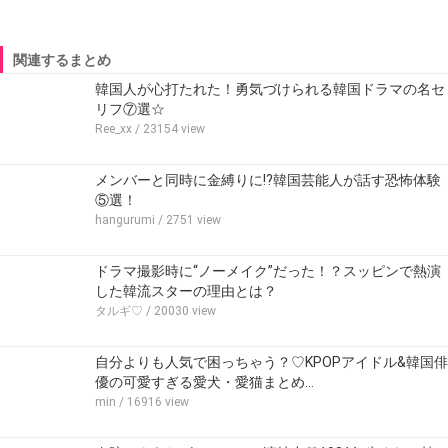
関連するまとめ
韓国人が心打たれた！勇気づけられる韓国ドラマの名セ
リフ⑦選☆
Ree_xx
/ 23154 view
メンバーと同時に金縛りに!?韓国芸能人が話す恐怖体験
⑤選！
hangurumi
/ 2751 view
ドラマ撮影時に“ノーメイク”だった！？スッピンで熱演
した韓流スターの理由とは？
タルギ♡
/ 20030 view
自分よりも人気で困っちゃう？♡KPOPアイドル&韓国俳
優の可愛すぎる愛犬・愛猫まとめ…
min
/ 16916 view