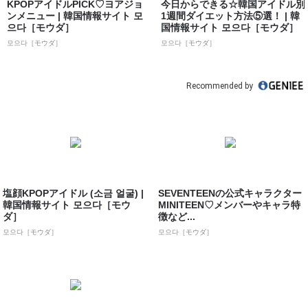
KPOPアイドルPICK♡ヨアジョ
今日からできる☆韓国アイドル別
ンメニュー | 韓国情報サイト 모
1週間ダイエット方法⑤選！ | 韓
으다［モウダ］
国情報サイト 모으다［モウダ］
모으다［モウダ］
모으다［モウダ］
Recommended by
塩顔KPOPアイドル (소금 얼굴) |
SEVENTEENの公式キャラクター
韓国情報サイト 모으다［モウ
MINITEEN♡メンバーやキャラ特
ダ］
徴など...
모으다［モウダ］
모으다［モウダ］