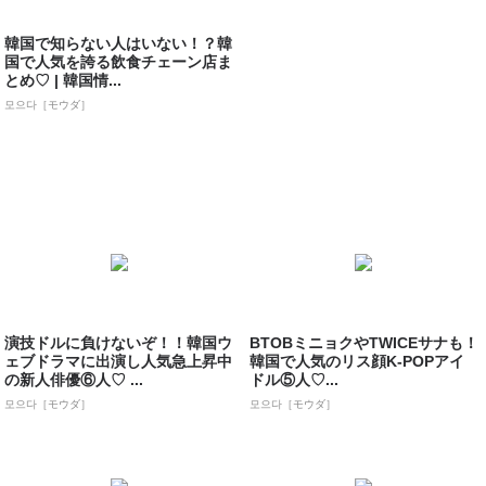
韓国で知らない人はいない！？韓
国で人気を誇る飲食チェーン店ま
とめ♡ | 韓国情...
모으다［モウダ］
演技ドルに負けないぞ！！韓国ウ
BTOBミニョクやTWICEサナも！
ェブドラマに出演し人気急上昇中
韓国で人気のリス顔K-POPアイ
の新人俳優⑥人♡ ...
ドル⑤人♡...
모으다［モウダ］
모으다［モウダ］