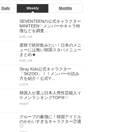
Daily
Weekly
Monthly
SEVENTEENの公式キャラクター
MINITEEN♡メンバーやキャラ特
徴などを調査…
truth_rok
渡韓で絶対飲みたい！日本のメニ
ューには無い韓国スタバメニュー
まとめ★
truth_rok
Stray Kids公式キャラクター
「SKZOO」！！メンバーや読み
方を紹介！公式Y…
LUCA
韓国人が選ぶ日本人男性芸能人イ
ケメンランキングTOP⑩♡
noguri
グループの象徴に！韓国アイドル
のかわいすぎるキャラクター⑦選
♡