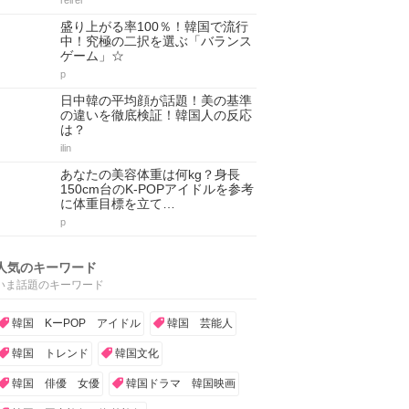
reirei
盛り上がる率100％！韓国で流行
中！究極の二択を選ぶ「バランス
ゲーム」☆
p
日中韓の平均顔が話題！美の基準
の違いを徹底検証！韓国人の反応
は？
ilin
あなたの美容体重は何kg？身長
150cm台のK-POPアイドルを参考
に体重目標を立て…
p
人気のキーワード
いま話題のキーワード
韓国 KーPOP アイドル
韓国 芸能人
韓国 トレンド
韓国文化
韓国 俳優 女優
韓国ドラマ 韓国映画