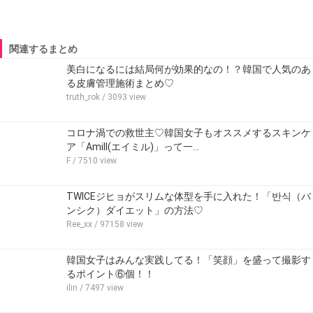
関連するまとめ
美白になるには結局何が効果的なの！？韓国で人気のあ
る皮膚管理施術まとめ♡
truth_rok
/ 3093 view
コロナ渦での救世主♡韓国女子もオススメするスキンケ
ア「Amill(エイミル)」って一…
F
/ 7510 view
TWICEジヒョがスリムな体型を手に入れた！「반식（バ
ンシク）ダイエット」の方法♡
Ree_xx
/ 97158 view
韓国女子はみんな実践してる！「笑顔」を盛って撮影す
るポイント⑥個！！
ilin
/ 7497 view