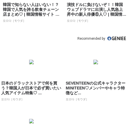
韓国で知らない人はいない！？
演技ドルに負けないぞ！！韓国
韓国で人気を誇る飲食チェーン
ウェブドラマに出演し人気急上
店まとめ♡ | 韓国情報サイト 모
昇中の新人俳優⑥人♡ | 韓国情報
으다［モ...
サイト ...
모으다［モウダ］
모으다［モウダ］
Recommended by
日本のドラックストアで何を買
SEVENTEENの公式キャラクター
う？韓国人が日本で必ず買いたい
MINITEEN♡メンバーやキャラ特
人気アイテム特集♡ ...
徴など...
모으다［モウダ］
모으다［モウダ］