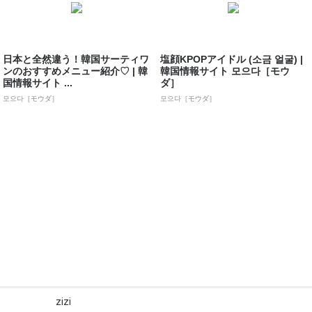
日本と全然違う！韓国サーティワ
塩顔KPOPアイドル (소금 얼굴) |
ンのおすすめメニュー紹介♡ | 韓
韓国情報サイト 모으다［モウ
国情報サイト ...
ダ］
모으다［モウダ］
모으다［モウダ］
zizi