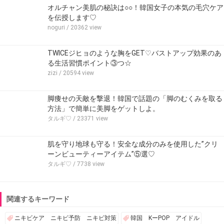
オルチャン美肌の秘訣は○○！韓国女子の本気の毛穴ケア
を伝授します♡
noguri
/ 20362 view
TWICEジヒョのような胸をGET♡バストアップ効果のあ
る生活習慣ポイント③つ☆
zizi
/ 20594 view
脚痩せの天敵を撃退！韓国で話題の「脚のむくみを取る
方法」で簡単に美脚をゲットしよ。
タルギ♡
/ 23371 view
肌を守り地球も守る！安全な成分のみを使用した”クリ
ーンビューティーアイテム”⑤選♡
タルギ♡
/ 7738 view
関連するキーワード
ニキビケア ニキビ予防 ニキビ対策
韓国 KーPOP アイドル