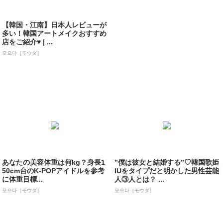
【韓国・江南】日本人レビューが
多い！韓国アートメイクおすすめ
店をご紹介♥ | ...
모으다［モウダ］
あなたの美容体重は何kg？身長1
”僕は彼女と結婚する”♡韓国歌姫
50cm台のK-POPアイドルを参考
IUをタイプだと明かした男性芸能
に体重目標...
人③人とは？ ...
모으다［モウダ］
모으다［モウダ］