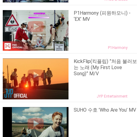
P1Harmony (피원하모니) -
‘EX’ MV
P1Harmony
KickFlip(킥플립) ”처음 불러보
는 노래 (My First Love
Song)” M/V
JYP Entertainment
SUHO 수호 ’Who Are You’ MV