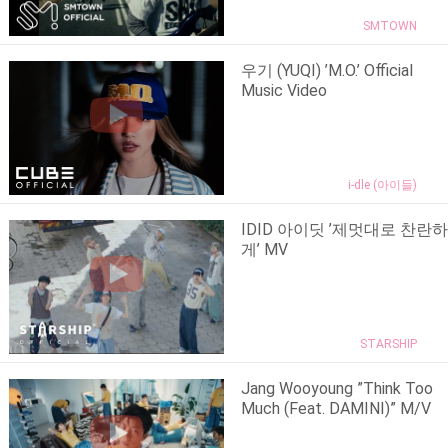
SMTOWN
우기 (YUQI) ’M.O.’ Official
Music Video
i-dle (아이들)
IDID 아이딧 ’제멋대로 찬란하
게’ MV
STARSHIP
Jang Wooyoung ”Think Too
Much (Feat. DAMINI)” M/V