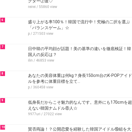
クター⑦選♡
reirei
/ 55860 view
6
盛り上がる率100％！韓国で流行中！究極の二択を選ぶ
「バランスゲーム」☆
p
/ 271503 view
7
日中韓の平均顔が話題！美の基準の違いを徹底検証！韓
国人の反応は？
ilin
/ 46853 view
8
あなたの美容体重は何kg？身長150cm台のK-POPアイド
ルを参考に体重目標を立て…
p
/ 360458 view
9
低身長だからこそ魅力的なんです。意外にも170cmを超
えない韓国ナムドル⑧人☆
9977uri
/ 27022 view
10
賛否両論！？公開恋愛を経験した韓国アイドル⑲組を大