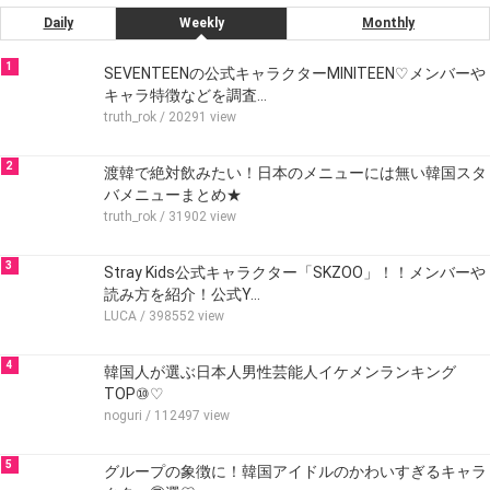
Daily
Weekly
Monthly
1
SEVENTEENの公式キャラクターMINITEEN♡メンバーや
キャラ特徴などを調査…
truth_rok
/ 20291 view
2
渡韓で絶対飲みたい！日本のメニューには無い韓国スタ
バメニューまとめ★
truth_rok
/ 31902 view
3
Stray Kids公式キャラクター「SKZOO」！！メンバーや
読み方を紹介！公式Y…
LUCA
/ 398552 view
4
韓国人が選ぶ日本人男性芸能人イケメンランキング
TOP⑩♡
noguri
/ 112497 view
5
グループの象徴に！韓国アイドルのかわいすぎるキャラ