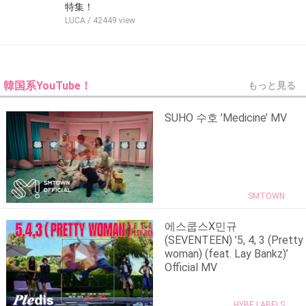
特集！
LUCA
/ 42449 view
韓国系YouTube！
もっと見る
SUHO 수호 ’Medicine’ MV
SMTOWN
에스쿱스X민규
(SEVENTEEN) ’5, 4, 3 (Pretty
woman) (feat. Lay Bankz)’
Official MV
HYBE LABELS