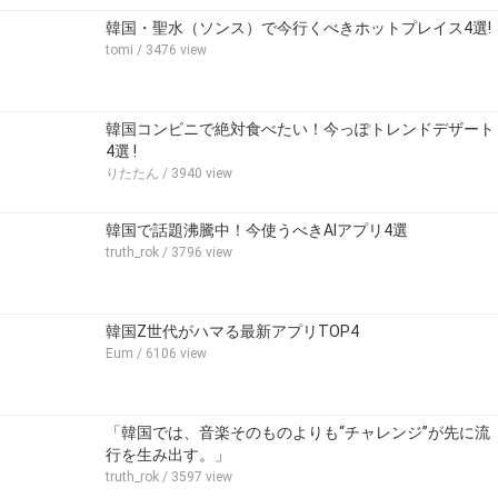
韓国・聖水（ソンス）で今行くべきホットプレイス4選!
tomi
/ 3476 view
韓国コンビニで絶対食べたい！今っぽトレンドデザート
4選 !
りたたん
/ 3940 view
韓国で話題沸騰中！今使うべきAIアプリ4選
truth_rok
/ 3796 view
韓国Z世代がハマる最新アプリTOP4
Eum
/ 6106 view
「韓国では、音楽そのものよりも“チャレンジ”が先に流
行を生み出す。」
truth_rok
/ 3597 view