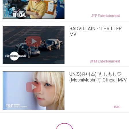
JYP Entertainment
BADVILLAIN - ’THRILLER’
MV
BPM Entertainment
UNIS(유니스) ‘もしもし♡
(MoshiMoshi♡)’ Official M/V
UNIS