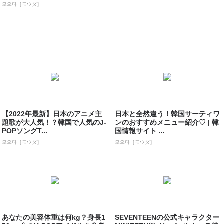
모으다［モウダ］
【2022年最新】日本のアニメ主
日本と全然違う！韓国サーティワ
題歌が大人気！？韓国で人気のJ-
ンのおすすめメニュー紹介♡ | 韓
POPソングT...
国情報サイト ...
모으다［モウダ］
모으다［モウダ］
あなたの美容体重は何kg？身長1
SEVENTEENの公式キャラクター