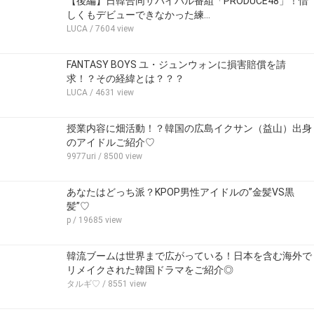
【後編】日韓合同サバイバル番組「PRODUCE48」！惜
しくもデビューできなかった練…
LUCA
/ 7604 view
FANTASY BOYS ユ・ジュンウォンに損害賠償を請
求！？その経緯とは？？？
LUCA
/ 4631 view
授業内容に畑活動！？韓国の広島イクサン（益山）出身
のアイドルご紹介♡
9977uri
/ 8500 view
あなたはどっち派？KPOP男性アイドルの”金髪VS黒
髪”♡
p
/ 19685 view
韓流ブームは世界まで広がっている！日本を含む海外で
リメイクされた韓国ドラマをご紹介◎
タルギ♡
/ 8551 view