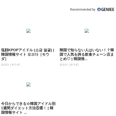
Recommended by
塩顔KPOPアイドル (소금 얼굴) |
韓国で知らない人はいない！？韓
韓国情報サイト 모으다［モウ
国で人気を誇る飲食チェーン店ま
ダ］
とめ♡ | 韓国情...
모으다［モウダ］
모으다［モウダ］
今日からできる☆韓国アイドル別
1週間ダイエット方法⑤選！ | 韓
国情報サイト ...