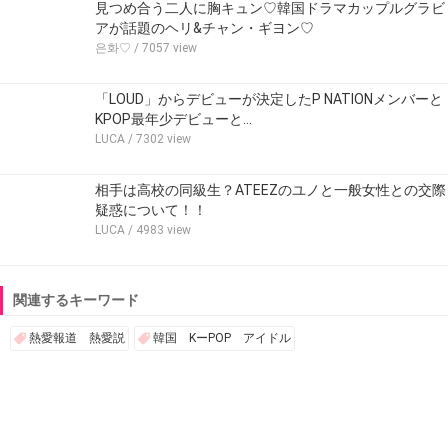
見つめ合う二人に胸キュン♡韓国ドラマカップルグラビ
アが話題のヘリ&チャン・ギヨン♡
은화♡
/ 7057 view
「LOUD」からデビューが決定したP NATIONメンバーと
KPOP最年少デビューと…
LUCA
/ 7302 view
相手は高校の同級生？ATEEZのユノと一般女性との交際
疑惑について！！
LUCA
/ 4983 view
関連するキーワード
熱愛報道 熱愛説
韓国 KーPOP アイドル