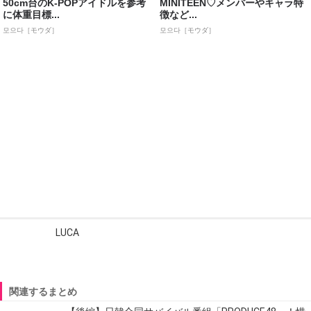
50cm台のK-POPアイドルを参考
MINITEEN♡メンバーやキャラ特
に体重目標...
徴など...
모으다［モウダ］
모으다［モウダ］
LUCA
関連するまとめ