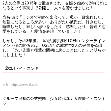
2人の交際は2015年に報道さえれ、交際を始めて2年ほどに
なるという事実まで公開し、人々を驚かせました！
当時IUは「ラジオで初めて出会って、私が一目惚れした。
勉強になるところが多い、ありがたい彼氏だ。好きだし、
喧嘩したり、寂しい思いをしたり、感謝したり、普通の恋
愛をしている」と愛情を表現していました！
しかし、その3年後にIUの所属事務所LOENエンターテイン
メント側の関係者は、OSENとの取材で2人の破局を確認
し、「良い先輩と後輩の間柄に戻ることにした」と明らか
にしました！
②ユナ×イ・スンギ
出典：
https://news.tf.co.kr
グループ最初の公式交際、少女時代ユナ＆俳優イ・スンギ
♡