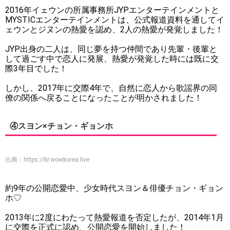
2016年イェウンの所属事務所JYPエンターテインメントと
MYSTICエンターテインメントは、公式報道資料を通してイ
ェウンとジヌンの熱愛を認め、2人の熱愛が発覚しました！
JYP出身の二人は、同じ夢を持つ仲間であり先輩・後輩と
して過ごす中で恋人に発展、熱愛が発覚した時には既に交
際3年目でした！
しかし、2017年に交際4年で、自然に恋人から歌謡界の同
僚の関係へ戻ることになったことが明かされました！
④スヨン×チョン・ギョンホ
出典：
https://kr.wowkorea.live
約9年の公開恋愛中、少女時代スヨン＆俳優チョン・ギョン
ホ♡
2013年に2度にわたって熱愛報道を否定したが、2014年1月
に交際を正式に認め、公開恋愛を開始しました！