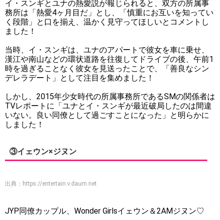
イ・スンギとユナの熱愛説が報じられると、双方の所属事
務所は「熱愛4ヶ月目だ」とし、「慎重にお互いを知ってい
く段階」と口を揃え、温かく見守ってほしいとコメントし
ました！
当時、イ・スンギは、ユナのアパートで彼女を車に乗せ、
漢江や南山などの環状道路を往復してドライブの後、午前1
時を過ぎることなく彼女を見送ったことで、「善良なシン
デレラデート」として注目を集めました！
しかし、2015年少女時代の所属事務所であるSMの関係者は
TVレポートに「ユナとイ・スンギが最近破局したのは間違
いない。良い同僚として過ごすことになった」と明らかに
しました！
③イェウン×ジヌン
出典：
https://entertain.v.daum.net
JYP同僚カップル、Wonder Girlsイェウン＆2AMジヌン♡