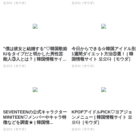
모으다［モウダ］
모으다［モウダ］
”僕は彼女と結婚する”♡韓国歌姫
今日からできる☆韓国アイドル別
IUをタイプだと明かした男性芸
1週間ダイエット方法⑤選！ | 韓
能人③人とは？ | 韓国情報サイト
国情報サイト 모으다［モウダ］
...
모으다［モウダ］
모으다［モウダ］
SEVENTEENの公式キャラクター
KPOPアイドルPICK♡ヨアジョ
MINITEEN♡メンバーやキャラ特
ンメニュー | 韓国情報サイト 모
徴などを調査★ | 韓国情...
으다［モウダ］
모으다［モウダ］
모으다［モウダ］