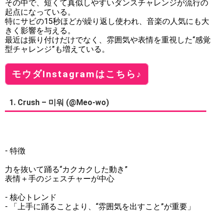
その中で、短くて真似しやすいダンスチャレンジが流行の
起点になっている。
特にサビの15秒ほどが繰り返し使われ、音楽の人気にも大
きく影響を与える。
最近は振り付けだけでなく、雰囲気や表情を重視した“感覚
型チャレンジ”も増えている。
モウダInstagramはこちら♪
1. Crush – 미워 (@Meo-wo)
- 特徴
力を抜いて踊る“カクカクした動き”
表情＋手のジェスチャーが中心
- 核心トレンド
- 「上手に踊ることより、“雰囲気を出すこと”が重要」