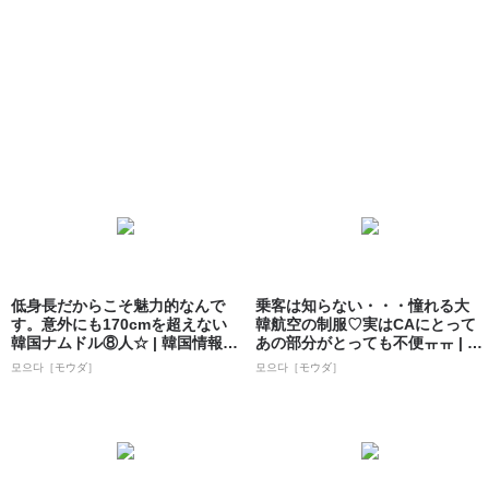
低身長だからこそ魅力的なんで
乗客は知らない・・・憧れる大
す。意外にも170cmを超えない
韓航空の制服♡実はCAにとって
韓国ナムドル⑧人☆ | 韓国情報サ
あの部分がとっても不便ㅠㅠ | 韓
イト...
国情報...
모으다［モウダ］
모으다［モウダ］