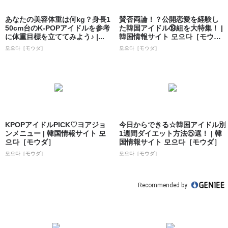
あなたの美容体重は何kg？身長1
賛否両論！？公開恋愛を経験し
50cm台のK-POPアイドルを参考
た韓国アイドル⑲組を大特集！ |
に体重目標を立ててみよう♪ |...
韓国情報サイト 모으다［モウ
ダ］
모으다［モウダ］
모으다［モウダ］
KPOPアイドルPICK♡ヨアジョ
今日からできる☆韓国アイドル別
ンメニュー | 韓国情報サイト 모
1週間ダイエット方法⑤選！ | 韓
으다［モウダ］
国情報サイト 모으다［モウダ］
모으다［モウダ］
모으다［モウダ］
Recommended by