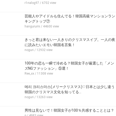
r1nalog97
/ 6702 view
芸能人やアイドルも住んでる！韓国高級マンションラン
キングトップ⑦
hangurumi
/ 44600 view
きっと君は来ない一人きりのクリスマスイブ。一人の夜
に読みたいエモい韓国名言集！
noguri
/ 12932 view
100年の恋も一瞬で冷める？韓国女子が厳選した「メン
ズNGファッション」⑤選！
Ree_xx
/ 11308 view
메리 크리스마스(メリークリスマス)♡日本とは少し違う
韓国のクリスマス文化を知ってる…
noguri
/ 13263 view
男性は見ないで！韓国女子が100％共感することとは？
p
/ 4983 view