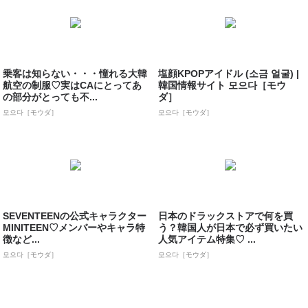
乗客は知らない・・・憧れる大韓
塩顔KPOPアイドル (소금 얼굴) |
航空の制服♡実はCAにとってあ
韓国情報サイト 모으다［モウ
の部分がとっても不...
ダ］
모으다［モウダ］
모으다［モウダ］
SEVENTEENの公式キャラクター
日本のドラックストアで何を買
MINITEEN♡メンバーやキャラ特
う？韓国人が日本で必ず買いたい
徴など...
人気アイテム特集♡ ...
모으다［モウダ］
모으다［モウダ］