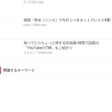
F
/ 71030 view
韓国・聖水（ソンス）で今行くべきホットプレイス4選!
tomi
/ 3484 view
知ってたらちょっと得する豆知識♪韓国で話題の
「YouTubeのTMI」をご紹介☆
タルギ♡
/ 9544 view
関連するキーワード