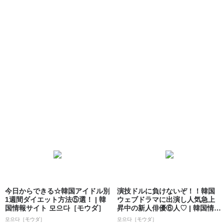
今日からできる☆韓国アイドル別
演技ドルに負けないぞ！！韓国
1週間ダイエット方法⑤選！ | 韓
ウェブドラマに出演し人気急上
国情報サイト 모으다［モウダ］
昇中の新人俳優⑥人♡ | 韓国情報
サイト ...
모으다［モウダ］
모으다［モウダ］