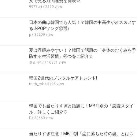
支で見る月間運勢を発表☆
9977uri
/ 2629 view
日本の曲は韓国でも人気！？韓国の中高生がオススメす
るJ-POPソング⑩選♪
p
/ 30209 view
夏は浮腫みやすい！？韓国で話題の「身体のむくみを予
防する生活習慣」④つをご紹介☆
タルギ♡
/ 10851 view
韓国Z世代のメンタルケアトレンド!
truth_rok
/ 3125 view
韓国でも当たりすぎと話題に！MBTI別の「恋愛スタイ
ル」詳しくご紹介♡
F
/ 20663 view
当たりすぎ注意！MBTI別「恋に落ちた時の姿」とは♡