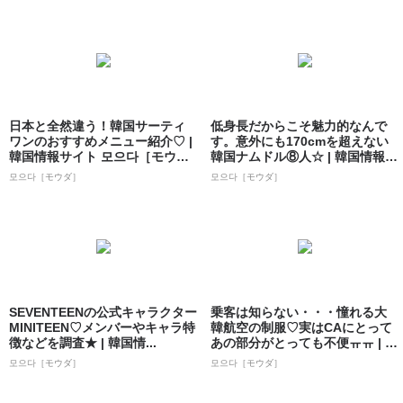
日本と全然違う！韓国サーティ
低身長だからこそ魅力的なんで
ワンのおすすめメニュー紹介♡ |
す。意外にも170cmを超えない
韓国情報サイト 모으다［モウ
韓国ナムドル⑧人☆ | 韓国情報サ
ダ］
イト...
모으다［モウダ］
모으다［モウダ］
SEVENTEENの公式キャラクター
乗客は知らない・・・憧れる大
MINITEEN♡メンバーやキャラ特
韓航空の制服♡実はCAにとって
徴などを調査★ | 韓国情...
あの部分がとっても不便ㅠㅠ | 韓
国情報...
모으다［モウダ］
모으다［モウダ］