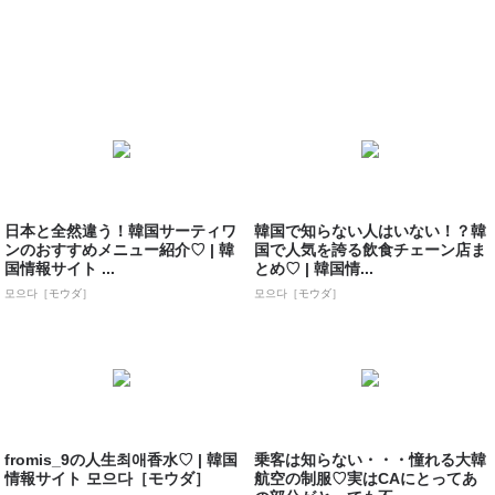
日本と全然違う！韓国サーティワ
韓国で知らない人はいない！？韓
ンのおすすめメニュー紹介♡ | 韓
国で人気を誇る飲食チェーン店ま
国情報サイト ...
とめ♡ | 韓国情...
모으다［モウダ］
모으다［モウダ］
fromis_9の人生최애香水♡ | 韓国
乗客は知らない・・・憧れる大韓
情報サイト 모으다［モウダ］
航空の制服♡実はCAにとってあ