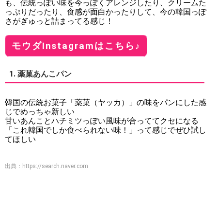
も、伝統っぽい味を今っぽくアレンジしたり、クリームた
っぷりだったり、食感が面白かったりして、今の韓国っぽ
さがぎゅっと詰まってる感じ！
モウダInstagramはこちら♪
1. 薬菓あんこパン
韓国の伝統お菓子「薬菓（ヤッカ）」の味をパンにした感
じでめっちゃ新しい
甘いあんことハチミツっぽい風味が合っててクセになる
「これ韓国でしか食べられない味！」って感じでぜひ試し
てほしい
出典：
https://search.naver.com