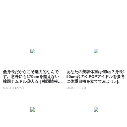
低身長だからこそ魅力的なんで
あなたの美容体重は何kg？身長1
す。意外にも170cmを超えない
50cm台のK-POPアイドルを参考
韓国ナムドル⑧人☆ | 韓国情報サ
に体重目標を立ててみよう♪ |...
イト...
모으다［モウダ］
모으다［モウダ］