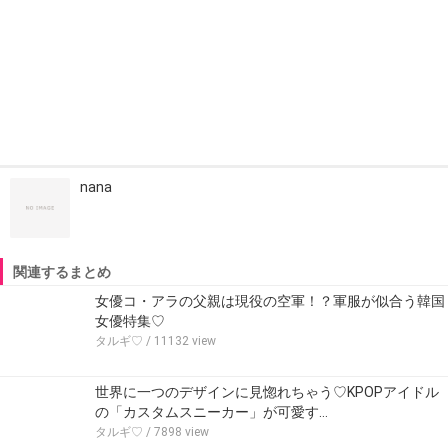
nana
関連するまとめ
女優コ・アラの父親は現役の空軍！？軍服が似合う韓国
女優特集♡
タルギ♡
/ 11132 view
世界に一つのデザインに見惚れちゃう♡KPOPアイドル
の「カスタムスニーカー」が可愛す…
タルギ♡
/ 7898 view