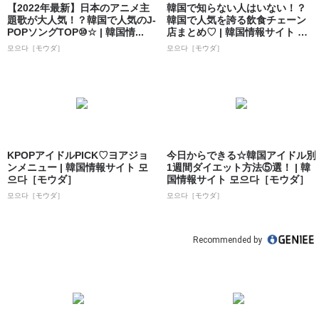
【2022年最新】日本のアニメ主
韓国で知らない人はいない！？
題歌が大人気！？韓国で人気のJ-
韓国で人気を誇る飲食チェーン
POPソングTOP⑩☆ | 韓国情...
店まとめ♡ | 韓国情報サイト 모
으다［モ...
모으다［モウダ］
모으다［モウダ］
KPOPアイドルPICK♡ヨアジョ
今日からできる☆韓国アイドル別
ンメニュー | 韓国情報サイト 모
1週間ダイエット方法⑤選！ | 韓
으다［モウダ］
国情報サイト 모으다［モウダ］
모으다［モウダ］
모으다［モウダ］
Recommended by