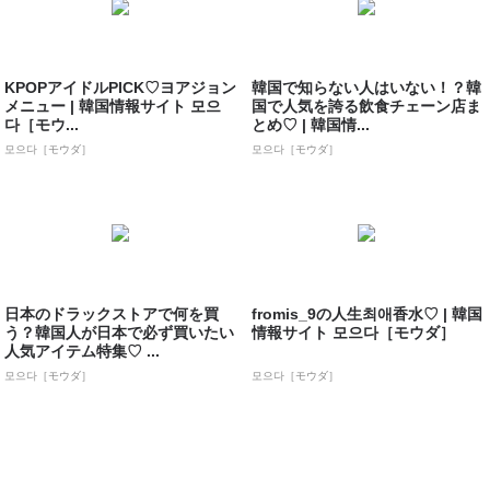
KPOPアイドルPICK♡ヨアジョン
韓国で知らない人はいない！？韓
メニュー | 韓国情報サイト 모으
国で人気を誇る飲食チェーン店ま
다［モウ...
とめ♡ | 韓国情...
모으다［モウダ］
모으다［モウダ］
日本のドラックストアで何を買
fromis_9の人生최애香水♡ | 韓国
う？韓国人が日本で必ず買いたい
情報サイト 모으다［モウダ］
人気アイテム特集♡ ...
모으다［モウダ］
모으다［モウダ］