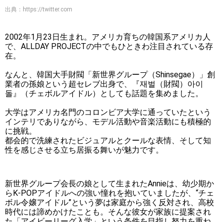
出典：
https://twitter.com
2002年1月23日生まれ。アメリカ育ちの韓国系アメリカ人
で、ALLDAY PROJECTの中でもひときわ注目されている存
在。
なんと、韓国大手財閥「新世界グループ（Shinsegae）」創
業者の孫娘という超セレブ出身で、『재벌（財閥）아이
돌』（チェボルアイドル）としても話題を集めました。
大学はアメリカ名門のコロンビア大学に通っていたという
インテリでありながら、モデル活動や音楽活動にも積極的
に挑戦。
都会的で洗練されたビジュアルとクールな表情、そして知
性を感じさせる立ち居振る舞いが魅力です。
新世界グループ会長の娘として生まれたAnnieは、幼少期か
らK-POPアイドルへの強い憧れを抱いていましたが、“チェ
ボル令嬢アイドル”という夢は家庭から強く反対され、高校
時代には諦めかけたことも。そんな彼女が家族に提案され
た「アイビーリーグ入学」という条件を目指し努力を重ね