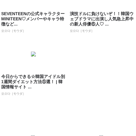
SEVENTEENの公式キャラクター
演技ドルに負けないぞ！！韓国ウ
MINITEEN♡メンバーやキャラ特
ェブドラマに出演し人気急上昇中
徴など...
の新人俳優⑥人♡ ...
모으다［モウダ］
모으다［モウダ］
今日からできる☆韓国アイドル別
1週間ダイエット方法⑤選！ | 韓
国情報サイト ...
모으다［モウダ］