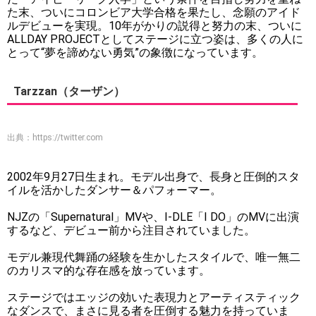
た末、ついにコロンビア大学合格を果たし、念願のアイド
ルデビューを実現。10年がかりの説得と努力の末、ついに
ALLDAY PROJECTとしてステージに立つ姿は、多くの人に
とって“夢を諦めない勇気”の象徴になっています。
Tarzzan（ターザン）
出典：
https://twitter.com
2002年9月27日生まれ。モデル出身で、長身と圧倒的スタ
イルを活かしたダンサー＆パフォーマー。
NJZの「Supernatural」MVや、I-DLE「I DO」のMVに出演
するなど、デビュー前から注目されていました。
モデル兼現代舞踊の経験を生かしたスタイルで、唯一無二
のカリスマ的な存在感を放っています。
ステージではエッジの効いた表現力とアーティスティック
なダンスで、まさに見る者を圧倒する魅力を持っていま