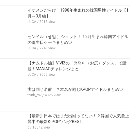
イケメンだらけ！1998年生まれの韓国男性アイドル【1
月～3月編】
LUCA
/ 5913 view
センイル（생일 ）ショット！！2月生まれ韓国アイドル
の誕生日ケーキまとめ♡
LUCA
/ 2248 view
【ナムドル編】VIVIZの「엉덩이（お尻）ダンス」で話
題！MANIACチャレンジまと…
LUCA
/ 3055 view
実は同じ名前！？本名が同じKPOPアイドルまとめ♡
truth_rok
/ 4325 view
【最新】日本ではまだ出回ってない！？韓国で人気急上
昇中の最新K-POPソングBEST…
p
/ 13542 view