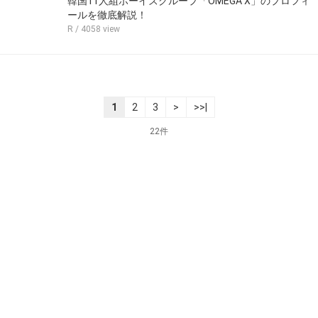
韓国11人組ボーイズグループ「OMEGA X」のプロフィ
ールを徹底解説！
R
/ 4058 view
1
2
3
>
>>|
22件