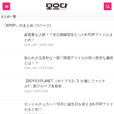
まとめ一覧
「KPOP」のまとめ（1ページ）
超貴重な人材！？非公開練習生だったK-POPアイドルま
とめ！
truth_rok
/ 3849 view
知られざる意外な一面♡韓国アイドルが持つ意外な趣味
とは！？
truth_rok
/ 2794 view
【BOYS ll PLANET（ボイプラ2）】が遂にファイナ
ル‼：新グループ名発表
nana
/ 2520 view
センイルチュカヘ♡10月に誕生日を迎えるK-POPアイド
ルまとめ♡