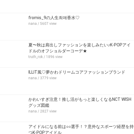
fromis_9の人生최애香水♡
nana
/ 5607 view
夏〜秋は肩出しファッションを楽しみたい♪K-POPアイ
ドルのオフショルダーコーデ★
truth_rok
/ 1896 view
ILLIT風♡夢かわドリームコアファッションブランド
nana
/ 3779 view
かわいすぎ注意！推し活がもっと楽しくなるNCT WISH
グッズ図鑑
nana
/ 2827 view
アイドルになる前は○○選手！？意外なスポーツ経歴を持
つK-POPアイドル