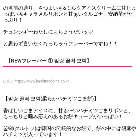
の名前の通り、さつまいも&ミルクアイスクリームに甘じょ
っぱい塩キャラメルリボンと甘ぁいタルゴナ、安納芋がた
っぷり！
チュンシギ〜わたしにもちょうだいッ♡
と思わず言いたくなっちゃうフレーバーですね！！
【NEWフレーバー ① 말랑 꿀떡 모찌】
出典：
https://www.baskinrobbins.co.kr
【말랑 꿀떡 모찌(柔らかハチミツごま餅)】
香ばしいごまアイスに、甘ぁ〜いハチミツごまリボンと、
もっちりと噛み応えのあるお餅キューブがいっぱい！
꿀떡(クルトッ)は韓国の伝統的なお餅で、餅の中には胡麻や
ハチミツが入っています！