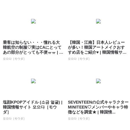
乗客は知らない・・・憧れる大
【韓国・江南】日本人レビュー
韓航空の制服♡実はCAにとって
が多い！韓国アートメイクおす
あの部分がとっても不便ㅠㅠ | 韓
すめ店をご紹介♥ | 韓国情報サイ
国情報...
ト 모으...
모으다［モウダ］
모으다［モウダ］
塩顔KPOPアイドル (소금 얼굴) |
SEVENTEENの公式キャラクター
韓国情報サイト 모으다［モウ
MINITEEN♡メンバーやキャラ特
ダ］
徴などを調査★ | 韓国情...
모으다［モウダ］
모으다［モウダ］