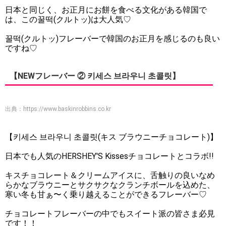
日本と同じく、お正月にお餅を食べる文化がある韓国で
は、この꿀떡(クルトッ)は大人気♡
꿀떡(クルトッ)フレーバーで韓国のお正月を感じるのも良い
ですね♡
【NEWフレーバー ② 키세스 브라우니 초콜릿】
出典：
https://www.baskinrobbins.co.kr
【키세스 브라우니 초콜릿(キス ブラウニーチョコレート)】
日本でも人気のHERSHEY'S Kissesチョコレートとコラボ!!
キスチョコレート＆クリームアイスに、舌触りの良いなめ
らかなブラウニーとサクサクなクランチボールを込めた、
寒い冬も甘ぁ〜く乗り越えることができるフレーバー♡
チョコレートフレーバーの中でもスイート派の皆さま必見
です！！