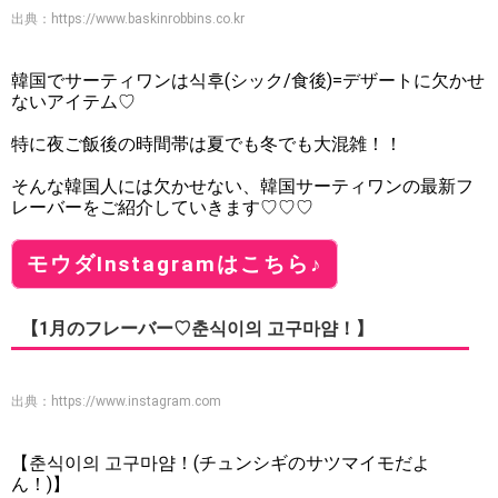
出典：
https://www.baskinrobbins.co.kr
韓国でサーティワンは식후(シック/食後)=デザートに欠かせ
ないアイテム♡
特に夜ご飯後の時間帯は夏でも冬でも大混雑！！
そんな韓国人には欠かせない、韓国サーティワンの最新フ
レーバーをご紹介していきます♡♡♡
モウダInstagramはこちら♪
【1月のフレーバー♡춘식이의 고구마얌！】
出典：
https://www.instagram.com
【춘식이의 고구마얌！(チュンシギのサツマイモだよ
ん！)】