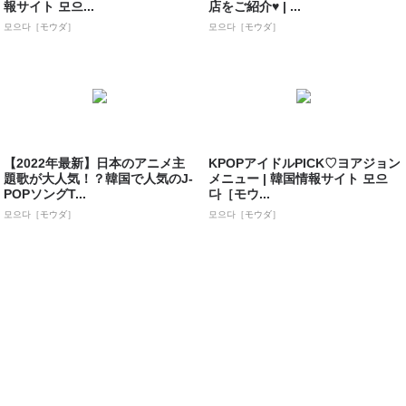
報サイト 모으...
店をご紹介♥ | ...
모으다［モウダ］
모으다［モウダ］
【2022年最新】日本のアニメ主
KPOPアイドルPICK♡ヨアジョン
題歌が大人気！？韓国で人気のJ-
メニュー | 韓国情報サイト 모으
POPソングT...
다［モウ...
모으다［モウダ］
모으다［モウダ］