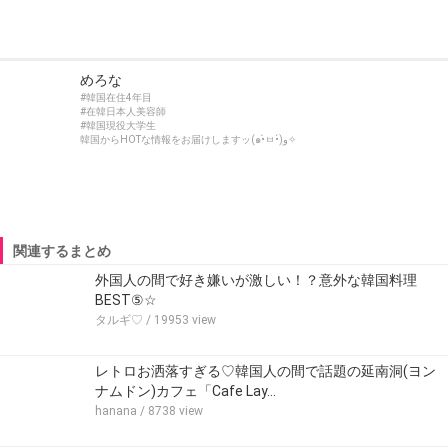
めろな
#韓国在住4年目
#在韓日本人美容師
#韓国現役大学生
韓国からHOTな情報をお届けしますッ(๑•̀ㅂ•́)و✧
関連するまとめ
外国人の間で好き嫌いが激しい！？意外な韓国料理
BEST⑤☆
タルギ♡
/ 19953 view
レトロお洒落すぎる♡韓国人の間で話題の延南洞(ヨン
ナムドン)カフェ「Cafe Lay…
hanana
/ 8738 view