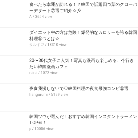
食べたら幸運が訪れる！？韓国で話題四つ葉のクローバ
ーデザート⑦選ご紹介☆彡
A
/ 3654 view
ダイエット中の方は危険！爆発的なカロリーを誇る韓国
料理⑤つとは☆
タルギ♡
/ 18310 view
20〜30代女子に人気！写真も漫画も楽しめる、今行き
たい韓国漫画カフェ
reirei
/ 1072 view
夜食我慢しないで♡韓国料理の夜食最強コンビ⑥選
hangurumi
/ 5199 view
韓国ツウが選んだ！おすすめ韓国インスタントラーメン
TOP⑩！
p
/ 10056 view