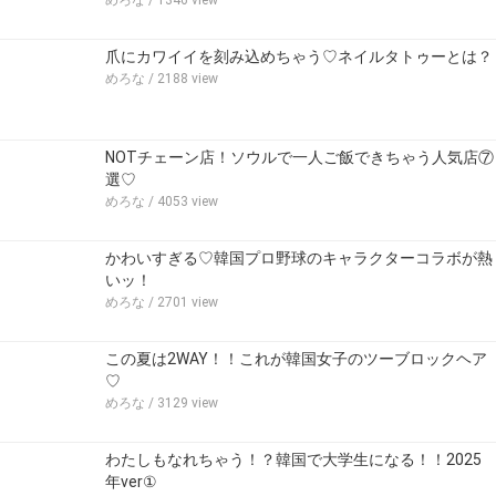
めろな
/ 1346 view
爪にカワイイを刻み込めちゃう♡ネイルタトゥーとは？
めろな
/ 2188 view
NOTチェーン店！ソウルで一人ご飯できちゃう人気店⑦
選♡
めろな
/ 4053 view
かわいすぎる♡韓国プロ野球のキャラクターコラボが熱
いッ！
めろな
/ 2701 view
この夏は2WAY！！これが韓国女子のツーブロックヘア
♡
めろな
/ 3129 view
わたしもなれちゃう！？韓国で大学生になる！！2025
年ver①