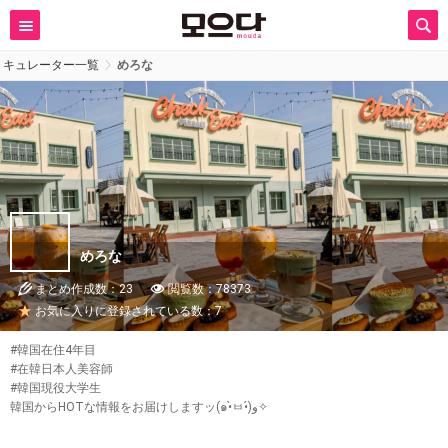
キュレーター一覧
めろな
めろな
まとめ作成数：23
閲覧数：78373
お気に入りに登録されている数：7
#韓国在住4年目
#在韓日本人美容師
#韓国現役大学生
韓国からHOTな情報をお届けしますッ(๑•̀ㅂ•́)و✧