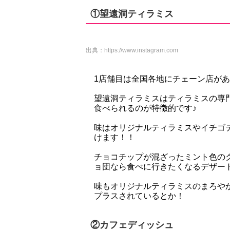
①望遠洞ティラミス
出典：
https://www.instagram.com
1店舗目は全国各地にチェーン店が
望遠洞ティラミスはティラミスの専
食べられるのが特徴的です♪
味はオリジナルティラミスやイチゴ
けます！！
チョコチップが混ざったミント色の
ョ団なら食べに行きたくなるデザー
味もオリジナルティラミスのまろや
プラスされているとか！
②カフェディッシュ