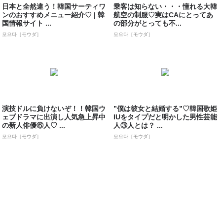
日本と全然違う！韓国サーティワ
乗客は知らない・・・憧れる大韓
ンのおすすめメニュー紹介♡ | 韓
航空の制服♡実はCAにとってあ
国情報サイト ...
の部分がとっても不...
모으다［モウダ］
모으다［モウダ］
演技ドルに負けないぞ！！韓国ウ
”僕は彼女と結婚する”♡韓国歌姫
ェブドラマに出演し人気急上昇中
IUをタイプだと明かした男性芸能
の新人俳優⑥人♡ ...
人③人とは？ ...
모으다［モウダ］
모으다［モウダ］