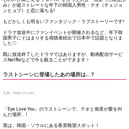
み）が超ストレートな年下の韓国人男性・テオ（チェジョ
ンヒョプ）と恋に落ちる!
もどかしくも明るいファンタジック・ラブストーリーです!
ドラマ放送中にファンイベントが開催されるなど、年下韓
国男子にドはまりする視聴者続出で日本中で話題となりま
した♡
既に放送終了したドラマではありますが、動画配信サービ
スNetflixなどで今も観ることができます！
ラストシーンに登場したあの場所は…？
出典：
https://x.com
「Eye Love You」のラストシーンで、テオと侑里が愛を叫
んだ場所…！
実は、韓国・ソウルにある夜景眺望スポット！