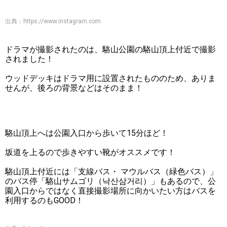
出典：
https://www.instagram.com
ドラマが撮影されたのは、駱山公園の駱山頂上付近で撮影
されました！
ウッドデッキはドラマ用に設置されたもののため、ありま
せんが、後ろの背景などはそのまま！
駱山頂上へは公園入口から歩いて15分ほど！
坂道を上るので歩きやすい靴がオススメです！
駱山頂上付近には「支線バス・ マウルバス（緑色バス）」
のバス停「駱山サムゴリ（낙산삼거리）」もあるので、公
園入口からではなく直接撮影場所に向かいたい方はバスを
利用するのもGOOD！