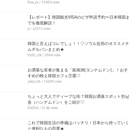
Ree_xx
/ 15454 view
【レポート】韓国観光VISAのビザ申請予約〜日本帰国ま
でを徹底解説！
p
/ 32972 view
韓国と言えばコレでしょ！！♡ソウル近郊のオススメチ
ムヂルバンまとめ★
truth_rok
/ 3584 view
お洒落な若者が集まる「延南洞(ヨンナムドン)」！おす
すめの映え韓国カフェ⑦選♡
yako_06
/ 16009 view
ちょっと大人でディープな街？韓国お洒落スポット한남
동（ハンナムドン）をご紹介♡
842fsk
/ 5146 view
これで韓国生活の準備はバッチリ！日本から持っていく
と便利なもの⑤選★