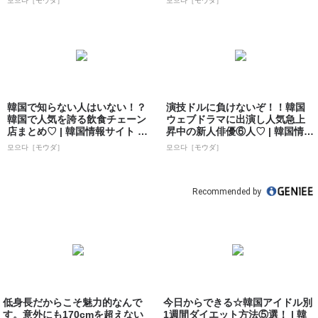
모으다［モウダ］
모으다［モウダ］
韓国で知らない人はいない！？
演技ドルに負けないぞ！！韓国
韓国で人気を誇る飲食チェーン
ウェブドラマに出演し人気急上
店まとめ♡ | 韓国情報サイト 모
昇中の新人俳優⑥人♡ | 韓国情報
으다［モ...
サイト ...
모으다［モウダ］
모으다［モウダ］
Recommended by
低身長だからこそ魅力的なんで
今日からできる☆韓国アイドル別
す。意外にも170cmを超えない
1週間ダイエット方法⑤選！ | 韓