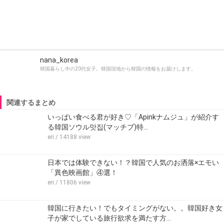
nana_korea
韓国暮らし中の20代女子。韓国現地から韓国の情報をお届けします。
関連するまとめ
いっぱい食べる君が好き♡「Apinkナムジュ」が紹介す
る韓国ソウル맛집(マッチブ)特…
eri
/ 14188 view
日本では体験できない！？韓国で人気のお洒落×エモい
「異色映画館」④選！
eri
/ 11806 view
韓国に行きたい！でもタイミングがない。。韓国好き女
子が家でしている旅行欲求を満たす方…