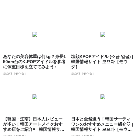
あなたの美容体重は何kg？身長1
塩顔KPOPアイドル (소금 얼굴) |
50cm台のK-POPアイドルを参考
韓国情報サイト 모으다［モウ
に体重目標を立ててみよう♪ |...
ダ］
모으다［モウダ］
모으다［モウダ］
【韓国・江南】日本人レビュー
日本と全然違う！韓国サーティ
が多い！韓国アートメイクおす
ワンのおすすめメニュー紹介♡ |
すめ店をご紹介♥ | 韓国情報サイ
韓国情報サイト 모으다［モウ
ト 모으...
ダ］