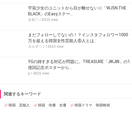
宇宙少女のユニットから目が離せない☆「WJSN THE
BLACK」のEasyステー…
은화♡
/ 8525 view
まだフォローしてないの！？インスタフォロワー1000
万を超える韓国女性芸能人⑥人とは…
タルギ♡
/ 13653 view
YGの雑すぎる対応が問題に。TREASURE「JIKJIN」の1
億回記念ポスターから…
p
/ 4825 view
関連するキーワード
韓国 芸能人
韓国 俳優 女優
韓国ドラマ 韓国映画