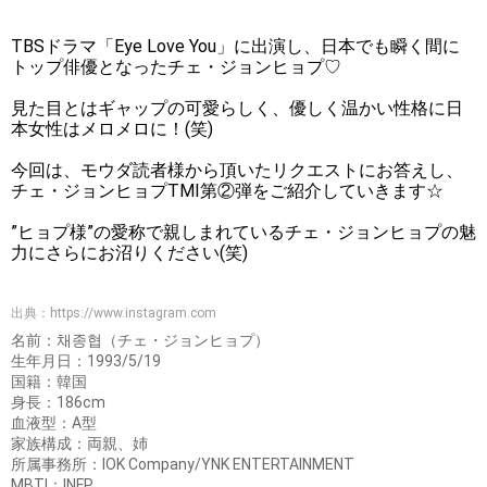
TBSドラマ「Eye Love You」に出演し、日本でも瞬く間に
トップ俳優となったチェ・ジョンヒョプ♡
見た目とはギャップの可愛らしく、優しく温かい性格に日
本女性はメロメロに！(笑)
今回は、モウダ読者様から頂いたリクエストにお答えし、
チェ・ジョンヒョプTMI第②弾をご紹介していきます☆
”ヒョプ様”の愛称で親しまれているチェ・ジョンヒョプの魅
力にさらにお沼りください(笑)
出典：
https://www.instagram.com
名前：채종협（チェ・ジョンヒョプ）
生年月日：1993/5/19
国籍：韓国
身長：186cm
血液型：A型
家族構成：両親、姉
所属事務所：IOK Company/YNK ENTERTAINMENT
MBTI：INFP