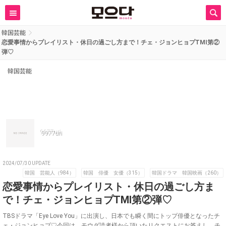
韓国芸能
恋愛事情からプレイリスト・休日の過ごし方まで！チェ・ジョンヒョプTMI第②
弾♡
韓国芸能
9977uri
2024/07/30 UPDATE
韓国 芸能人（984）
韓国 俳優 女優（315）
韓国ドラマ 韓国映画（260）
恋愛事情からプレイリスト・休日の過ごし方ま
で！チェ・ジョンヒョプTMI第②弾♡
TBSドラマ「Eye Love You」に出演し、日本でも瞬く間にトップ俳優となったチ
ェ・ジョンヒョプ♡今回は、モウダ読者様から頂いたリクエストにお答えし、チ