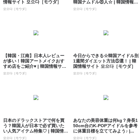
情報サイト 모으다［モウダ］
韓国ナムドル⑧人☆ | 韓国情報サ
イト...
모으다［モウダ］
모으다［モウダ］
【韓国・江南】日本人レビュー
今日からできる☆韓国アイドル別
が多い！韓国アートメイクおす
1週間ダイエット方法⑤選！ | 韓
すめ店をご紹介♥ | 韓国情報サイ
国情報サイト 모으다［モウダ］
ト 모으...
모으다［モウダ］
모으다［モウダ］
日本のドラックストアで何を買
あなたの美容体重は何kg？身長1
う？韓国人が日本で必ず買いた
50cm台のK-POPアイドルを参考
い人気アイテム特集♡ | 韓国情報
に体重目標を立ててみよう♪ |...
サイト ...
모으다［モウダ］
모으다［モウダ］