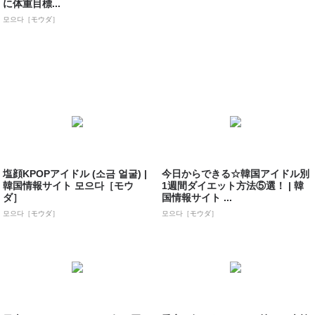
に体重目標...
모으다［モウダ］
塩顔KPOPアイドル (소금 얼굴) |
今日からできる☆韓国アイドル別
韓国情報サイト 모으다［モウ
1週間ダイエット方法⑤選！ | 韓
ダ］
国情報サイト ...
모으다［モウダ］
모으다［モウダ］