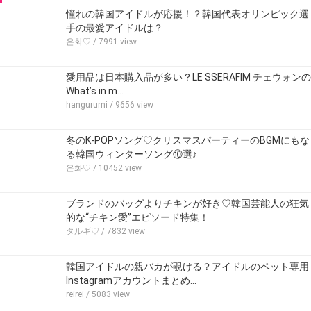
憧れの韓国アイドルが応援！？韓国代表オリンピック選
手の最愛アイドルは？
은화♡
/ 7991 view
愛用品は日本購入品が多い？LE SSERAFIM チェウォンの
What’s in m…
hangurumi
/ 9656 view
冬のK-POPソング♡クリスマスパーティーのBGMにもな
る韓国ウィンターソング⑩選♪
은화♡
/ 10452 view
ブランドのバッグよりチキンが好き♡韓国芸能人の狂気
的な“チキン愛”エピソード特集！
タルギ♡
/ 7832 view
韓国アイドルの親バカが覗ける？アイドルのペット専用
Instagramアカウントまとめ…
reirei
/ 5083 view