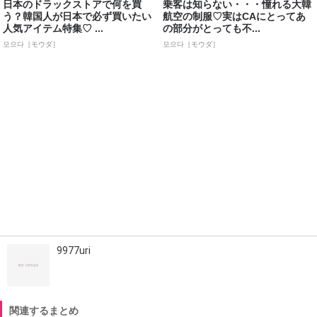
日本のドラックストアで何を買
乗客は知らない・・・憧れる大韓
う？韓国人が日本で必ず買いたい
航空の制服♡実はCAにとってあ
人気アイテム特集♡ ...
の部分がとっても不...
모으다［モウダ］
모으다［モウダ］
9977uri
関連するまとめ