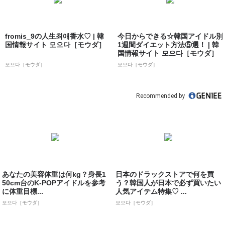
fromis_9の人生최애香水♡ | 韓
今日からできる☆韓国アイドル別
国情報サイト 모으다［モウダ］
1週間ダイエット方法⑤選！ | 韓
国情報サイト 모으다［モウダ］
모으다［モウダ］
모으다［モウダ］
Recommended by
あなたの美容体重は何kg？身長1
日本のドラックストアで何を買
50cm台のK-POPアイドルを参考
う？韓国人が日本で必ず買いたい
に体重目標...
人気アイテム特集♡ ...
모으다［モウダ］
모으다［モウダ］