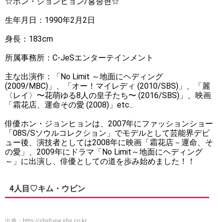
☆ホン・ジョンヒョン/홍종현☆
生年月日：1990年2月2日
身長：183cm
所属事務所：C-JeSエンターテインメント
主な出演作：「No Limit ～地面にヘディング
(2009/MBC)」、「オー！マイレディ (2010/SBS)」、「麗
〈レイ〉〜花萌ゆる8人の皇子たち〜 (2016/SBS)」、映画
「霜花店、運命その愛 (2008)」etc...
俳優ホン・ジョンヒョンは、2007年にファッションショー
「08S/Sソウルコレクション」でモデルとして芸能界デビ
ュー後、演技者としては2008年に映画「霜花店－運命、そ
の愛」、2009年にドラマ「No Limit～地面にヘディング
～」に出演し、俳優としての道を歩み始めました！！
4人目♡キム・ウビン
出典：
http://sbsfune.sbs.co.kr