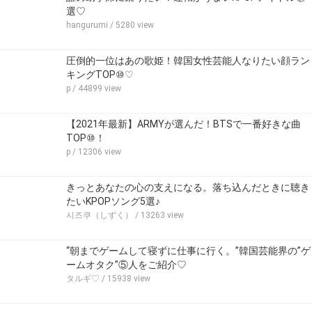
選♡
hangurumi
/ 5280 view
圧倒的一位はあの歌姫！韓国女性芸能人なりたい顔ラン
キングTOP⑩♡
p
/ 44899 view
【2021年最新】ARMYが選んだ！BTSで一番好きな曲
TOP⑩！
p
/ 12306 view
きっとあなたの心の支えになる。落ち込んだときに聴き
たいKPOPソング5選♪
시즈쿠（しずく）
/ 13263 view
“朝までゲームして寝ずに仕事に行く。”韓国芸能界の”ゲ
ームオタク”⑤人をご紹介♡
タルギ♡
/ 15938 view