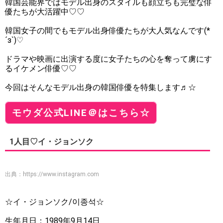
韓国芸能界ではモデル出身のスタイルも顔立ちも完璧な俳
優たちが大活躍中♡♡
韓国女子の間でもモデル出身俳優たちが大人気なんです(*
´з`)♡
ドラマや映画に出演する度に女子たちの心を奪って虜にす
るイケメン俳優♡♡
今回はそんなモデル出身の韓国俳優を特集します♬☆
モウダ公式LINE＠はこちら☆
1人目♡イ・ジョンソク
出典：
https://www.instagram.com
☆イ・ジョンソク/이종석☆
生年月日：1989年9月14日