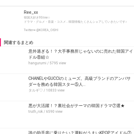
Ree_xx
韓国大好き95line☆
ドラマ・グルメ・音楽・コスメ...韓国情報たくさんシェアしていきたいです♪
Twitter⏩ @KOREA_OISHI
関連するまとめ
意外過ぎる！？大手事務所じゃないのに売れた韓国アイ
ドル⑧組☆
hangurumi
/ 5795 view
CHANELやGUCCIのミューズ。高級ブランドのアンバサ
ダーを務める韓国スター⑤人…
タルギ♡
/ 10833 view
悪が大活躍！？裏社会がテーマの韓国ドラマ⑦選★
truth_rok
/ 6590 view
誰の助手席に乗りたい？運転がうまいKPOPアイドル⑦