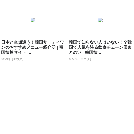
日本と全然違う！韓国サーティワ
韓国で知らない人はいない！？韓
ンのおすすめメニュー紹介♡ | 韓
国で人気を誇る飲食チェーン店ま
国情報サイト ...
とめ♡ | 韓国情...
모으다［モウダ］
모으다［モウダ］