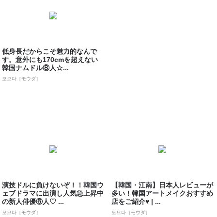
低身長だからこそ魅力的なんで
す。意外にも170cmを超えない
韓国ナムドル⑧人☆...
모으다［モウダ］
演技ドルに負けないぞ！！韓国ウ
【韓国・江南】日本人レビューが
ェブドラマに出演し人気急上昇中
多い！韓国アートメイクおすすめ
の新人俳優⑥人♡ ...
店をご紹介♥ | ...
모으다［モウダ］
모으다［モウダ］