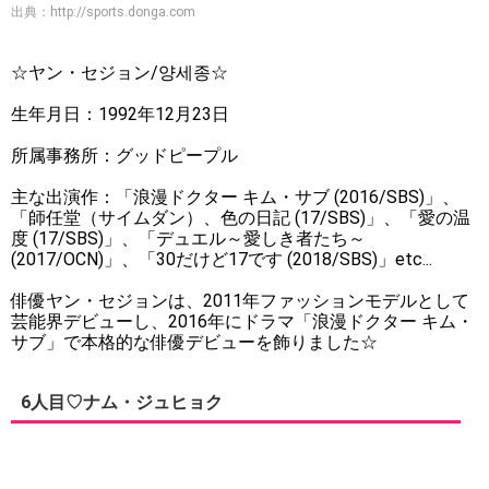
出典：
http://sports.donga.com
☆ヤン・セジョン/양세종☆
生年月日：1992年12月23日
所属事務所：グッドピープル
主な出演作：「浪漫ドクター キム・サブ (2016/SBS)」、
「師任堂（サイムダン）、色の日記 (17/SBS)」、「愛の温
度 (17/SBS)」、「デュエル～愛しき者たち～
(2017/OCN)」、「30だけど17です (2018/SBS)」etc...
俳優ヤン・セジョンは、2011年ファッションモデルとして
芸能界デビューし、2016年にドラマ「浪漫ドクター キム・
サブ」で本格的な俳優デビューを飾りました☆
6人目♡ナム・ジュヒョク