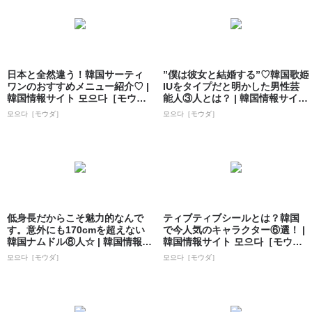
日本と全然違う！韓国サーティ
”僕は彼女と結婚する”♡韓国歌姫
ワンのおすすめメニュー紹介♡ |
IUをタイプだと明かした男性芸
韓国情報サイト 모으다［モウ
能人③人とは？ | 韓国情報サイト
ダ］
...
모으다［モウダ］
모으다［モウダ］
低身長だからこそ魅力的なんで
ティブティブシールとは？韓国
す。意外にも170cmを超えない
で今人気のキャラクター⑥選！ |
韓国ナムドル⑧人☆ | 韓国情報サ
韓国情報サイト 모으다［モウ
イト...
ダ］
모으다［モウダ］
모으다［モウダ］