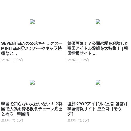
SEVENTEENの公式キャラクター
賛否両論！？公開恋愛を経験した
MINITEEN♡メンバーやキャラ特
韓国アイドル⑲組を大特集！ | 韓
徴など...
国情報サイト ...
모으다［モウダ］
모으다［モウダ］
韓国で知らない人はいない！？韓
塩顔KPOPアイドル (소금 얼굴) |
国で人気を誇る飲食チェーン店ま
韓国情報サイト 모으다［モウ
とめ♡ | 韓国情...
ダ］
모으다［モウダ］
모으다［モウダ］