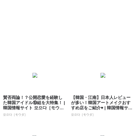
賛否両論！？公開恋愛を経験し
【韓国・江南】日本人レビュー
た韓国アイドル⑲組を大特集！ |
が多い！韓国アートメイクおす
韓国情報サイト 모으다［モウ
すめ店をご紹介♥ | 韓国情報サイ
ダ］
ト 모으...
모으다［モウダ］
모으다［モウダ］