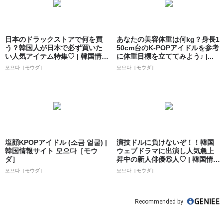
日本のドラックストアで何を買
あなたの美容体重は何kg？身長1
う？韓国人が日本で必ず買いた
50cm台のK-POPアイドルを参考
い人気アイテム特集♡ | 韓国情報
に体重目標を立ててみよう♪ |...
サイト ...
모으다［モウダ］
모으다［モウダ］
塩顔KPOPアイドル (소금 얼굴) |
演技ドルに負けないぞ！！韓国
韓国情報サイト 모으다［モウ
ウェブドラマに出演し人気急上
ダ］
昇中の新人俳優⑥人♡ | 韓国情報
サイト ...
모으다［モウダ］
모으다［モウダ］
Recommended by