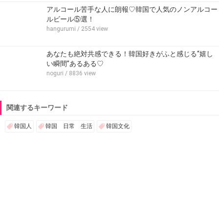
アルコール苦手な人に朗報♡韓国で人気のノンアルコー
ルビール⑤選！
hangurumi
/ 2554 view
あなたも絶対共感できる！韓国好きがふと感じる“嬉し
い瞬間”あるある♡
noguri
/ 8836 view
関連するキーワード
韓国人
韓国 日常 生活
韓国文化