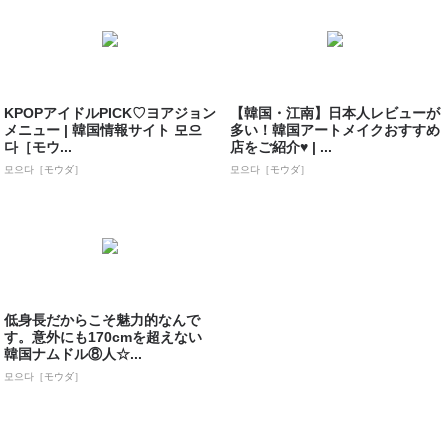
KPOPアイドルPICK♡ヨアジョン
【韓国・江南】日本人レビューが
メニュー | 韓国情報サイト 모으
多い！韓国アートメイクおすすめ
다［モウ...
店をご紹介♥ | ...
모으다［モウダ］
모으다［モウダ］
低身長だからこそ魅力的なんで
す。意外にも170cmを超えない
韓国ナムドル⑧人☆...
모으다［モウダ］