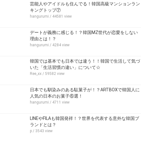
芸能人やアイドルも住んでる！韓国高級マンションラン
キングトップ⑦
hangurumi
/ 44581 view
デートが義務に感じる！？韓国MZ世代が恋愛をしない
理由とは！？
hangurumi
/ 4284 view
韓国では基本でも日本では違う！！韓国で生活して気づ
いた「生活習慣の違い」について☆
Ree_xx
/ 59582 view
日本でも馴染みのある駄菓子が！？ARTBOXで韓国人に
人気の日本のお菓子⑥選！
hangurumi
/ 4711 view
LINEやFILAも韓国発祥！？世界を代表する意外な韓国ブ
ランドとは？
p
/ 3543 view