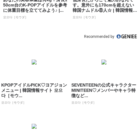
50cm台のK-POPアイドルを参考
す。意外にも170cmを超えない
に体重目標を立ててみよう♪ |...
韓国ナムドル⑧人☆ | 韓国情報サ
イト...
모으다［モウダ］
모으다［モウダ］
Recommended by
KPOPアイドルPICK♡ヨアジョン
SEVENTEENの公式キャラクター
メニュー | 韓国情報サイト 모으
MINITEEN♡メンバーやキャラ特
다［モウ...
徴など...
모으다［モウダ］
모으다［モウダ］