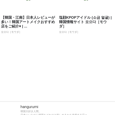
【韓国・江南】日本人レビューが
塩顔KPOPアイドル (소금 얼굴) |
多い！韓国アートメイクおすすめ
韓国情報サイト 모으다［モウ
店をご紹介♥ | ...
ダ］
모으다［モウダ］
모으다［モウダ］
hangurumi
韓国大好き人間。
日本にいながら韓国をどれだけ楽しめるかを追求する日々。