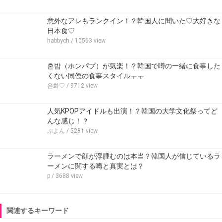
意外なアレもランクイン！？韓国人に聞いた♡大好きな
日本食♡
habbych
/ 10563 view
혼밥（ホンパプ）が気楽！？韓国で噂の一緒に食事した
くない同僚の食事スタイルㅜㅜ
은화♡
/ 9712 view
人気KPOPアイドルも出演！？韓国の大学文化祭ってど
んな感じ！？
ぷよん
/ 5281 view
ラーメンで顔が浮腫むのは本当？韓国人が信じているラ
ーメンに関する噂と真実とは？
p
/ 3688 view
関連するキーワード