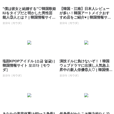
”僕は彼女と結婚する”♡韓国歌姫
【韓国・江南】日本人レビュー
IUをタイプだと明かした男性芸
が多い！韓国アートメイクおす
能人③人とは？ | 韓国情報サイト
すめ店をご紹介♥ | 韓国情報サイ
...
ト 모으...
모으다［モウダ］
모으다［モウダ］
塩顔KPOPアイドル (소금 얼굴) |
演技ドルに負けないぞ！！韓国
韓国情報サイト 모으다［モウ
ウェブドラマに出演し人気急上
ダ］
昇中の新人俳優⑥人♡ | 韓国情報
サイト ...
모으다［モウダ］
모으다［モウダ］
あなたの美容体重は何kg？身長1
低身長だからこそ魅力的なんで