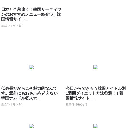
日本と全然違う！韓国サーティワ
ンのおすすめメニュー紹介♡ | 韓
国情報サイト ...
모으다［モウダ］
低身長だからこそ魅力的なんで
今日からできる☆韓国アイドル別
す。意外にも170cmを超えない
1週間ダイエット方法⑤選！ | 韓
韓国ナムドル⑧人☆...
国情報サイト ...
모으다［モウダ］
모으다［モウダ］