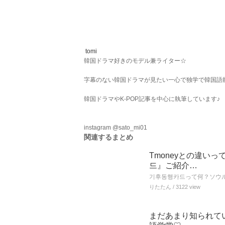
tomi
韓国ドラマ好きのモデル兼ライター☆
字幕のない韓国ドラマが見たい一心で独学で韓国語
韓国ドラマやK-POP記事を中心に執筆しています♪
instagram @sato_mi01
関連するまとめ
Tmoneyとの違い
드』ご紹介…
기후동행카드って何？ソウ
りたたん
/ 3122 view
まだあまり知られて