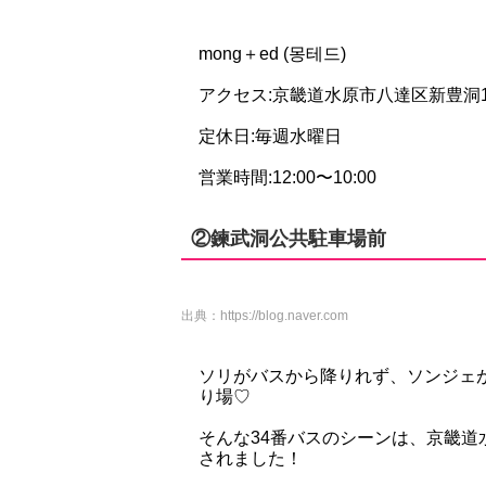
mong＋ed (몽테드)
アクセス:京畿道水原市八達区新豊洞14
定休日:毎週水曜日
営業時間:12:00〜10:00
②鍊武洞公共駐車場前
出典：
https://blog.naver.com
ソリがバスから降りれず、ソンジェ
り場♡
そんな34番バスのシーンは、京畿
されました！