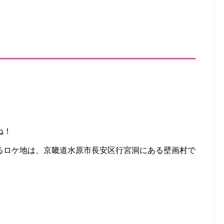
！
ね！
るロケ地は、京畿道水原市長安区行宮洞にある壁画村で