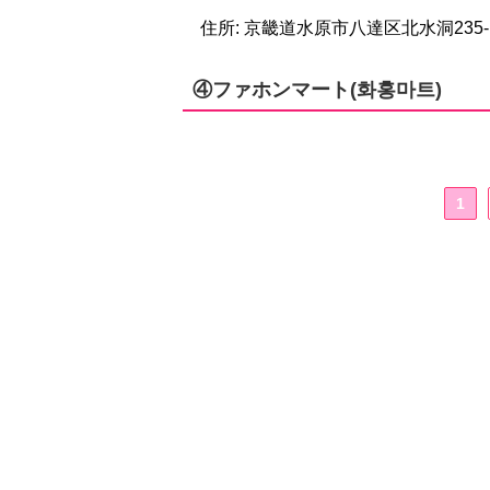
住所: 京畿道水原市八達区北水洞235-
④ファホンマート(화홍마트)
1