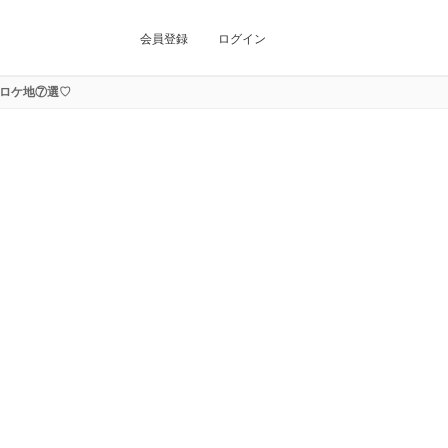
会員登録
ログイン
ロケ地⑦選♡