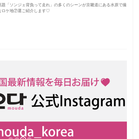
話題「ソンジェ背負って走れ」の多くのシーンが京畿道にある水原で撮
なロケ地⑦選ご紹介します♡