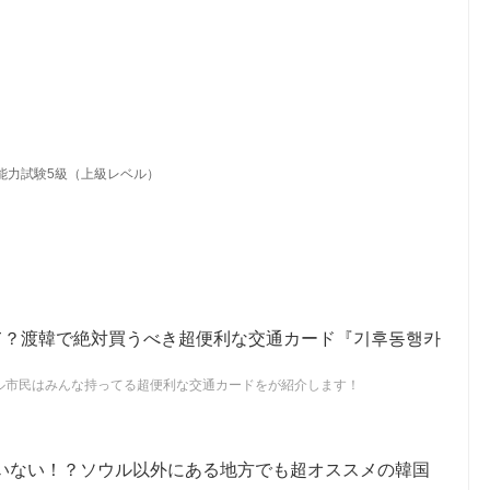
能力試験5級（上級レベル）
って？渡韓で絶対買うべき超便利な交通カード『기후동행카
ル市民はみんな持ってる超便利な交通カードをが紹介します！
いない！？ソウル以外にある地方でも超オススメの韓国