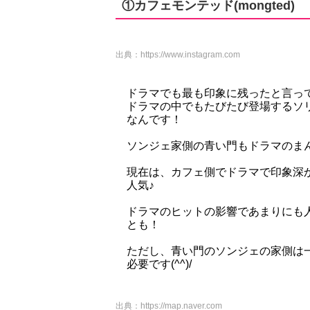
①カフェモンテッド(mongted)
出典：
https://www.instagram.com
ドラマでも最も印象に残ったと言っ
ドラマの中でもたびたび登場するソ
なんです！
ソンジェ家側の青い門もドラマのま
現在は、カフェ側でドラマで印象深
人気♪
ドラマのヒットの影響であまりにも
とも！
ただし、青い門のソンジェの家側は
必要です(^^)/
出典：
https://map.naver.com