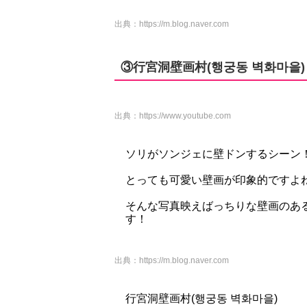
出典：
https://m.blog.naver.com
③行宮洞壁画村(행궁동 벽화마을)
出典：
https://www.youtube.com
ソリがソンジェに壁ドンするシーン
とっても可愛い壁画が印象的ですよ
そんな写真映えばっちりな壁画のあ
す！
出典：
https://m.blog.naver.com
行宮洞壁画村(행궁동 벽화마을)