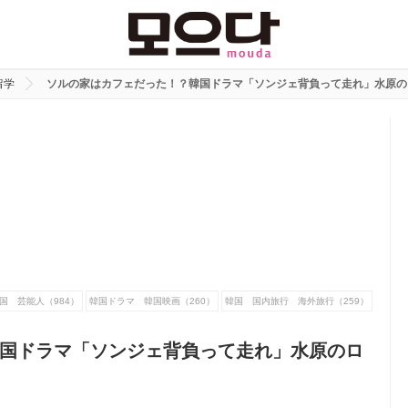
留学
ソルの家はカフェだった！？韓国ドラマ「ソンジェ背負って走れ」水原の
国 芸能人（984）
韓国ドラマ 韓国映画（260）
韓国 国内旅行 海外旅行（259）
国ドラマ「ソンジェ背負って走れ」水原のロ