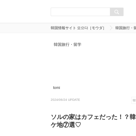
韓国情報サイト 모으다［モウダ］
韓国旅行・
韓国旅行・留学
tomi
2024/06/24 UPDATE
韓
ソルの家はカフェだった！？韓
ケ地⑦選♡