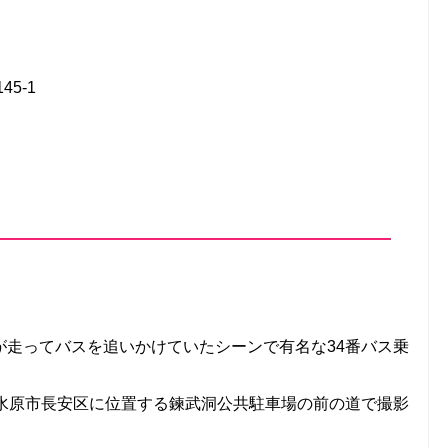
5-1
が走ってバスを追いかけていたシーンで有名な34番バス乗
道水原市長安区に位置する鍊武洞公共駐車場の前の道で撮影