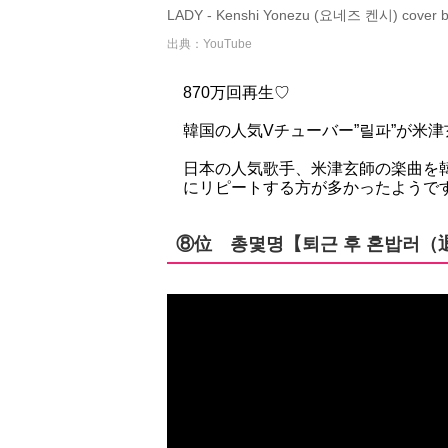
LADY - Kenshi Yonezu (요네즈 켄시) cover by
出典：YouTube
870万回再生♡
韓国の人気Vチューバー”릴파”が米津
日本の人気歌手、米津玄師の楽曲を
にリピートする方が多かったようで
⑧位 총몇명【퇴근 후 혼밥러（