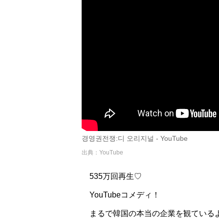
경영권전쟁:디 오리지널 - YouTube
出典：YouTube
535万回再生♡
YouTubeコメディ！
まるで韓国の本当の企業を観ているよ