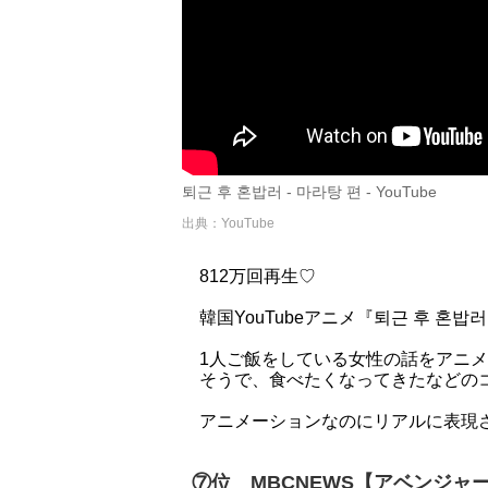
퇴근 후 혼밥러 - 마라탕 편 - YouTube
出典：YouTube
812万回再生♡
韓国YouTubeアニメ『퇴근 후 혼
1人ご飯をしている女性の話をアニ
そうで、食べたくなってきたなどの
アニメーションなのにリアルに表現
⑦位 MBCNEWS【アベンジャ