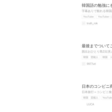
韓国語の勉強にも
字幕ありで観れる韓国の
YouTube
YouTube
truth_rok
最後までついて
脱出おひとり島2出演
韓国 芸能人
韓国 
9977uri
日本のコンビニ商
日本旅行＝コンビニ食
韓国 芸能人
YouTub
LUCA