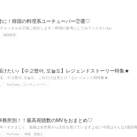
考に！韓国の料理系ユーチューバー⑦選♡
ubeチャンネルを⑦個ご紹介します！料理の参考にしてみてくださいね♪
韓国料理
けたい♪【수고했어, 오늘도】レジェンドストーリー特集★
る「수고했어, 오늘도」これだけは見とけ！なレジェンド回特集★
人
YouTuber（ユーチューバー）
事務所別！！最高視聴数のMVをおまとめ♡
年々すさまじく、楽曲は全世界から注目を受けていますよね♡今回はそんな1億回再
ル
YouTube
韓国 芸能人