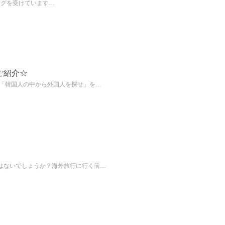
リングを受けています…
ご紹介☆
ツ「韓国人の中から外国人を探せ」を…
はないでしょうか？海外旅行に行く前…