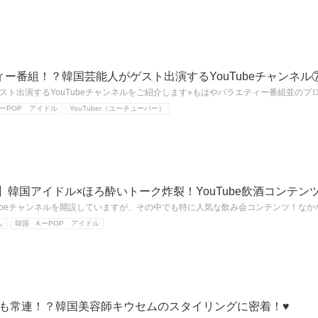
ー番組！？韓国芸能人がゲスト出演するYouTubeチャンネル
ト出演するYouTubeチャンネルをご紹介します⭐︎もはやバラエティー番組並のプログ
ーPOP アイドル
YouTuber（ユーチューバー）
版】韓国アイドル×ほろ酔いトーク炸裂！YouTube飲酒コンテン
Tubeチャンネルを開設していますが、その中でも特に人気な飲み会コンテンツ！なか
人
韓国 KーPOP アイドル
G)I-DLEも常連！？韓国美容師キウセムのスタイリングに密着！♥