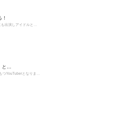
る！
組にも出演しアイドルと…
」と…
YouTuberとなりま…