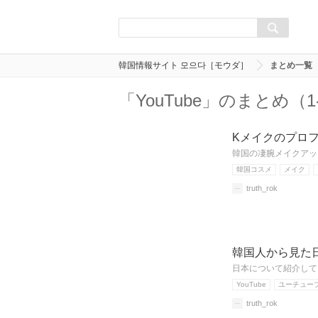
韓国情報サイト 모으다［モウダ］
まとめ一覧
「YouTube」のまとめ（
Kメイクのプロ
韓国の凄腕メイクアッ
韓国コスメ
メイク
truth_rok
韓国人から見た日
日本について紹介して
YouTube
ユーチュー
truth_rok