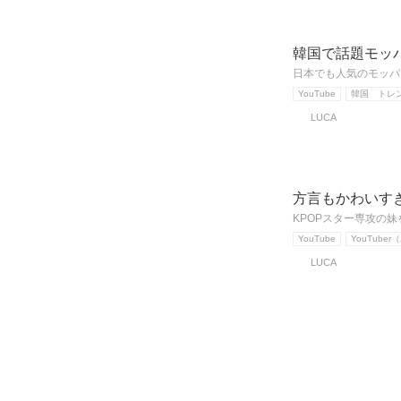
韓国で話題モッパ
日本でも人気のモッパン
YouTube
韓国 トレ
LUCA
方言もかわいすぎ
KPOPスター専攻の妹
YouTube
YouTube
LUCA