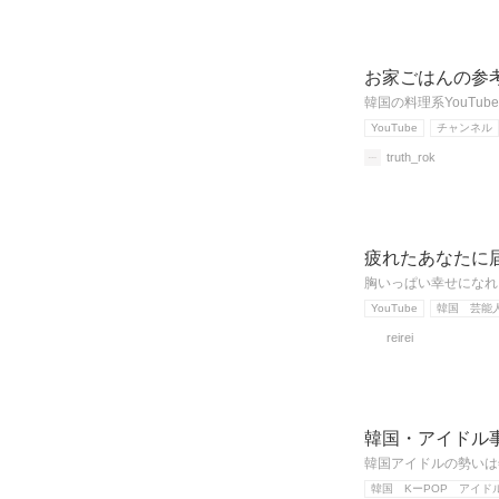
お家ごはんの参
韓国の料理系YouT
YouTube
チャンネル
truth_rok
疲れたあなたに届
胸いっぱい幸せになれ
YouTube
韓国 芸能
reirei
韓国・アイドル
韓国アイドルの勢いは
韓国 KーPOP アイド