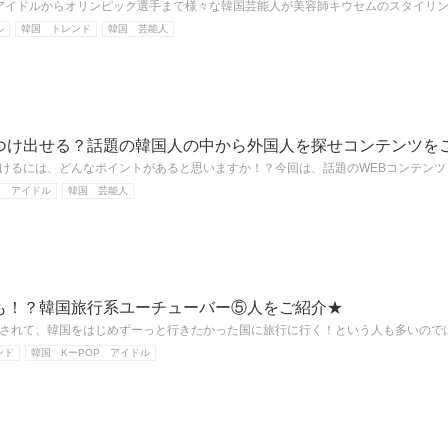
I-DLEなどアイドルからオリンピック選手まで様々な韓国芸能人が美容師キウセムのスタイ
ル
韓国 トレンド
韓国 芸能人
つけ出せる？話題の韓国人の中から外国人を探せコンテンツを
けるには、どんなポイントがあると思いますか！？今回は、話題のWEBコンテン
P アイドル
韓国 芸能人
も！？韓国旅行系ユーチューバー⑤人をご紹介★
されて、韓国をはじめずーっと行きたかった国に旅行に行く！という人も多いので
ンド
韓国 KーPOP アイドル