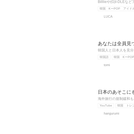
Billlieや(G)
韓国 KーPOP アイド
LUCA
あなたは全員見
韓国人と日本人を見分
韓国語
韓国 KーPO
tomi
日本のあそこに
海外旅行の規制緩和も
YouTube
韓国 トレ
hangurumi