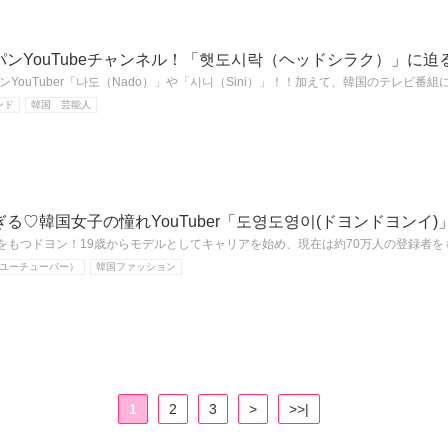
ンYouTubeチャンネル！「햇도시락（ヘッドシラク）」に迫
YouTuber「나도（Nado）」や「시니（Sini）」！！加えて、韓国のテレビ番
ンド
韓国 芸能人
る♡韓国女子の憧れYouTuber「도영도영이(ドヨンドヨンイ)
をもつドヨン！19歳からモデルとしてキャリアを始め、現在は約70万人の登録者をもつ
r（ユーチューバー）
韓国ファッション
1
2
3
>
>>|