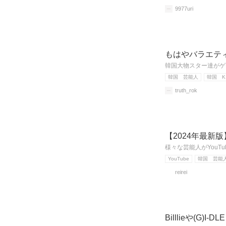
9977uri
もはやバラエティ
韓国大物スター達がゲス
韓国 芸能人
韓国 K
truth_rok
【2024年最新
様々な芸能人がYou
YouTube
韓国 芸能
reirei
Billlieや(