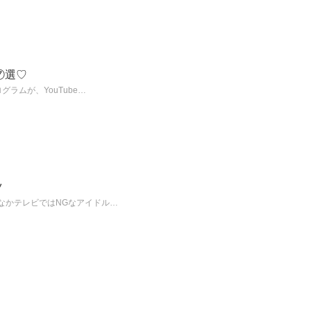
⑦選♡
ラムが、YouTube…
ツ
なかテレビではNGなアイドル…