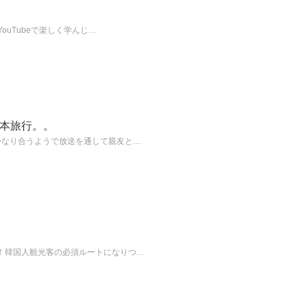
uTubeで楽しく学んじ…
本旅行。。
かなり合うようで放送を通して親友と…
！韓国人観光客の必須ルートになりつ…