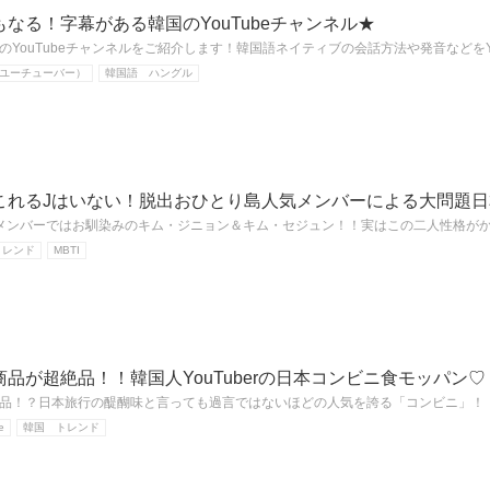
なる！字幕がある韓国のYouTubeチャンネル★
YouTubeチャンネルをご紹介します！韓国語ネイティブの会話方法や発音などをYo
r（ユーチューバー）
韓国語 ハングル
これるJはいない！脱出おひとり島人気メンバーによる大問題日
メンバーではお馴染みのキム・ジニョン＆キム・セジュン！！実はこの二人性格が
トレンド
MBTI
品が超絶品！！韓国人YouTuberの日本コンビニ食モッパン♡
品！？日本旅行の醍醐味と言っても過言ではないほどの人気を誇る「コンビニ」！
e
韓国 トレンド