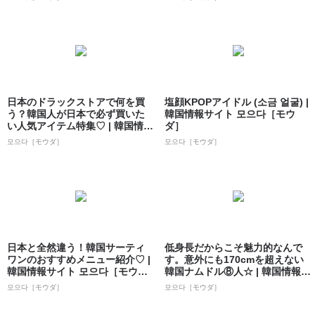
日本のドラックストアで何を買
塩顔KPOPアイドル (소금 얼굴) |
う？韓国人が日本で必ず買いた
韓国情報サイト 모으다［モウ
い人気アイテム特集♡ | 韓国情報
ダ］
サイト ...
모으다［モウダ］
모으다［モウダ］
日本と全然違う！韓国サーティ
低身長だからこそ魅力的なんで
ワンのおすすめメニュー紹介♡ |
す。意外にも170cmを超えない
韓国情報サイト 모으다［モウ
韓国ナムドル⑧人☆ | 韓国情報サ
ダ］
イト...
모으다［モウダ］
모으다［モウダ］