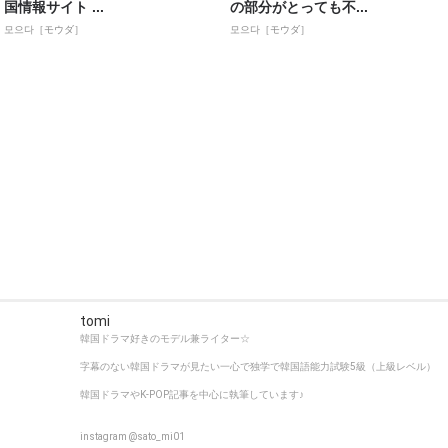
国情報サイト ...
の部分がとっても不...
모으다［モウダ］
모으다［モウダ］
tomi
韓国ドラマ好きのモデル兼ライター☆
字幕のない韓国ドラマが見たい一心で独学で韓国語能力試験5級（上級レベル）
韓国ドラマやK-POP記事を中心に執筆しています♪
instagram @sato_mi01