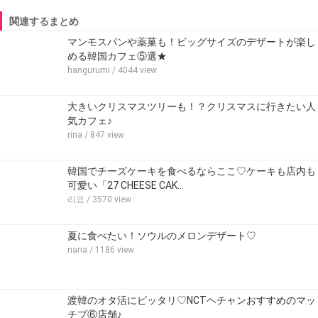
関連するまとめ
マンモスパンや薬菓も！ビッグサイズのデザートが楽し
める韓国カフェ⑤選★
hangurumi
/ 4044 view
大きいクリスマスツリーも！？クリスマスに行きたい人
気カフェ♪
rina
/ 847 view
韓国でチーズケーキを食べるならここ♡ケーキも店内も
可愛い「27 CHEESE CAK…
리요
/ 3570 view
夏に食べたい！ソウルのメロンデザート♡‬
nana
/ 1186 view
渡韓のオタ活にピッタリ♡NCTヘチャンおすすめのマッ
チプ⑥店舗♪