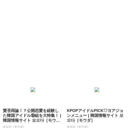
賛否両論！？公開恋愛を経験し
KPOPアイドルPICK♡ヨアジョ
た韓国アイドル⑲組を大特集！ |
ンメニュー | 韓国情報サイト 모
韓国情報サイト 모으다［モウ
으다［モウダ］
ダ］
모으다［モウダ］
모으다［モウダ］