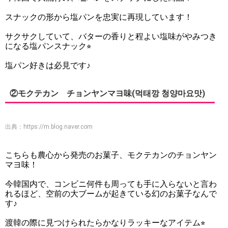
スナックの形から塩パンを忠実に再現しています！
サクサクしていて、バターの香りと程よい塩味がやみつき
になる塩パンスナック⭐︎
塩パン好きは必見です♪
②モクテカン チョンヤンマヨ味(먹태깡 청양마요맛)
出典：
https://m.blog.naver.com
こちらも農心から発売のお菓子、モクテカンのチョンヤン
マヨ味！
今韓国内で、コンビニ何件も周っても手に入らないと言わ
れるほど、空前の大ブームが起きている幻のお菓子なんで
す♪
渡韓の際に見つけられたらかなりラッキーなアイテム⭐︎