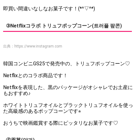
即買い間違いなしなお菓子です！(*^▽^*)
③Netflixコラボ トリュフポップコーン(트러플 팦콘)
出典：
https://www.instagram.com
韓国コンビニGS25で発売中の、トリュフポップコーン♡
Netflixとのコラボ商品です！
Netflixを表現した、黒のパッケージがオシャレでお土産に
もおすすめ♪
ホワイトトリュフオイルとブラックトリュフオイルを使っ
た高級感のあるポップコーンです⭐︎
おうちで映画鑑賞する際にピッタリなお菓子です♡