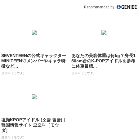
Recommended by
SEVENTEENの公式キャラクター
あなたの美容体重は何kg？身長1
MINITEEN♡メンバーやキャラ特
50cm台のK-POPアイドルを参考
徴など...
に体重目標...
모으다［モウダ］
모으다［モウダ］
塩顔KPOPアイドル (소금 얼굴) |
韓国情報サイト 모으다［モウ
ダ］
모으다［モウダ］