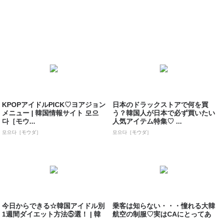
KPOPアイドルPICK♡ヨアジョン
日本のドラックストアで何を買
メニュー | 韓国情報サイト 모으
う？韓国人が日本で必ず買いたい
다［モウ...
人気アイテム特集♡ ...
모으다［モウダ］
모으다［モウダ］
今日からできる☆韓国アイドル別
乗客は知らない・・・憧れる大韓
1週間ダイエット方法⑤選！ | 韓
航空の制服♡実はCAにとってあ