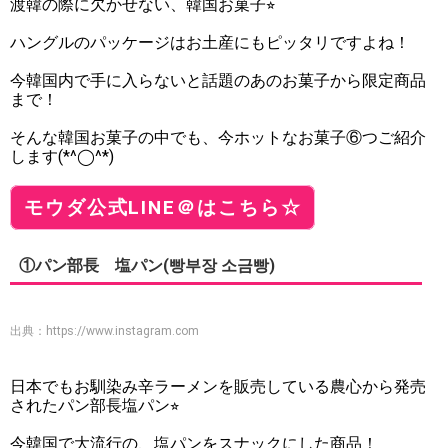
渡韓の際に欠かせない、韓国お菓子⭐︎
ハングルのパッケージはお土産にもピッタリですよね！
今韓国内で手に入らないと話題のあのお菓子から限定商品
まで！
そんな韓国お菓子の中でも、今ホットなお菓子⑥つご紹介
します(*^◯^*)
モウダ公式LINE＠はこちら☆
①パン部長 塩パン(빵부장 소금빵)
出典：
https://www.instagram.com
日本でもお馴染み辛ラーメンを販売している農心から発売
されたパン部長塩パン⭐︎
今韓国で大流行の、塩パンをスナックにした商品！