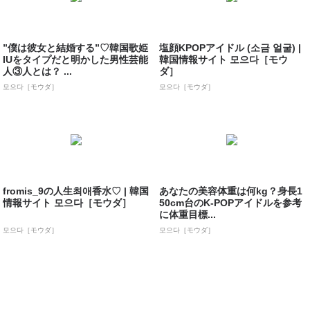
”僕は彼女と結婚する”♡韓国歌姫
塩顔KPOPアイドル (소금 얼굴) |
IUをタイプだと明かした男性芸能
韓国情報サイト 모으다［モウ
人③人とは？ ...
ダ］
모으다［モウダ］
모으다［モウダ］
fromis_9の人生최애香水♡ | 韓国
あなたの美容体重は何kg？身長1
情報サイト 모으다［モウダ］
50cm台のK-POPアイドルを参考
に体重目標...
모으다［モウダ］
모으다［モウダ］