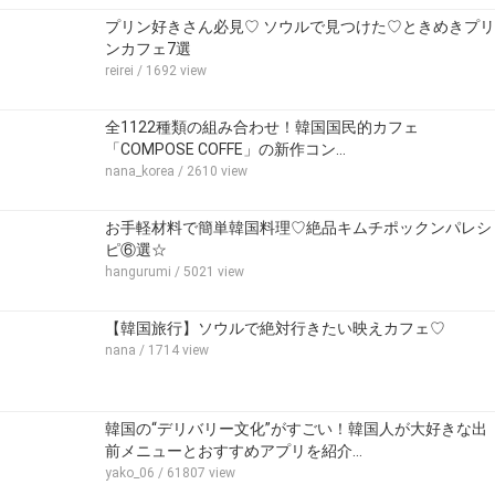
プリン好きさん必見♡ ソウルで見つけた♡ときめきプリ
ンカフェ7選
reirei
/ 1692 view
全1122種類の組み合わせ！韓国国民的カフェ
「COMPOSE COFFE」の新作コン…
nana_korea
/ 2610 view
お手軽材料で簡単韓国料理♡絶品キムチポックンパレシ
ピ⑥選☆
hangurumi
/ 5021 view
【韓国旅行】ソウルで絶対行きたい映えカフェ♡
nana
/ 1714 view
韓国の“デリバリー文化”がすごい！韓国人が大好きな出
前メニューとおすすめアプリを紹介…
yako_06
/ 61807 view