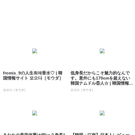
fromis_9の人生최애香水♡ | 韓
低身長だからこそ魅力的なんで
国情報サイト 모으다［モウダ］
す。意外にも170cmを超えない
韓国ナムドル⑧人☆ | 韓国情報サ
イト...
모으다［モウダ］
모으다［モウダ］