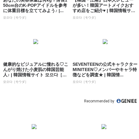
あなたの美容体重は何kg？身長1
【韓国・江南】日本人レビュー
50cm台のK-POPアイドルを参考
が多い！韓国アートメイクおす
に体重目標を立ててみよう♪ |...
すめ店をご紹介♥ | 韓国情報サイ
ト 모으...
모으다［モウダ］
모으다［モウダ］
健康的なビジュアルに憧れる♡こ
SEVENTEENの公式キャラクター
んがり焼けた小麦肌の韓国芸能
MINITEEN♡メンバーやキャラ特
人♪ | 韓国情報サイト 모으다［モ
徴などを調査★ | 韓国情...
ウダ］
모으다［モウダ］
모으다［モウダ］
Recommended by