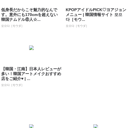
低身長だからこそ魅力的なんで
KPOPアイドルPICK♡ヨアジョン
す。意外にも170cmを超えない
メニュー | 韓国情報サイト 모으
韓国ナムドル⑧人☆...
다［モウ...
모으다［モウダ］
모으다［モウダ］
【韓国・江南】日本人レビューが
多い！韓国アートメイクおすすめ
店をご紹介♥ | ...
모으다［モウダ］