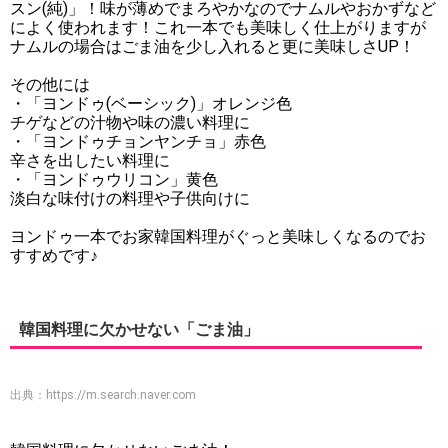
スン(純)」！味が薄めでまろやかなのでナムルやおかずなど
によく使われます！これ一本でも美味しく仕上がりますが
ナムルの場合はごま油を少し入れると更に美味しさUP！
その他には
・「ヨンドゥ(ベーシック)」オレンジ色
チゲなどの汁物や味の濃い料理に
・「ヨンドゥチョンヤンチョ」赤色
辛さを出したい料理に
・「ヨンドゥウリコン」黄色
淡白な味付けの料理や子供向けに
ヨンドゥ一本でお家韓国料理がぐっと美味しくなるのでお
すすめです♪
韓国料理に欠かせない「ごま油」
出典：
https://m.search.naver.com