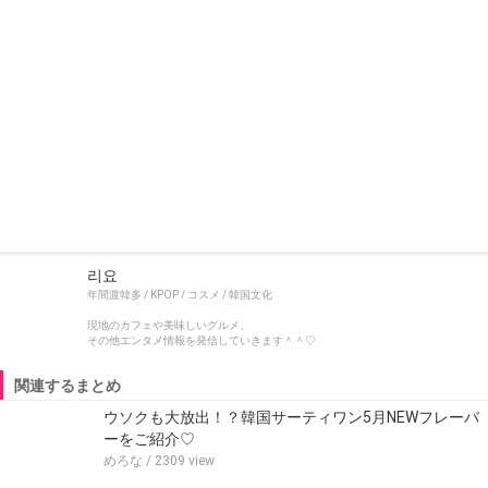
리요
年間渡韓多 / KPOP / コスメ / 韓国文化
現地のカフェや美味しいグルメ、
その他エンタメ情報を発信していきます＾＾♡
関連するまとめ
ウソクも大放出！？韓国サーティワン5月NEWフレーバ
ーをご紹介♡
めろな
/ 2309 view