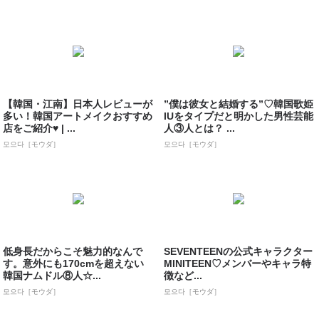
【韓国・江南】日本人レビューが
”僕は彼女と結婚する”♡韓国歌姫
多い！韓国アートメイクおすすめ
IUをタイプだと明かした男性芸能
店をご紹介♥ | ...
人③人とは？ ...
모으다［モウダ］
모으다［モウダ］
低身長だからこそ魅力的なんで
SEVENTEENの公式キャラクター
す。意外にも170cmを超えない
MINITEEN♡メンバーやキャラ特
韓国ナムドル⑧人☆...
徴など...
모으다［モウダ］
모으다［モウダ］