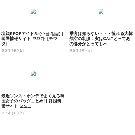
塩顔KPOPアイドル (소금 얼굴) |
乗客は知らない・・・憧れる大韓
韓国情報サイト 모으다［モウ
航空の制服♡実はCAにとってあ
ダ］
の部分がとっても不...
모으다［モウダ］
모으다［モウダ］
最近ソンス・ホンデでよく見る韓
国女子のバッグまとめ! | 韓国情
報サイト 모으...
모으다［モウダ］