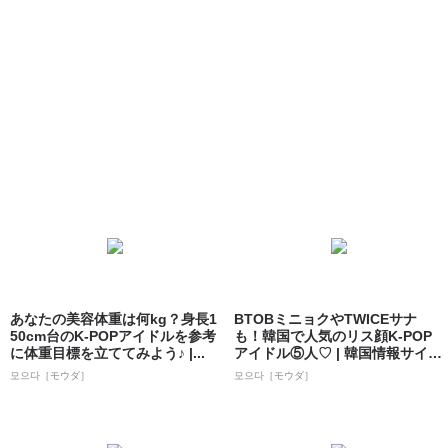
あなたの美容体重は何kg？身長1
BTOBミニョクやTWICEサナ
50cm台のK-POPアイドルを参考
も！韓国で人気のリス顔K-POP
に体重目標を立ててみよう♪ |...
アイドル⑤人♡ | 韓国情報サイ
ト...
모으다［モウダ］
모으다［モウダ］