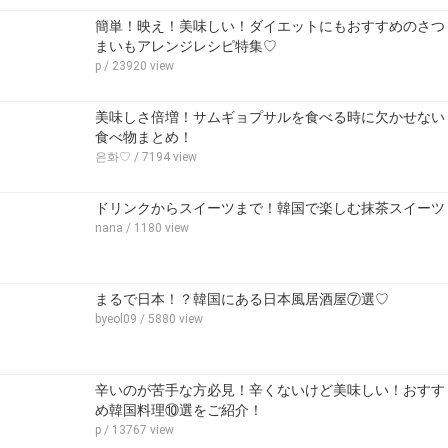
簡単！映え！美味しい！ダイエットにもおすすめのさつ
まいもアレンジレシピ特集♡
p
/ 23920 view
美味しさ倍増！サムギョプサルを食べる時に欠かせない
食べ物まとめ！
은화♡
/ 7194 view
ドリンクからスイーツまで！韓国で楽しむ抹茶スイーツ
nana
/ 1180 view
まるで日本！？韓国にある日本風居酒屋⑦選♡
byeol09
/ 5880 view
辛いのが苦手な方必見！辛くないけど美味しい！おすす
め韓国料理⑩選をご紹介！
p
/ 13767 view