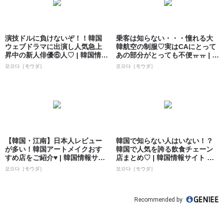
演技ドルに負けないぞ！！韓国
乗客は知らない・・・憧れる大
ウェブドラマに出演し人気急上
韓航空の制服♡実はCAにとって
昇中の新人俳優⑥人♡ | 韓国情報
あの部分がとっても不便ㅠㅠ | 韓
サイト ...
国情報...
모으다［モウダ］
모으다［モウダ］
【韓国・江南】日本人レビュー
韓国で知らない人はいない！？
が多い！韓国アートメイクおす
韓国で人気を誇る飲食チェーン
すめ店をご紹介♥ | 韓国情報サイ
店まとめ♡ | 韓国情報サイト 모
ト 모으...
으다［モ...
모으다［モウダ］
모으다［モウダ］
Recommended by