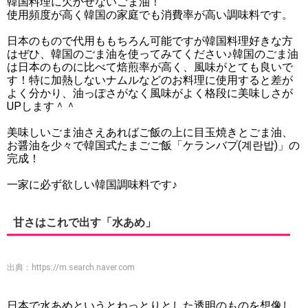
韓国料理に欠かせないごま油！
使用頻度が高く韓国の家庭でも消費率が高い調味料です。
日本のもので代用ももちろん可能ですが韓国料理好きな方
はぜひ、韓国のごま油を使ってみてください♪韓国のごま油
は日本のものに比べて焙煎率が高く、風味がとても良いで
す！特に加熱しないナムルなどのお料理に使用すると差が
よく分かり、油っぽさがなく風味がよく格段に美味しさが
UPします＾＾
美味しいごま油さえあればご飯の上に目玉焼きとごま油、
お醤油を少々で韓国式たまごご飯「ケランバプ(계란밥)」の
完成！
一家に必ず欲しい韓国調味料です♪
甘さはこれで出す「水あめ」
出典：
https://m.search.naver.com
日本で水あめというとねっとりとした透明のものを想像し