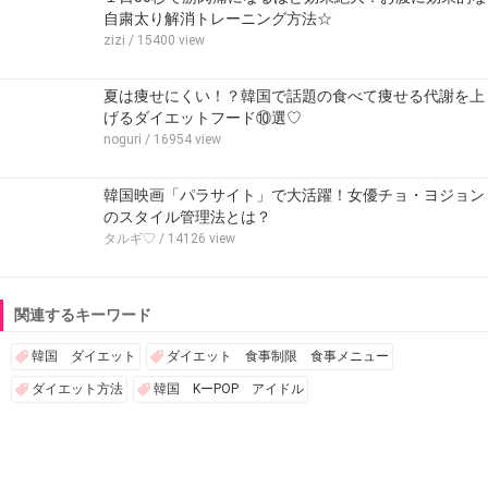
自粛太り解消トレーニング方法☆
zizi
/ 15400 view
夏は痩せにくい！？韓国で話題の食べて痩せる代謝を上
げるダイエットフード⑩選♡
noguri
/ 16954 view
韓国映画「パラサイト」で大活躍！女優チョ・ヨジョン
のスタイル管理法とは？
タルギ♡
/ 14126 view
関連するキーワード
韓国 ダイエット
ダイエット 食事制限 食事メニュー
ダイエット方法
韓国 KーPOP アイドル