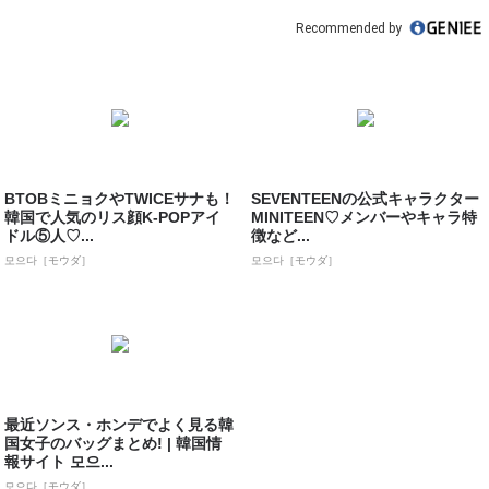
Recommended by
BTOBミニョクやTWICEサナも！
SEVENTEENの公式キャラクター
韓国で人気のリス顔K-POPアイ
MINITEEN♡メンバーやキャラ特
ドル⑤人♡...
徴など...
모으다［モウダ］
모으다［モウダ］
最近ソンス・ホンデでよく見る韓
国女子のバッグまとめ! | 韓国情
報サイト 모으...
모으다［モウダ］