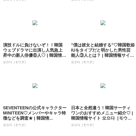
演技ドルに負けないぞ！！韓国
”僕は彼女と結婚する”♡韓国歌姫
ウェブドラマに出演し人気急上
IUをタイプだと明かした男性芸
昇中の新人俳優⑥人♡ | 韓国情報
能人③人とは？ | 韓国情報サイト
サイト ...
...
모으다［モウダ］
모으다［モウダ］
SEVENTEENの公式キャラクター
日本と全然違う！韓国サーティ
MINITEEN♡メンバーやキャラ特
ワンのおすすめメニュー紹介♡ |
徴などを調査★ | 韓国情...
韓国情報サイト 모으다［モウ
ダ］
모으다［モウダ］
모으다［モウダ］