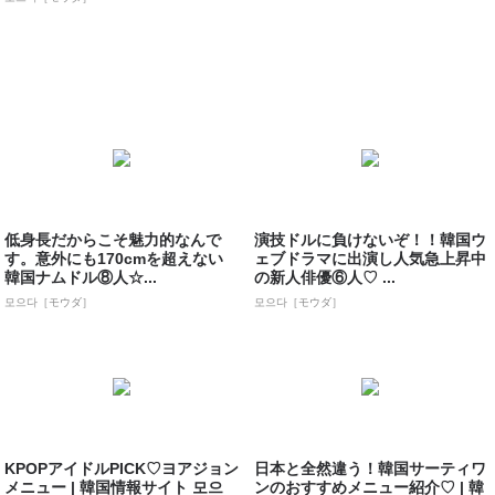
低身長だからこそ魅力的なんで
演技ドルに負けないぞ！！韓国ウ
す。意外にも170cmを超えない
ェブドラマに出演し人気急上昇中
韓国ナムドル⑧人☆...
の新人俳優⑥人♡ ...
모으다［モウダ］
모으다［モウダ］
KPOPアイドルPICK♡ヨアジョン
日本と全然違う！韓国サーティワ
メニュー | 韓国情報サイト 모으
ンのおすすめメニュー紹介♡ | 韓