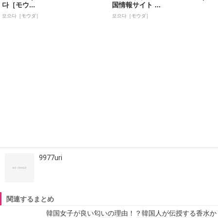
다［モウ...
国情報サイト ...
모으다［モウダ］
모으다［モウダ］
9977uri
関連するまとめ
韓国女子が良い匂いの理由！？韓国人が伝授する香水か