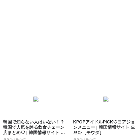
韓国で知らない人はいない！？
KPOPアイドルPICK♡ヨアジョ
韓国で人気を誇る飲食チェーン
ンメニュー | 韓国情報サイト 모
店まとめ♡ | 韓国情報サイト 모
으다［モウダ］
으다［モ...
모으다［モウダ］
모으다［モウダ］