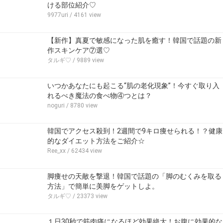
ける部位紹介♡
9977uri
/ 4161 view
【新作】真夏で敏感になった肌を癒す！韓国で話題の新
作スキンケア⑦選♡
タルギ♡
/ 9889 view
いつかあなたにも起こる“肌の老化現象”！今すぐ取り入
れるべき魔法の食べ物④つとは？
noguri
/ 8780 view
韓国でアクセス殺到！2週間で9キロ痩せられる！？健康
的なダイエット方法をご紹介☆
Ree_xx
/ 62434 view
脚痩せの天敵を撃退！韓国で話題の「脚のむくみを取る
方法」で簡単に美脚をゲットしよ。
タルギ♡
/ 23373 view
１日30秒で筋肉痛になるほど効果絶大！お腹に効果的な