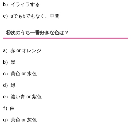
b）イライラする
c）aでもbでもなく、中間
⑧次のうち一番好きな色は？
a）赤 or オレンジ
b）黒
c）黄色 or 水色
d）緑
e）濃い青 or 紫色
f）白
g）茶色 or 灰色