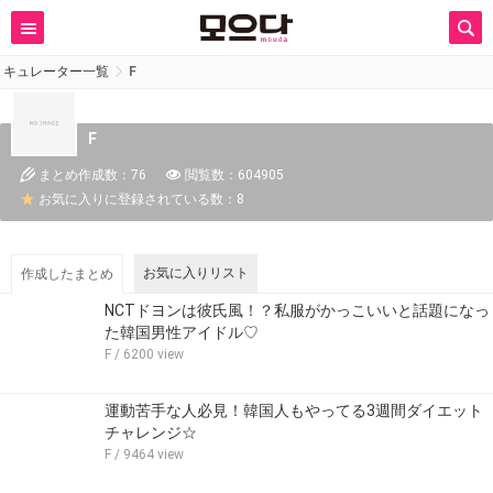
キュレーター一覧
F
F
まとめ作成数：76
閲覧数：604905
お気に入りに登録されている数：8
お気に入りリスト
作成したまとめ
NCTドヨンは彼氏風！？私服がかっこいいと話題になっ
た韓国男性アイドル♡
F
/ 6200 view
運動苦手な人必見！韓国人もやってる3週間ダイエット
チャレンジ☆
F
/ 9464 view