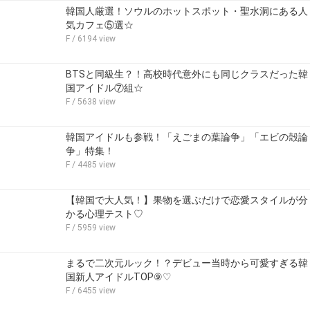
韓国人厳選！ソウルのホットスポット・聖水洞にある人
気カフェ⑤選☆
F
/ 6194 view
BTSと同級生？！高校時代意外にも同じクラスだった韓
国アイドル⑦組☆
F
/ 5638 view
韓国アイドルも参戦！「えごまの葉論争」「エビの殻論
争」特集！
F
/ 4485 view
【韓国で大人気！】果物を選ぶだけで恋愛スタイルが分
かる心理テスト♡
F
/ 5959 view
まるで二次元ルック！？デビュー当時から可愛すぎる韓
国新人アイドルTOP⑨♡
F
/ 6455 view