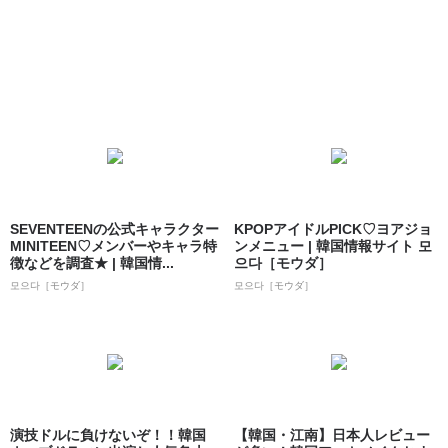
SEVENTEENの公式キャラクター
KPOPアイドルPICK♡ヨアジョ
MINITEEN♡メンバーやキャラ特
ンメニュー | 韓国情報サイト 모
徴などを調査★ | 韓国情...
으다［モウダ］
모으다［モウダ］
모으다［モウダ］
演技ドルに負けないぞ！！韓国
【韓国・江南】日本人レビュー