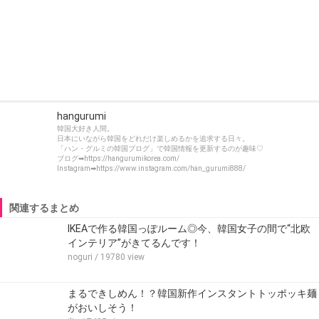
hangurumi
韓国大好き人間。
日本にいながら韓国をどれだけ楽しめるかを追求する日々。
「ハン・グルミの韓国ブログ」で韓国情報を更新するのが趣味♡
ブログ➡https://hangurumikorea.com/
Instagram➡https://www.instagram.com/han_gurumi888/
関連するまとめ
IKEAで作る韓国っぽルーム◎今、韓国女子の間で“北欧
インテリア”がきてるんです！
noguri
/ 19780 view
まるできしめん！？韓国新作インスタントトッポッキ麺
がおいしそう！