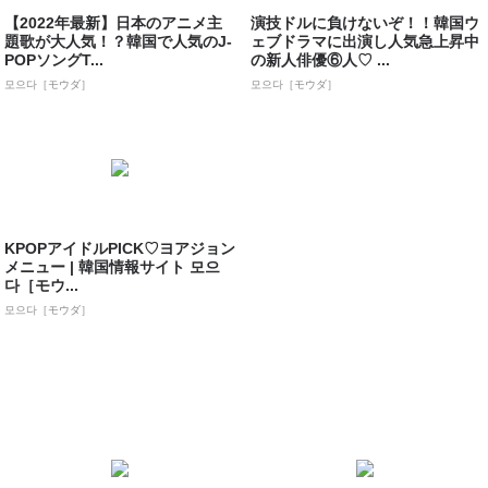
【2022年最新】日本のアニメ主
演技ドルに負けないぞ！！韓国ウ
題歌が大人気！？韓国で人気のJ-
ェブドラマに出演し人気急上昇中
POPソングT...
の新人俳優⑥人♡ ...
모으다［モウダ］
모으다［モウダ］
KPOPアイドルPICK♡ヨアジョン
メニュー | 韓国情報サイト 모으
다［モウ...
모으다［モウダ］