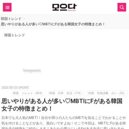
韓国トレンド
思いやりがある人が多い♡MBTIにFがある韓国女子の特徴まとめ！
韓国トレンド
hangurumi
2025/03/25 UPDATE
韓国 トレンド（430）
韓国 日常 生活（113）
性格 性格診断 占い（52）
思いやりがある人が多い♡MBTIにFがある韓国
女子の特徴まとめ！
日本でも大人気のMBTI！自分や周りの人たちのMBTIを知ることでわかることや
気を付けることなどがあり、面白いですよね！そこで今回は、MBTIにFがある韓
国女子の特徴をご紹介します！あなたの周りにいるFがある女子に思い当たるか、