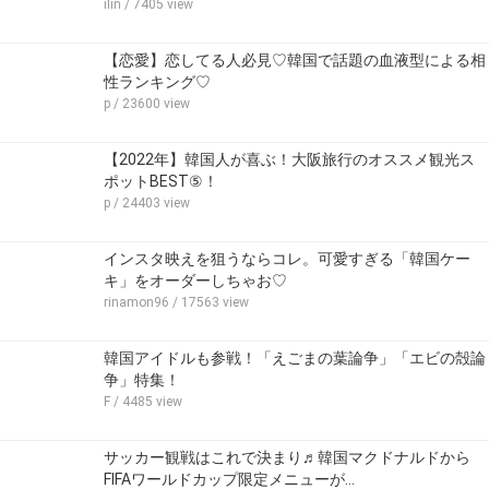
ilin
/ 7405 view
【恋愛】恋してる人必見♡韓国で話題の血液型による相
性ランキング♡
p
/ 23600 view
【2022年】韓国人が喜ぶ！大阪旅行のオススメ観光ス
ポットBEST⑤！
p
/ 24403 view
インスタ映えを狙うならコレ。可愛すぎる「韓国ケー
キ」をオーダーしちゃお♡
rinamon96
/ 17563 view
韓国アイドルも参戦！「えごまの葉論争」「エビの殻論
争」特集！
F
/ 4485 view
サッカー観戦はこれで決まり♬韓国マクドナルドから
FIFAワールドカップ限定メニューが…