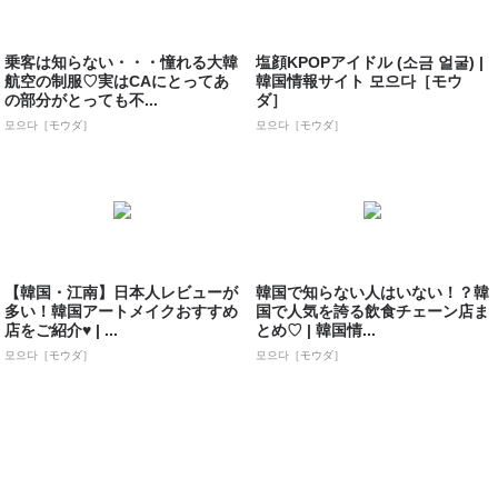
乗客は知らない・・・憧れる大韓
塩顔KPOPアイドル (소금 얼굴) |
航空の制服♡実はCAにとってあ
韓国情報サイト 모으다［モウ
の部分がとっても不...
ダ］
모으다［モウダ］
모으다［モウダ］
【韓国・江南】日本人レビューが
韓国で知らない人はいない！？韓
多い！韓国アートメイクおすすめ
国で人気を誇る飲食チェーン店ま
店をご紹介♥ | ...
とめ♡ | 韓国情...
모으다［モウダ］
모으다［モウダ］