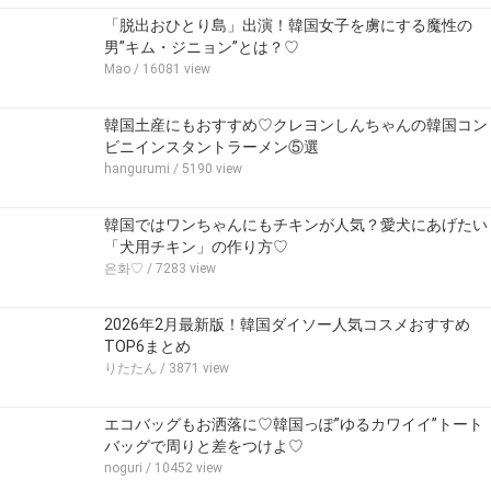
「脱出おひとり島」出演！韓国女子を虜にする魔性の
男”キム・ジニョン”とは？♡
Mao
/ 16081 view
韓国土産にもおすすめ♡クレヨンしんちゃんの韓国コン
ビニインスタントラーメン⑤選
hangurumi
/ 5190 view
韓国ではワンちゃんにもチキンが人気？愛犬にあげたい
「犬用チキン」の作り方♡
은화♡
/ 7283 view
2026年2月最新版！韓国ダイソー人気コスメおすすめ
TOP6まとめ
りたたん
/ 3871 view
エコバッグもお洒落に♡韓国っぽ”ゆるカワイイ”トート
バッグで周りと差をつけよ♡
noguri
/ 10452 view