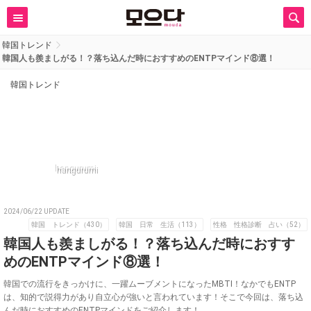
韓国トレンド
韓国人も羨ましがる！？落ち込んだ時におすすめのENTPマインド⑧選！
韓国トレンド
hangurumi
2024/06/22 UPDATE
韓国 トレンド（430）
韓国 日常 生活（113）
性格 性格診断 占い（52）
韓国人も羨ましがる！？落ち込んだ時におすす
めのENTPマインド⑧選！
韓国での流行をきっかけに、一躍ムーブメントになったMBTI！なかでもENTP
は、知的で説得力があり自立心が強いと言われています！そこで今回は、落ち込
んだ時におすすめのENTPマインドをご紹介します！