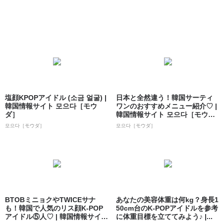
塩顔KPOPアイドル (소금 얼굴) |
日本と全然違う！韓国サーティ
韓国情報サイト 모으다［モウ
ワンのおすすめメニュー紹介♡ |
ダ］
韓国情報サイト 모으다［モウ
ダ］
모으다［モウダ］
모으다［モウダ］
BTOBミニョクやTWICEサナ
あなたの美容体重は何kg？身長1
も！韓国で人気のリス顔K-POP
50cm台のK-POPアイドルを参考
アイドル⑤人♡ | 韓国情報サイ
に体重目標を立ててみよう♪ |...