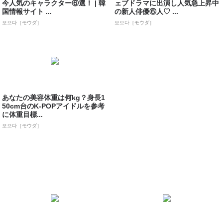
今人気のキャラクター⑥選！ | 韓
ェブドラマに出演し人気急上昇中
国情報サイト ...
の新人俳優⑥人♡ ...
모으다［モウダ］
모으다［モウダ］
あなたの美容体重は何kg？身長1
50cm台のK-POPアイドルを参考
に体重目標...
모으다［モウダ］