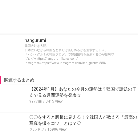
hangurumi
韓国大好き人間。
日本にいながら韓国をどれだけ楽しめるかを追求する日々。
「ハン・グルミの韓国ブログ」で韓国情報を更新するのが趣味♡
ブログ➡https://hangurumikorea.com/
Instagram➡https://www.instagram.com/han_gurumi888/
関連するまとめ
【2024年1月】あなたの今月の運勢は？韓国で話題の干
支で見る月間運勢を発表☆
9977uri
/ 3415 view
〇〇をすると脚長に見える！？韓国人が教える「最高の
写真を撮るコツ」とは？♡
タルギ♡
/ 16906 view