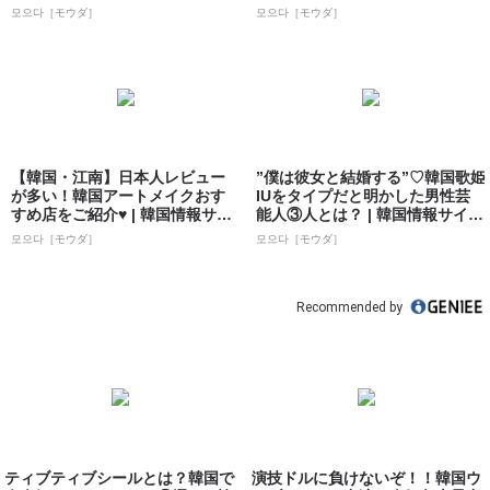
ト...
모으다［モウダ］
모으다［モウダ］
【韓国・江南】日本人レビュー
”僕は彼女と結婚する”♡韓国歌姫
が多い！韓国アートメイクおす
IUをタイプだと明かした男性芸
すめ店をご紹介♥ | 韓国情報サイ
能人③人とは？ | 韓国情報サイト
ト 모으...
...
모으다［モウダ］
모으다［モウダ］
Recommended by
ティブティブシールとは？韓国で
演技ドルに負けないぞ！！韓国ウ