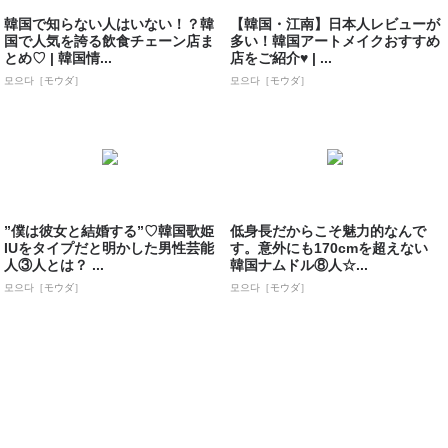
韓国で知らない人はいない！？韓
【韓国・江南】日本人レビューが
国で人気を誇る飲食チェーン店ま
多い！韓国アートメイクおすすめ
とめ♡ | 韓国情...
店をご紹介♥ | ...
모으다［モウダ］
모으다［モウダ］
”僕は彼女と結婚する”♡韓国歌姫
低身長だからこそ魅力的なんで
IUをタイプだと明かした男性芸能
す。意外にも170cmを超えない
人③人とは？ ...
韓国ナムドル⑧人☆...
모으다［モウダ］
모으다［モウダ］