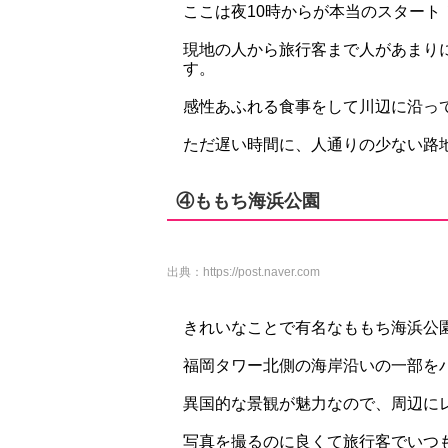
ここは夜10時からが本当のスタート
現地の人から旅行客まで人があまり
す。
感性あふれる食事をして川辺に沿っ
ただ遅い時間に、人通りの少ない路
④ももち海浜公園
出典：
https://post.naver.com
きれいなことで有名なももち海浜公
福岡タワー北側の海岸沿いの一部を
異国的な景観が魅力なので、周辺に
写真を撮るのに良くて旅行客でいつ