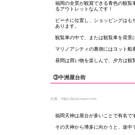
福岡の全景が観賞できる青色の観覧
るアウトレットなんです！
ビーチに位置し、ショッピングはも
あります。
観覧車の中で、または観覧車を背景
マリノアシティの裏側にはヨット船
昼間は買い物を楽しんで、夕方は観
③中洲屋台街
出典：
https://post.naver.com
福岡天神は屋台が多いことで有名で
その天神から博多に向かうと、途中