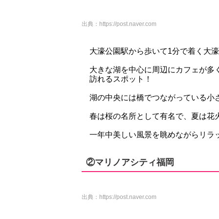
出典：
https://post.naver.com
大濠公園駅から歩いて1分で着く大
大きな湖を中心に周辺にカフェが多
訪れるスポット！
湖の中央には橋でつながっている小
春は桜の名所として有名で、夏は花
一年中美しい風景を眺めながらリラ
②マリノアシティ福岡
出典：
https://post.naver.com